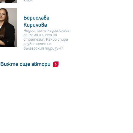
ключ
Борислава
Кирилова
Недостиг на кадри, слаба
реклама и липса на
стратегия: Какво спира
развитието на
българския туризъм?
Вижте още автори