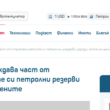
врокалкулатор
ят
Технологии
Пoдкаст
Финанси
Имоти
Блясък
аст от стратегическите си петролни резерви заради скока на цен
ждава част от
 си петролни резерви
цените