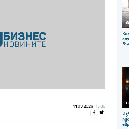
Ф
Кол
сте
Бъ
Б
11.03.2026
15:36
Из
пус
ев