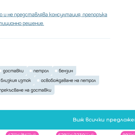
 и не представлява консултация, препоръка
стиционно решение.
доставки
петрол
бензин
 близкия изток
освобождаване на петрол
прекъсване на доставки
Виж всички предлож
99
09
00
22
99