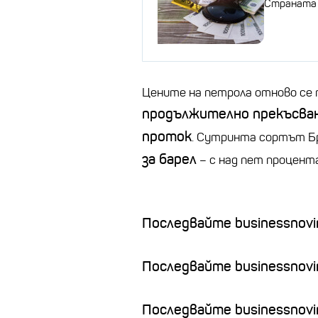
Страната 
Цените на петрола отново се 
продължително прекъсван
проток
. Сутринта сортът Б
за барел
– с над пет процента
Последвайте businessnovin
Последвайте businessnovi
Последвайте businessnovin