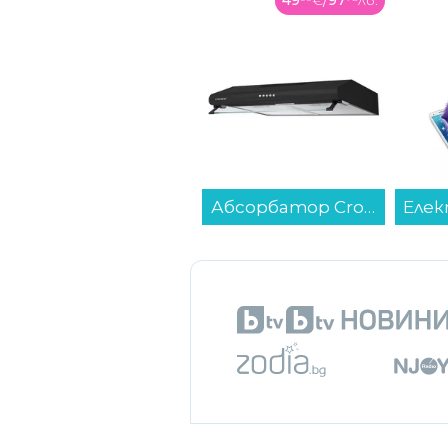
399
€
/
780
лв.
49
€
/
97
лв.
Хладилник с горна камера Liebherr CTPe 251-26 , 270 l, E , SmartFrost , Бял...
Абсорбатор Crown HC 602 BK...