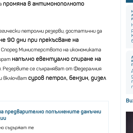
промяна в антимонополното
ма
егически петролни резерви, достатъчни да
не 90 дни при прекъсване на
С. Според Министерството на икономиката
напълно евентуално спиране на
сират
а
. Резервите се съхраняват от Федералния
суров петрол, бензин, дизел
) и включват
Ви
на предварително попълнените данъчни
ции
но съдържат те