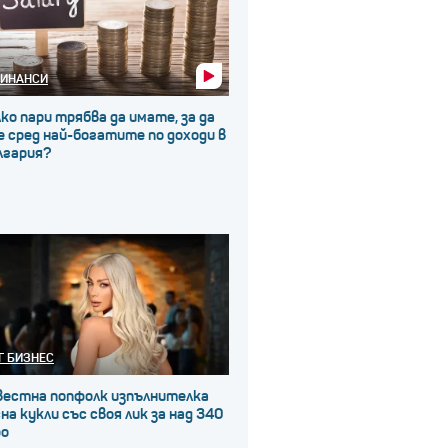
ИНАНСИ
ко пари трябва да имате, за да
 сред най-богатите по доходи в
лгария?
Г БИЗНЕС
вестна попфолк изпълнителка
на кукли със своя лик за над 340
ро