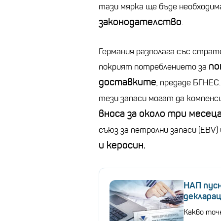
тази мярка ще бъде необходи
законодателство
.
Германия разполага със страт
по
покрият потреблението за
доставките
, предаде БГНЕ
тези запаси могат да компен
вноса за около три месец
съюз за петролни запаси (EBV
и керосин.
НАП пус
деклара
Какво точ