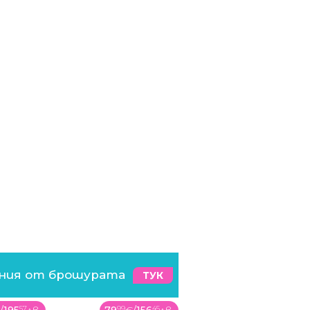
ения от брошурата
ТУК
57
99
45