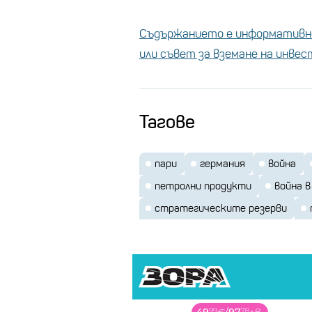
Съдържанието е информативно
или съвет за вземане на инве
Тагове
пари
германия
война
петролни продукти
война в
стратегическите резерви
00
38
99
78