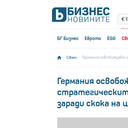
Е
БГ Бизнес
Еврото
ESG
Св
Свят
Германия освобождава ч
Германия освобо
стратегическите
заради скока на 