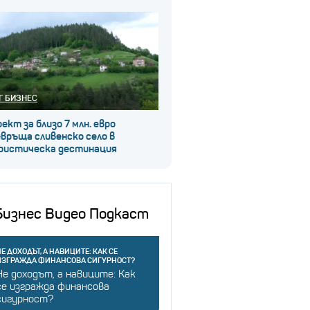
Г БИЗНЕС
ект за близо 7 млн. евро
връща сливенско село в
ристическа дестинация
Бизнес Видео Подкаст
Е ДОХОДЪТ, А НАВИЦИТЕ: КАК СЕ
ИЗГРАЖДА ФИНАНСОВА СИГУРНОСТ?
Не доходът, а навиците: Как
се изгражда финансова
сигурност?