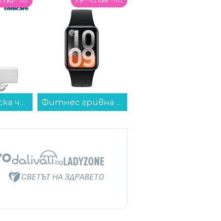
/
195
лв.
79
€
/
156
лв.
Електрическа четка за зъби Philips HX7406/02 Sonicare...
Фитнес гривна Xiaomi SMART BAND 10 PRO BLACK BHR08W9GL , 1.74...