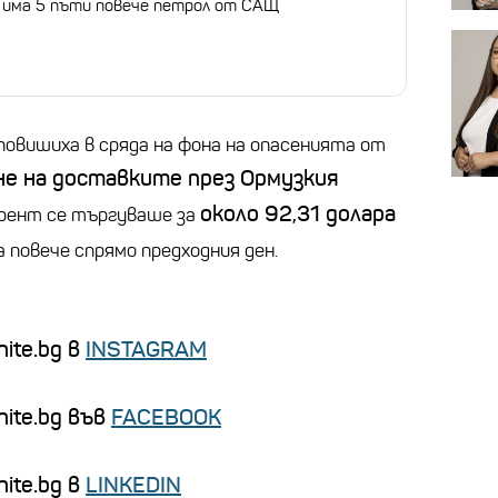
има 5 пъти повече петрол от САЩ
повишиха в сряда на фона на опасенията от
е на доставките през Ормузкия
около 92,31 долара
рент се търгуваше за
 повече спрямо предходния ден.
ite.bg в
INSTAGRAM
nite.bg във
FACEBOOK
ite.bg в
LINKEDIN