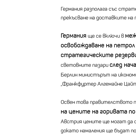
Германия разполага със страте
прекъсване на доставките на 
Германия
меж
ще се включи в
освобождаване на петрол
стратегическите резерв
след нач
световните пазари
Берлин министърът на иконо
„Франкфуртер Алгемайне Цайт
Освен това правителството п
на цените на горивата п
Австрия цените ще могат да
докато намаления ще бъдат по