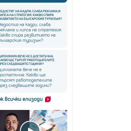
НЕДОСТИГ НА КАДРИ, СЛАБА РЕКЛАМА И
ЛИПСА НА СТРАТЕГИЯ: КАКВО СПИРА
РАЗВИТИЕТО НА БЪЛГАРСКИЯ ТУРИЗЪМ?
Недостиг на кадри, слаба
реклама и липса на стратегия:
Какво спира развитието на
българския туризъм?
ДИПЛОМАТА ВЕЧЕ НЕ Е ДОСТАТЪЧНА:
КАКВО ЩЕ ТЪРСЯТ РАБОТОДАТЕЛИТЕ
ПРЕЗ СЛЕДВАЩИТЕ ГОДИНИ?
Дипломата вече не е
достатъчна: Какво ще
търсят работодателите
през следващите години?
ж всички епизоди