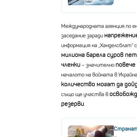
Международната агенция по ен
напрежени
заседание заради
информация на „Ханделсблат“ 
милиона барела суров пе
членки
повече 
– значително
началото на войната в Украйна
количество могат да дой
освобожд
също ще участва в
резерви
.
Странат