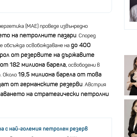
ергетика (МАЕ) проведе извънредно
ето на петролните пазари
. Според
до 400
се обсъжда освобождаване на
трол от резервите на държавите
от 182 милиона барела,
освободени в
19,5 милиона барела от това
. Около
дат от германските резерви
. Австрия
аването на стратегически петролни
а с най-големия петролен резерв