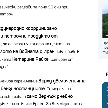
гически резерви за поне 90 дни при
петрол
дународно координирано
Б
 и петролни продукти от
и
Про
, за да ограничи ръста на цените на
пре
алото на войната с Иран
. Това обяви в
ту
Катарина Райхе
миката
, цитиран от
унг“.
върху увеличенията
ланира ограничение
о бензиностанциите
Н
. По модела на
само веднъж дневно
 се повишават
,
зволени по всяко време. За въвеждането на