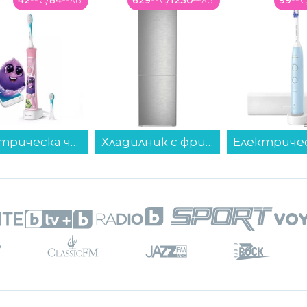
42
€
/
84
лв.
629
€
/
1230
лв.
99
€
Електрическа четка за зъби Philips HX6352/42 Sonicare...
Хладилник с фризер Liebherr KGNsf 52Vd03 , 330 l, D , No Frost , Инокс...