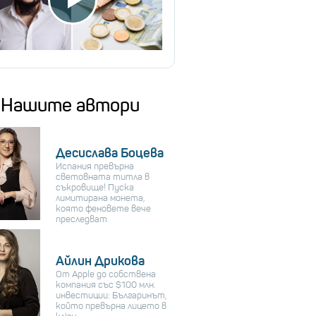
Нашите автори
Десислава Боцева
Испания превърна
световната титла в
съкровище! Пуска
лимитирана монета,
която феновете вече
преследват
Айлин Дрикова
От Apple до собствена
компания със $100 млн.
инвестиции: Българинът,
който превърна лицето в