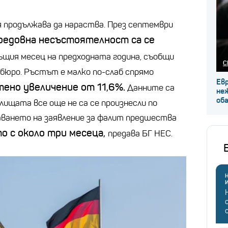
 продължава да нараства. През септември
 редовна несъстоятелност са се
ъщия месец на предходната година, съобщи
С
юро. Ръстът е малко по-слаб спрямо
Ев
ено увеличение от 11,6%.
Данните са
не
об
лищата все още не са се произнесли по
даването на заявление за фалит предшества
о с около три месеца,
предава БГ НЕС.
Н