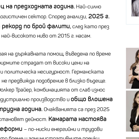
ц на предходната година.
Най-силно
2025 г.
огистичен сектор. Според анализи,
 рекорд по брой фалити,
след като през
–
най-високото ниво от 2015 г. насам.
рая на държавната помощ, въведена по време
 фирмите страдат от високи цени на
и политическа несигурност. Германската
не предвижда подобрение в близко бъдеще.
Фолкер
Трайер
, комбинацията от слаб износ
общо влошена
индустриално производство и
трудна година.
Очакванията са през 2025
Камарата настоява
еустановят дейност.
 реформи
–
по-ниски енергийни и трудови
ното бреме и административните пречки.