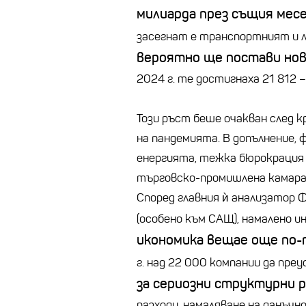
милиарда през същия месе
засегнат е транспортният и л
вероятно ще постави нов
2024 г. те достигнаха 21 812
Този ръст беше очакван след к
на пандемията. В допълнение,
енергията, тежка бюрокрация 
търговско-промишлена камара 
Според главния ѝ анализатор 
(особено към САЩ), намалено 
икономика вещае още по-
г. над 22 000 компании да пр
за сериозни структурни
разходи, намаляване на данъч