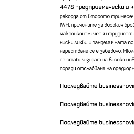
4478 предприемачески и 
рекорда от второто тримесе
IWH, причините за високия бр
макроикономически трудности
ниски лихви и
пандемичната
по
нарастване се е забавило. Мю
се стабилизират на високо нив
поради отслабване на предход
Последвайте businessnovin
Последвайте businessnovi
Последвайте businessnovin