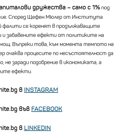
капиталови дружества
–
само с 1%
под
чие. Според Щефен Мюлер от Института
ой фалити се коренят в продължаващите
 и забавените ефекти от политиките на
мощ. Въпреки това, към момента темпото на
лер очаква процесите по несъстоятелност да
о, не заради подобрение в икономиката, а
ните ефекти.
ite.bg в
INSTAGRAM
nite.bg във
FACEBOOK
ite.bg в
LINKEDIN