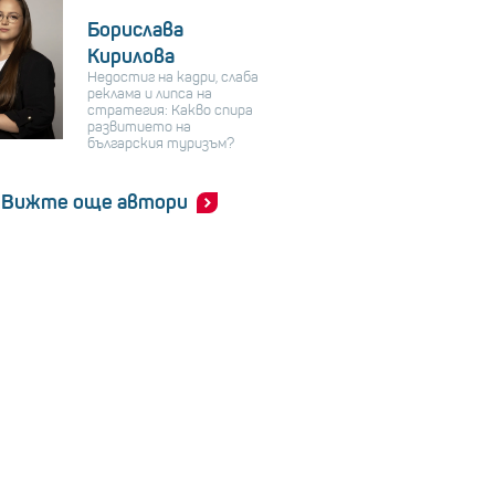
Борислава
Кирилова
Недостиг на кадри, слаба
реклама и липса на
стратегия: Какво спира
развитието на
българския туризъм?
Вижте още автори