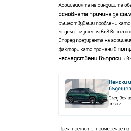
Асоциацията на синдиците оба
основната причина за фа
съществуващи проблеми като 
модели, смущения във веригит
Според президента на асоциа
потр
фактори като промени в
наследствени въпроси
и в
Немски 
бъдещет
След всяк
писта
През третото тримесечие на