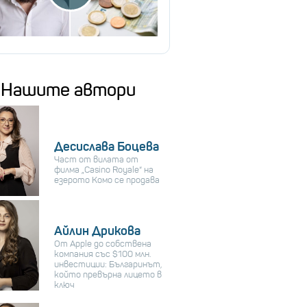
Нашите автори
Десислава Боцева
Част от вилата от
филма „Casino Royale“ на
езерото Комо се продава
Айлин Дрикова
От Apple до собствена
компания със $100 млн.
инвестиции: Българинът,
който превърна лицето в
ключ