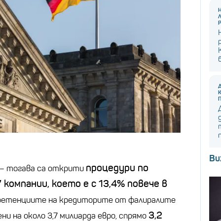
Ви
процедури по
–
тогава са открити
компании, което е с 13,4% повече в
етенциите на кредиторите от фалиралите
3,2
и на около 3,7 милиарда евро, спрямо