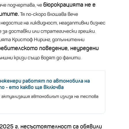
бюрокрацията не е
че подчертава, че
литите.
Тя по-скоро влошава вече
недостиг на ликвидност, неадаптивни бизнес
е за доставки или стратегически грешки.
цията Кристоф
Ниринг
, допълнителни
ебителското поведение, неуредени
ъншни кризи също водят до фалити.
инженери работят по автомобила на
о - ето какво ще включва
а актуализация автомобилът излиза на тестова
2025 г. несъстоятелност са обявили