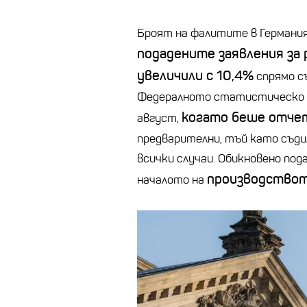
Броят на фалитите в Германия
подадените заявления за
увеличили с 10,4%
спрямо с
Федералното статистическо б
когато беше отчет
август,
предварителни, тъй като съди
всички случаи. Обикновено по
производствот
началото на