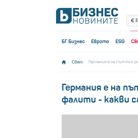
Е
БГ Бизнес
Еврото
ESG
Св
Свят
Германия е на път към 
Германия е на пъ
фалити - какви 