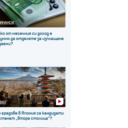
ИНАНСИ
ко от месечния си доход е
зумно да отделяте за изплащане
заеми?
ВЯТ
 градове в Япония са кандидати
 станат „втора столица“?