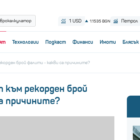
врокалкулатор
ят
Технологии
Пoдкаст
Финанси
Имоти
Блясък
рекорден брой фалити - какви са причините?
т към рекорден брой
са причините?