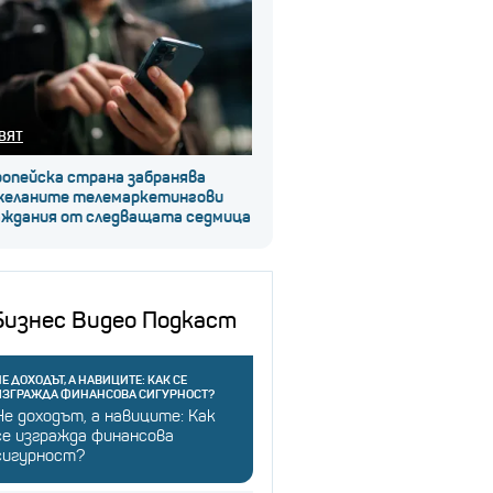
ВЯТ
ропейска страна забранява
желаните телемаркетингови
аждания от следващата седмица
Бизнес Видео Подкаст
Е ДОХОДЪТ, А НАВИЦИТЕ: КАК СЕ
ИЗГРАЖДА ФИНАНСОВА СИГУРНОСТ?
Не доходът, а навиците: Как
се изгражда финансова
сигурност?