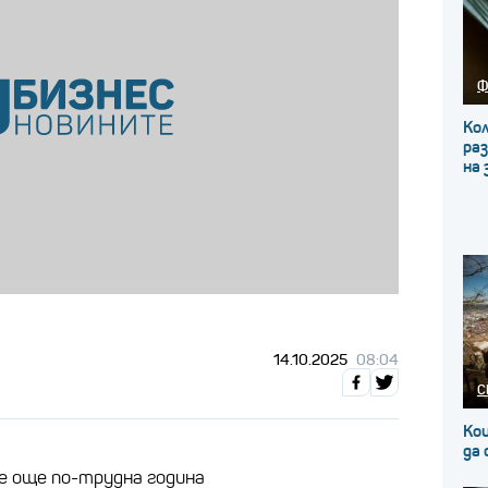
Ф
Кол
ра
на 
14.10.2025
08:04
С
Кои
да
е още по-трудна година