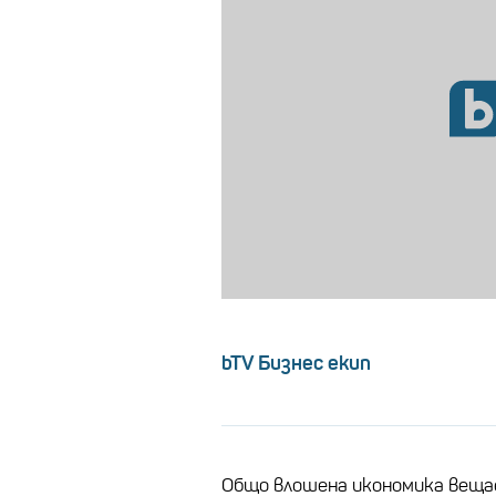
bTV Бизнес екип
Общо влошена икономика веща