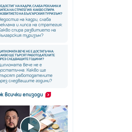
НЕДОСТИГ НА КАДРИ, СЛАБА РЕКЛАМА И
ЛИПСА НА СТРАТЕГИЯ: КАКВО СПИРА
РАЗВИТИЕТО НА БЪЛГАРСКИЯ ТУРИЗЪМ?
Недостиг на кадри, слаба
реклама и липса на стратегия:
Какво спира развитието на
българския туризъм?
ДИПЛОМАТА ВЕЧЕ НЕ Е ДОСТАТЪЧНА:
КАКВО ЩЕ ТЪРСЯТ РАБОТОДАТЕЛИТЕ
ПРЕЗ СЛЕДВАЩИТЕ ГОДИНИ?
Дипломата вече не е
достатъчна: Какво ще
търсят работодателите
през следващите години?
ж всички епизоди