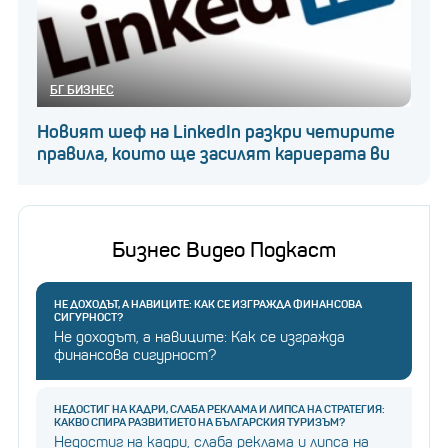
БГ БИЗНЕС
Новият шеф на LinkedIn разкри четирите
правила, които ще засилят кариерата ви
Бизнес Видео Подкаст
НЕ ДОХОДЪТ, А НАВИЦИТЕ: КАК СЕ ИЗГРАЖДА ФИНАНСОВА
СИГУРНОСТ?
Не доходът, а навиците: Как се изгражда
финансова сигурност?
НЕДОСТИГ НА КАДРИ, СЛАБА РЕКЛАМА И ЛИПСА НА СТРАТЕГИЯ:
КАКВО СПИРА РАЗВИТИЕТО НА БЪЛГАРСКИЯ ТУРИЗЪМ?
Недостиг на кадри, слаба реклама и липса на