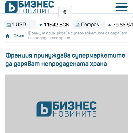
1 USD
Петрол
1.1542 BGN
79.83 $/барел
Франция принуждава супермаркетите да даряват
Свят
непродадената храна
Франция принуждава супермаркетите
да даряват непродадената храна