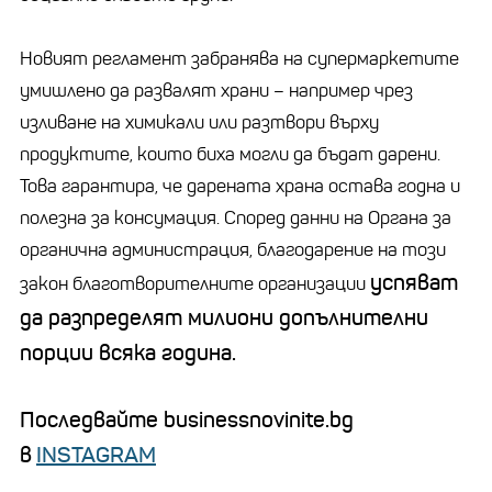
Новият регламент забранява на супермаркетите
умишлено да развалят храни
–
например чрез
изливане на химикали или разтвори върху
продуктите, които биха могли да бъдат дарени.
Това гарантира, че дарената храна остава годна и
полезна за консумация.
Според данни на Органа за
органична администрация, благодарение на този
успяват
закон благотворителните организации
да разпределят милиони допълнителни
порции всяка година.
Последвайте businessnovinite.bg
в
INSTAGRAM