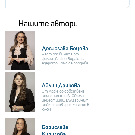
Нашите автори
Десислава Боцева
Част от вилата от
филма „Casino Royale“ на
езерото Комо се продава
Айлин Дрикова
От Apple до собствена
компания със $100 млн.
инвестиции: Българинът,
който превърна лицето в
ключ
Борислава
Кирилова