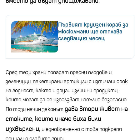
вместо да бъдат унищожавани.
Първият круизен кораб за
мюсюлмани ще отплава
следващия месец
Сред тези храни попадат пресни плодове и
зеленчуци, пакетирани артикули с изтичащ срок
на годност, както и други излишни продукти,
които могат да се използват напълно безопасно.
дава втори живот на
По този начин законът
стоките, които иначе биха били
изхвърлени,
и едновременно с това подкрепя
социално слабите групи.