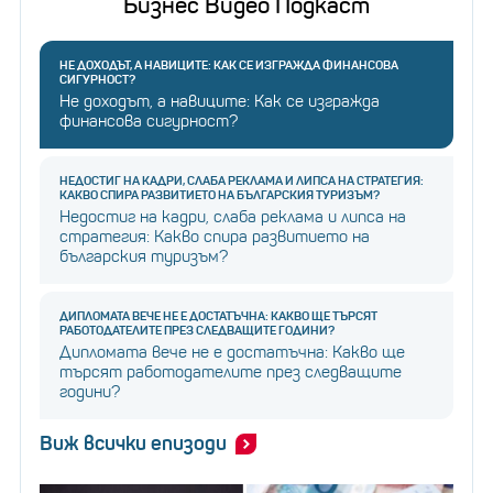
Бизнес Видео Подкаст
НЕ ДОХОДЪТ, А НАВИЦИТЕ: КАК СЕ ИЗГРАЖДА ФИНАНСОВА
СИГУРНОСТ?
Не доходът, а навиците: Как се изгражда
финансова сигурност?
НЕДОСТИГ НА КАДРИ, СЛАБА РЕКЛАМА И ЛИПСА НА СТРАТЕГИЯ:
КАКВО СПИРА РАЗВИТИЕТО НА БЪЛГАРСКИЯ ТУРИЗЪМ?
Недостиг на кадри, слаба реклама и липса на
стратегия: Какво спира развитието на
българския туризъм?
ДИПЛОМАТА ВЕЧЕ НЕ Е ДОСТАТЪЧНА: КАКВО ЩЕ ТЪРСЯТ
РАБОТОДАТЕЛИТЕ ПРЕЗ СЛЕДВАЩИТЕ ГОДИНИ?
Дипломата вече не е достатъчна: Какво ще
търсят работодателите през следващите
години?
Виж всички епизоди