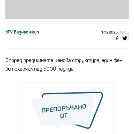
bTV Бизнес екип
17.12.2025
12:05
Според предишната ценова структура, един фен
би похарчил над 5000 паунда