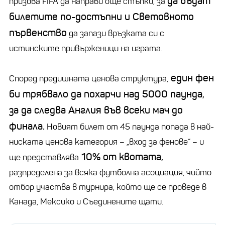
да бъдат
призова FIFA да направи още стъпки, за
билетите по-достъпни и Световното
първенство
да запази връзката си с
истинските привърженици на играта.
един фен
Според предишната ценова структура
,
би трябвало да похарчи над 5000 паунда,
за да следва Англия във всеки мач до
финала.
Новият билет от 45 паунда попада в най-
ниската ценова категория
– „
вход за фенове“
–
и
10% от квотата,
ще представлява
разпределена за всяка футболна асоциация, чийто
отбор участва в турнира, който ще се проведе в
Канада, Мексико и Съединените щати.