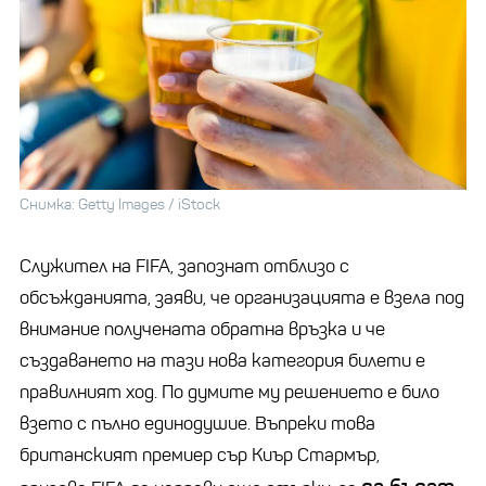
Снимка: Getty Images / iStock
Служител на FIFA, запознат отблизо с
обсъжданията, заяви, че организацията е взела под
внимание получената обратна връзка и че
създаването на тази нова категория билети е
правилният ход. По думите му решението е било
взето с пълно единодушие. Въпреки това
британският премиер сър
Киър
Стармър
,