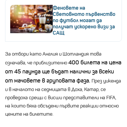
Феновете на
Световното първенство
по футбол могат да
получат ускорено визи за
САЩ
За отбори като Англия и Шотландия това
400 билета на цена
означава, че приблизително
от 45 паунда ще бъдат налични за всеки
от мачовете в груповата фаза.
През уикенда
и в началото на седмицата в Доха, Катар, се
проведоха срещи с висши представители на FIFA,
на които бяха обсъдени първите реакции относно
цените на билетите.