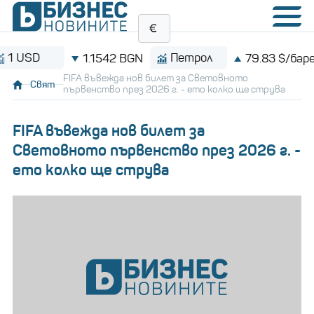
D
Петрол
1.1542 BGN
79.83 $/барел
FIFA въвежда нов билет за Световното
Свят
първенство през 2026 г. - ето колко ще струва
FIFA въвежда нов билет за
Световното първенство през 2026 г. -
ето колко ще струва