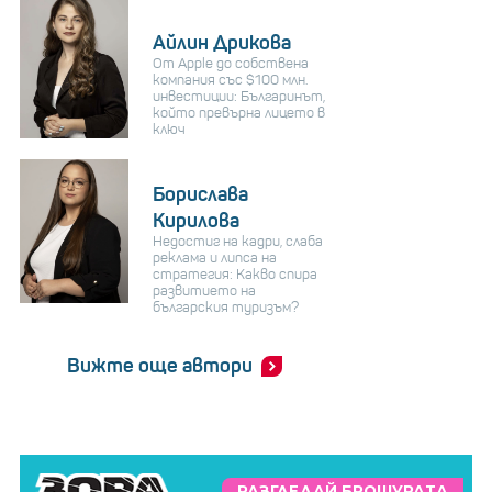
Айлин Дрикова
От Apple до собствена
компания със $100 млн.
инвестиции: Българинът,
който превърна лицето в
ключ
Борислава
Кирилова
Недостиг на кадри, слаба
реклама и липса на
стратегия: Какво спира
развитието на
българския туризъм?
Вижте още автори
РАЗГЛЕДАЙ БРОШУРАТА