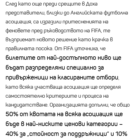
След като още преди срещите в Доха
представители, близки до Английската футболна
асоциация, са изразили притесненията на
феновете пред ръководството на FIFA, те
възприемат новото решение като крачка в
правилната посока. От FIFA уточниха, че
билетите от най-достъпното ниво ще
бъдат разпределяни специално за
привърженици на класираните отбори
,
като всяка участваща асоциация ще определя
самостоятелно критериите и процеса на
кандидатстване. Организацията допълни, че общо
50% от квотата на всяка асоциация ще
бъде в най-ниските ценови категории
–
40%
за
„
стойност за поддръжници“ и 10%