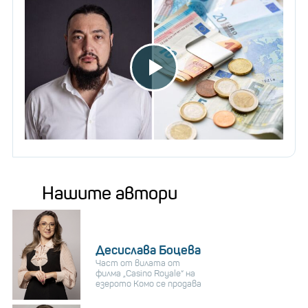
Нашите автори
Десислава Боцева
Част от вилата от
филма „Casino Royale“ на
езерото Комо се продава