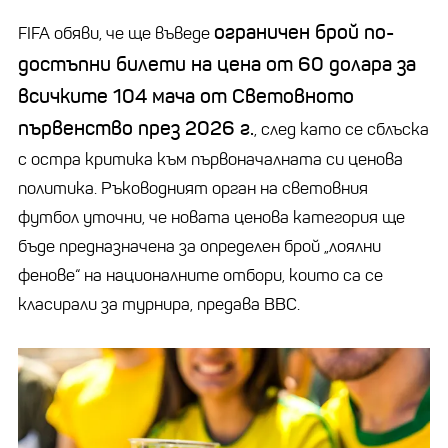
ограничен брой по-
FIFA обяви, че ще въведе
достъпни билети на цена от 60 долара за
всичките 104 мача от Световното
първенство през 2026 г.
, след като се сблъска
с остра критика към първоначалната си ценова
политика. Ръководният орган на световния
футбол уточни, че новата ценова категория ще
бъде предназначена за определен брой
„
лоялни
фенове“ на националните отбори, които са се
класирали за турнира, предава ВВС.