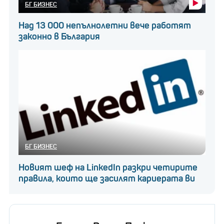
БГ БИЗНЕС
Над 13 000 непълнолетни вече работят
законно в България
БГ БИЗНЕС
Новият шеф на LinkedIn разкри четирите
правила, които ще засилят кариерата ви