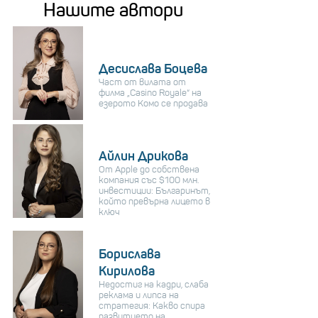
Нашите автори
Десислава Боцева
Част от вилата от
филма „Casino Royale“ на
езерото Комо се продава
Айлин Дрикова
От Apple до собствена
компания със $100 млн.
инвестиции: Българинът,
който превърна лицето в
ключ
Борислава
Кирилова
Недостиг на кадри, слаба
реклама и липса на
стратегия: Какво спира
развитието на