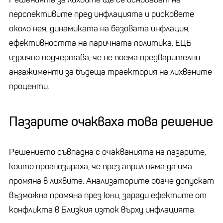
перспективите пред инфлацията и рисковете
около нея, динамиката на базовата инфлация,
ефективността на паричната политика. ЕЦБ
изрично подчертава, че не поема предварителни
ангажименти за бъдеща траектория на лихвените
проценти.
Пазарите очакваха това решение
Решението съвпадна с очакванията на пазарите,
които прогнозираха, че през април няма да има
промяна в лихвите. Анализаторите обаче допускат
възможна промяна през юни, заради ефектите от
конфликта в Близкия изток върху инфлацията.