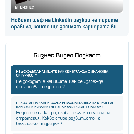
БГ БИЗНЕС
Новият шеф на LinkedIn разкри четирите
правила, които ще засилят кариерата ви
Бизнес Видео Подкаст
НЕ ДОХОДЪТ, А НАВИЦИТЕ: КАК СЕ ИЗГРАЖДА ФИНАНСОВА
СИГУРНОСТ?
Не доходът, а навиците: Как се изгражда
финансова сигурност?
НЕДОСТИГ НА КАДРИ, СЛАБА РЕКЛАМА И ЛИПСА НА СТРАТЕГИЯ:
КАКВО СПИРА РАЗВИТИЕТО НА БЪЛГАРСКИЯ ТУРИЗЪМ?
Недостиг на кадри, слаба реклама и липса на
стратегия: Какво спира развитието на
българския туризъм?