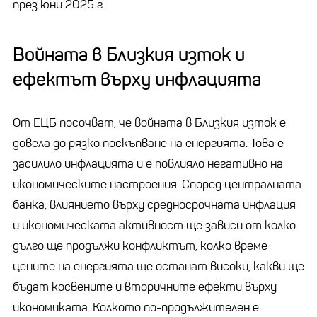
през юни 2025 г.
Войната в Близкия изток и
ефектът върху инфлацията
От ЕЦБ посочват, че войната в Близкия изток е
довела до рязко поскъпване на енергията. Това е
засилило инфлацията и е повлияло негативно на
икономическите настроения. Според централната
банка, влиянието върху средносрочната инфлация
и икономическата активност ще зависи от колко
дълго ще продължи конфликтът, колко време
цените на енергията ще останат високи, какви ще
бъдат косвените и вторичните ефекти върху
икономиката. Колкото по-продължителен е