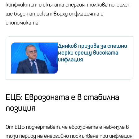
конфликтът и скъпата енергия, толкова по-силен
ще бъде натискът върху инфлацията и
икономиката.
Дянков призова за спешни
мерки срещу високата
инфлация
ЕЦБ: Еврозоната е в стабилна
позиция
От ЕЦБ подчертават, че еврозоната е навлязла в
този период на енергийно поскъпване при инфлация