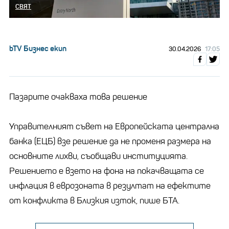
СВЯТ
bTV Бизнес екип
30.04.2026
17:05
Пазарите очакваха това решение
Управителният съвет на Европейската централна
банка (ЕЦБ) взе решение да не променя размера на
основните лихви, съобщави институцията.
Решението е взето на фона на покачващата се
инфлация в еврозоната в резултат на ефектите
от конфликта в Близкия изток, пише БТА.