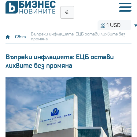
1 USD
1.1
Въпреки инфлацията: ЕЦБ остави лихвите без
Свят
промяна
Въпреки инфлацията: ЕЦБ остави
лихвите без промяна