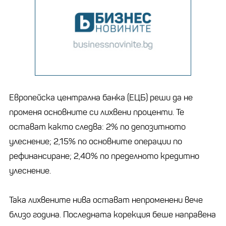
Европейска централна банка (ЕЦБ) реши да не
променя основните си лихвени проценти. Те
остават както следва: 2% по депозитното
улеснение; 2,15% по основните операции по
рефинансиране; 2,40% по пределното кредитно
улеснение.
Така лихвените нива остават непроменени вече
близо година. Последната корекция беше направена