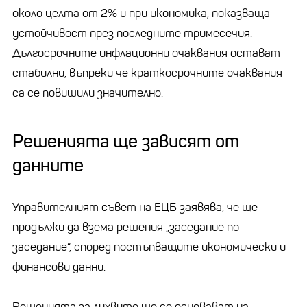
около целта от 2% и при икономика, показваща
устойчивост през последните тримесечия.
Дългосрочните инфлационни очаквания остават
стабилни, въпреки че краткосрочните очаквания
са се повишили значително.
Решенията ще зависят от
данните
Управителният съвет на ЕЦБ заявява, че ще
продължи да взема решения „заседание по
заседание“, според постъпващите икономически и
финансови данни.
Решенията за лихвите ще се основават на