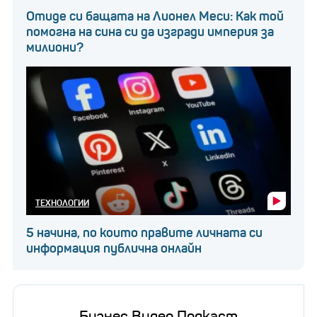
Отиде си бащата на Лионел Меси: Как той
помогна на сина си да изгради империя за
милиони?
ТЕХНОЛОГИИ
5 начина, по които правите личната си
информация публична онлайн
Бизнес Видео Подкаст