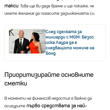
такси
. Това ще ви даде време и ще покаже, че
имате желание да погасите задълженията си.
След сделката за
милиарди с MGM: Безос
иска Лаура да е
следващото момиче на
Бонд
Приоритизирайте основните
сметки
В моменти на финансов недостиг е важно да
първо средствата за най-
осигурите