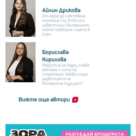
Айлин Дрикова
От Apple до собствена
компания със $100 млн.
инвестиции: Българинът,
който превърна лицето в
ключ
Борислава
Кирилова
Недостиг на кадри, слаба
реклама и липса на
стратегия: Какво спира
развитието на
българския туризъм?
Вижте още автори
РАЗГЛЕДАЙ БРОШУРАТА