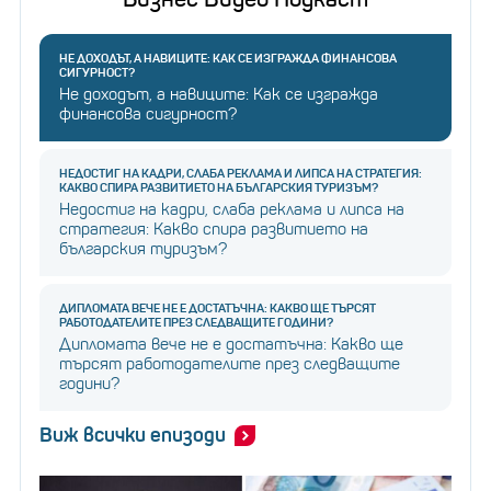
НЕ ДОХОДЪТ, А НАВИЦИТЕ: КАК СЕ ИЗГРАЖДА ФИНАНСОВА
СИГУРНОСТ?
Не доходът, а навиците: Как се изгражда
финансова сигурност?
НЕДОСТИГ НА КАДРИ, СЛАБА РЕКЛАМА И ЛИПСА НА СТРАТЕГИЯ:
КАКВО СПИРА РАЗВИТИЕТО НА БЪЛГАРСКИЯ ТУРИЗЪМ?
Недостиг на кадри, слаба реклама и липса на
стратегия: Какво спира развитието на
българския туризъм?
ДИПЛОМАТА ВЕЧЕ НЕ Е ДОСТАТЪЧНА: КАКВО ЩЕ ТЪРСЯТ
РАБОТОДАТЕЛИТЕ ПРЕЗ СЛЕДВАЩИТЕ ГОДИНИ?
Дипломата вече не е достатъчна: Какво ще
търсят работодателите през следващите
години?
Виж всички епизоди