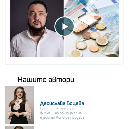
Нашите автори
Десислава Боцева
Част от вилата от
филма „Casino Royale“ на
езерото Комо се продава