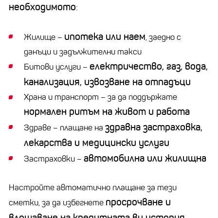
необходимото
:
ипотека или наем
Жилище –
, заедно с
данъци и задължителни такси
електричество, газ, вода,
Битови услуги –
канализация, извозване на отпадъци
Храна и транспорт – за да поддържате
нормален ритъм на живот и работа
здравна застраховка,
Здраве – плащане на
лекарства и медицински услуги
автомобилна или жилищна
Застраховки –
Настройте автоматично плащане за тези
просрочване и
сметки, за да избегнете
влошаване на кредитната ви история.