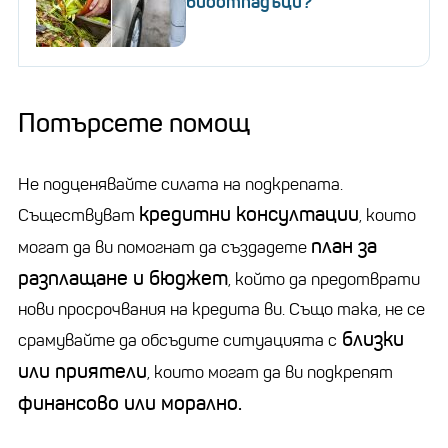
биоотпадъци?
Потърсете помощ
Не подценявайте силата на подкрепата.
кредитни консултации
Съществуват
, които
план за
могат да ви помогнат да създадете
разплащане и бюджет
, който да предотврати
нови просрочвания на кредита ви. Също така, не се
близки
срамувайте да обсъдите ситуацията с
или приятели
, които могат да ви подкрепят
финансово или морално.