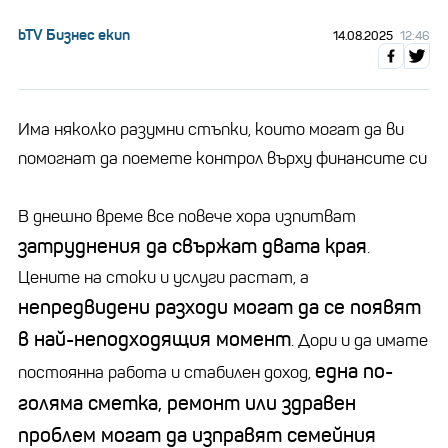
bTV Бизнес екип
14.08.2025
12:46
Има няколко разумни стъпки, които могат да ви
помогнат да поемете контрол върху финансите си
В днешно време все повече хора изпитват
затруднения да свържат двата края
.
Цените на стоки и услуги растат, а
непредвидени разходи могат да се появят
в най-неподходящия момент
. Дори и да имате
една по-
постоянна работа и стабилен доход,
голяма сметка, ремонт или здравен
проблем могат да изправят семейния