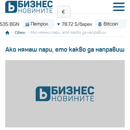
Петрол
Bitcoin
GN
78.72 $/барел
$64,
Свят
Ако нямаш пари, ето какво да направиш
Ако нямаш пари, ето какво да направиш