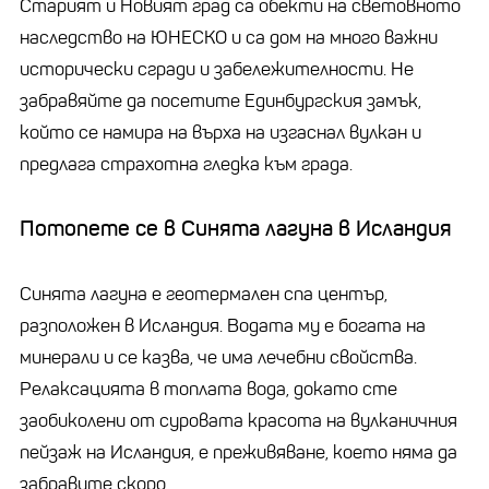
Старият и Новият град са обекти на световното
наследство на ЮНЕСКО и са дом на много важни
исторически сгради и забележителности. Не
забравяйте да посетите Единбургския замък,
който се намира на върха на изгаснал вулкан и
предлага страхотна гледка към града.
Потопете се в Синята лагуна в Исландия
Синята лагуна е геотермален спа център,
разположен в Исландия. Водата му е богата на
минерали и се казва, че има лечебни свойства.
Релаксацията в топлата вода, докато сте
заобиколени от суровата красота на вулканичния
пейзаж на Исландия, е преживяване, което няма да
забравите скоро.