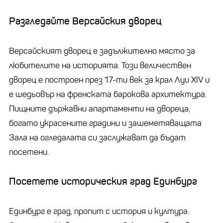
Разгледайте Версайския дворец
Версайският дворец е задължително място за
любителите на историята. Този величествен
дворец е построен през 17-ти век за крал Луи XIV и
е шедьовър на френската барокова архитектура.
Пищните държавни апартаменти на двореца,
богато украсените градини и зашеметяващата
Зала на огледалата си заслужават да бъдат
посетени.
Посетете историческия град Единбург
Единбург е град, пропит с история и култура.