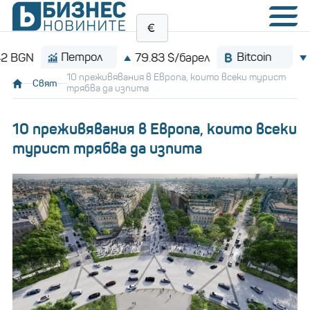
Петрол
Bitcoin
79.83 $/барел
$64,2
10 преживявания в Европа, които всеки турист
Свят
трябва да изпита
10 преживявания в Европа, които всеки
турист трябва да изпита