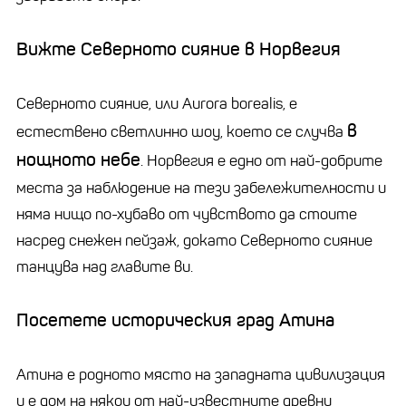
Вижте Северното сияние в Норвегия
Северното сияние, или Aurora borealis, е
в
естествено светлинно шоу, което се случва
нощното небе
. Норвегия е едно от най-добрите
места за наблюдение на тези забележителности и
няма нищо по-хубаво от чувството да стоите
насред снежен пейзаж, докато Северното сияние
танцува над главите ви.
Посетете историческия град Атина
Атина е родното място на западната цивилизация
и е дом на някои от най-известните древни