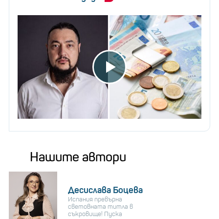
Нашите автори
Десислава Боцева
Испания превърна
световната титла в
съкровище! Пуска