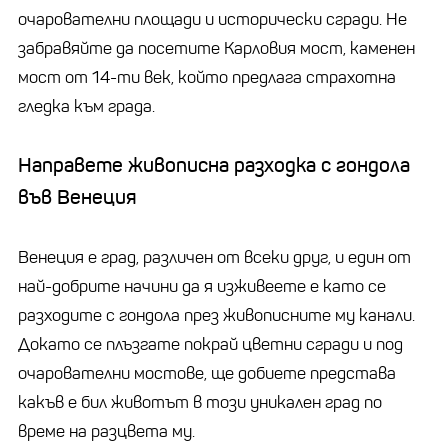
очарователни площади и исторически сгради. Не
забравяйте да посетите Карловия мост, каменен
мост от 14-ти век, който предлага страхотна
гледка към града.
Направете живописна разходка с гондола
във Венеция
Венеция е град, различен от всеки друг, и един от
най-добрите начини да я изживеете е като се
разходите с гондола през живописните му канали.
Докато се плъзгате покрай цветни сгради и под
очарователни мостове, ще добиете представа
какъв е бил животът в този уникален град по
време на разцвета му.