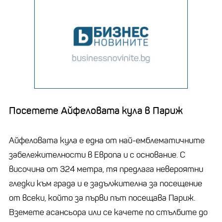
Посетете Айфеловата кула в Париж
Айфеловата кула е една от най-емблематичните
забележителности в Европа и с основание. С
височина от 324 метра, тя предлага невероятни
гледки към града и е задължителна за посещение
от всеки, който за първи път посещава Париж.
Вземете асансьора или се качете по стълбите до