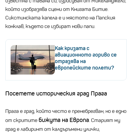
известна с тавана си, изрисуван от Микеланджело,
който изобразява сцени от Книгата Битие.
Сикстинската капела е и мястото на Папския
конклав, където се избират нови папи.
Как кризата с
авиационното гориво се
отразява на
европейските полети?
Посетете историческия град Прага
Прага е град, който често е пренебрегван, но е едно
бижута на Европа
от скритите
. Старият му
град е лабиринт от калдъръмени улички,