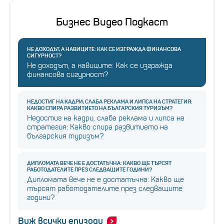
Бизнес Видео Подкаст
НЕ ДОХОДЪТ, А НАВИЦИТЕ: КАК СЕ ИЗГРАЖДА ФИНАНСОВА
СИГУРНОСТ?
Не доходът, а навиците: Как се изгражда
финансова сигурност?
НЕДОСТИГ НА КАДРИ, СЛАБА РЕКЛАМА И ЛИПСА НА СТРАТЕГИЯ:
КАКВО СПИРА РАЗВИТИЕТО НА БЪЛГАРСКИЯ ТУРИЗЪМ?
Недостиг на кадри, слаба реклама и липса на
стратегия: Какво спира развитието на
българския туризъм?
ДИПЛОМАТА ВЕЧЕ НЕ Е ДОСТАТЪЧНА: КАКВО ЩЕ ТЪРСЯТ
РАБОТОДАТЕЛИТЕ ПРЕЗ СЛЕДВАЩИТЕ ГОДИНИ?
Дипломата вече не е достатъчна: Какво ще
търсят работодателите през следващите
години?
Виж всички епизоди