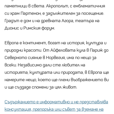
паметници в света. Акрополът, с емблематичния
си храм Партенон, е задължителен за посещение.
Градът е дом и на древната Агора, театъра на
Дионис и Римския форум.
Европа е континент, богат на история, култура и
природни красоти. От Айфеловата кула в Париж до
Северното сияние в Норвегия, има по нещо за
всеки. Независимо дали сте любител на
историята, културата или природата, в Европа ще
намерите нещо, което ще плени въображението ви
и ще създаде спомени за цял живот.
Съдържанието е информативно и не представлява
консултация, препоръка или съвет за вземане на