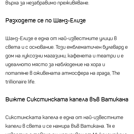
върха за незабравимо преживяване.
Разходете се по Шанз-Елизе
Шанз-Елизе е една от най-известните улици в
света и с основание. Този емблематичен булевард е
дом на луксозни магазини, кафенета и театри и е
идеалното място за наблюдение на хора и
потапяне в оживената атмосфера на града, The
trillionaire life.
Вижте Сикстинската капела във Ватикана
Сикстинската капела е една от най-известните
капели в света и се намира във Ватикана. Тя е