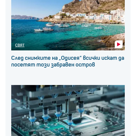
СВЯТ
След снимките на „Одисея“ всички искат да
посетят този забравен остров