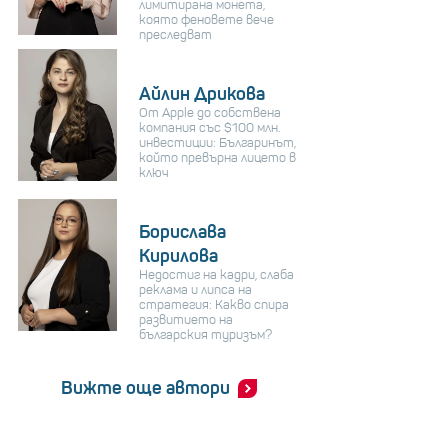
лимитирана монета,
която феновете вече
преследват
Айлин Дрикова
От Apple до собствена
компания със $100 млн.
инвестиции: Българинът,
който превърна лицето в
ключ
Борислава
Кирилова
Недостиг на кадри, слаба
реклама и липса на
стратегия: Какво спира
развитието на
българския туризъм?
Вижте още автори