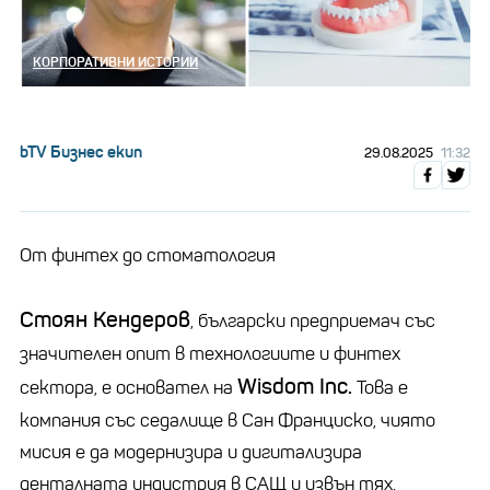
КОРПОРАТИВНИ ИСТОРИИ
bTV Бизнес екип
29.08.2025
11:32
От финтех до стоматология
Стоян Кендеров
, български предприемач със
значителен опит в технологиите и финтех
Wisdom Inc.
сектора, е основател на
Това е
компания със седалище в Сан Франциско, чиято
мисия е да модернизира и дигитализира
денталната индустрия в САЩ и извън тях.