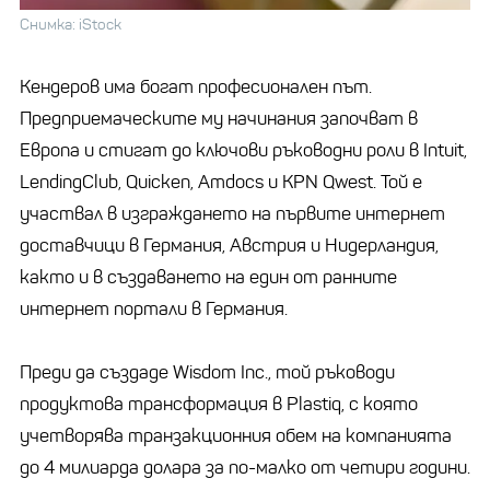
Снимка: iStock
Кендеров има богат професионален път.
Предприемаческите му начинания започват в
Европа и стигат до ключови ръководни роли в Intuit,
LendingClub, Quicken, Amdocs и KPN Qwest. Той е
участвал в изграждането на първите интернет
доставчици в Германия, Австрия и Нидерландия,
както и в създаването на един от ранните
интернет портали в Германия.
Преди да създаде Wisdom Inc., той ръководи
продуктова трансформация в Plastiq, с която
учетворява транзакционния обем на компанията
до 4 милиарда долара за по-малко от четири години.