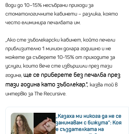
води до 10–15% несъбрани приходи за
стоматологичните кабинети – разлика, която
често елиминира печалбата им.
„
Ако сте зъболекарски кабинет, който печели
приблизително 1 милион долара годишно и не
можете да съберете 10-15% от приходите за
услуги, които вече сте извършили през тази
ще се приберете без печалба през
година,
тази година като зъболекар.",
казва той в
интервю за The Recursive.
„Казаха ми никога да не се
занимавам с бижута“: Коя
е създателката на