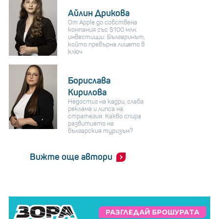
Айлин Дрикова
От Apple до собствена
компания със $100 млн.
инвестиции: Българинът,
който превърна лицето в
ключ
Борислава
Кирилова
Недостиг на кадри, слаба
реклама и липса на
стратегия: Какво спира
развитието на
българския туризъм?
Вижте още автори
РАЗГЛЕДАЙ БРОШУРАТА