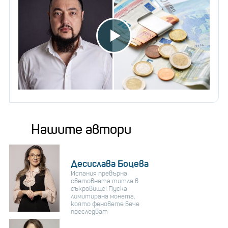
Нашите автори
Десислава Боцева
Испания превърна
световната титла в
съкровище! Пуска
лимитирана монета,
която феновете вече
преследват