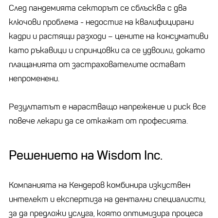
След пандемията секторът се сблъсква с два
ключови проблема - недостиг на квалифицирани
кадри и растящи разходи – цените на консумативи
като ръкавици и спринцовки са се удвоили, докато
плащанията от застрахователите остават
непроменени.
Резултатът е нарастващо напрежение и риск все
повече лекари да се откажат от професията.
Решението на Wisdom Inc.
Компанията на Кендеров комбинира изкуствен
интелект и експертиза на дентални специалисти,
за да предложи услуга, която оптимизира процеса