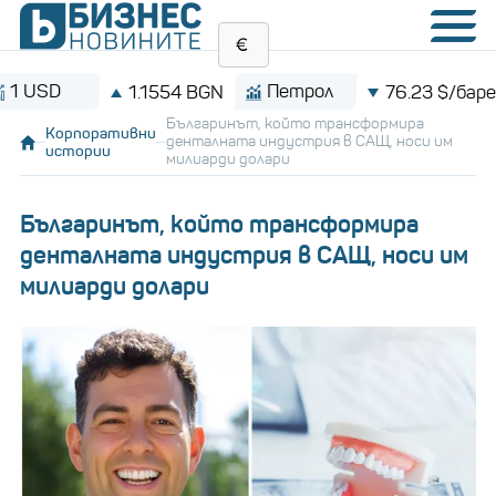
Петрол
B
1.1554 BGN
76.23 $/барел
Българинът, който трансформира
Корпоративни
денталната индустрия в САЩ, носи им
истории
милиарди долари
Българинът, който трансформира
денталната индустрия в САЩ, носи им
милиарди долари