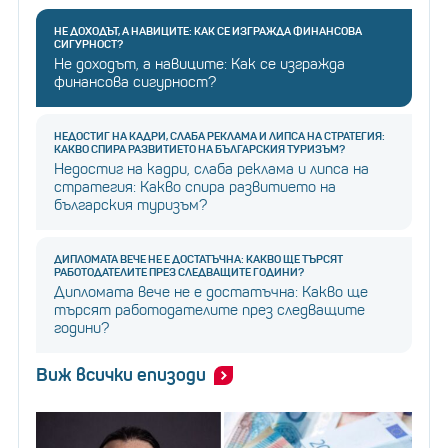
НЕ ДОХОДЪТ, А НАВИЦИТЕ: КАК СЕ ИЗГРАЖДА ФИНАНСОВА
СИГУРНОСТ?
Не доходът, а навиците: Как се изгражда
финансова сигурност?
НЕДОСТИГ НА КАДРИ, СЛАБА РЕКЛАМА И ЛИПСА НА СТРАТЕГИЯ:
КАКВО СПИРА РАЗВИТИЕТО НА БЪЛГАРСКИЯ ТУРИЗЪМ?
Недостиг на кадри, слаба реклама и липса на
стратегия: Какво спира развитието на
българския туризъм?
ДИПЛОМАТА ВЕЧЕ НЕ Е ДОСТАТЪЧНА: КАКВО ЩЕ ТЪРСЯТ
РАБОТОДАТЕЛИТЕ ПРЕЗ СЛЕДВАЩИТЕ ГОДИНИ?
Дипломата вече не е достатъчна: Какво ще
търсят работодателите през следващите
години?
Виж всички епизоди