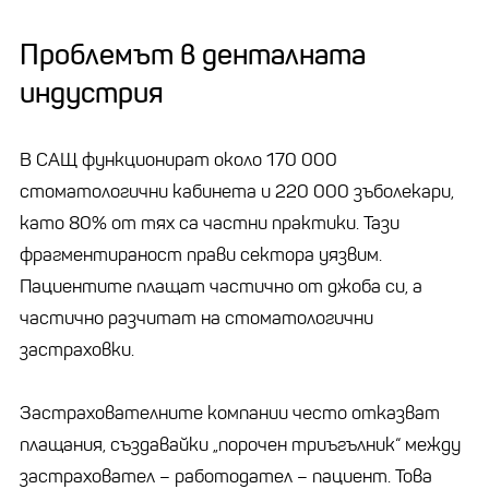
Проблемът в денталната
индустрия
В САЩ функционират около 170 000
стоматологични кабинета и 220 000 зъболекари,
като 80% от тях са частни практики. Тази
фрагментираност прави сектора уязвим.
Пациентите плащат частично от джоба си, а
частично разчитат на стоматологични
застраховки.
Застрахователните компании често отказват
плащания, създавайки „порочен триъгълник“ между
застраховател – работодател – пациент. Това