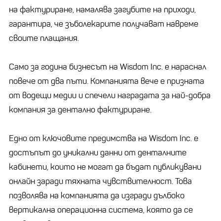
на фактуриране, намалява загубите на приходи,
гарантира, че зъболекарите получават навреме
своите плащания.
Само за година бизнесът на Wisdom Inc. е нараснал
повече от два пъти. Компанията вече е призната
от водещи медии и спечели наградата за най-добра
компания за дентално фактуриране.
Едно от ключовите предимства на Wisdom Inc. е
достъпът до уникални данни от денталните
кабинети, които не могат да бъдат публикувани
онлайн заради тяхната чувствителност. Това
позволява на компанията да изгради дълбоко
вертикална операционна система, която да се