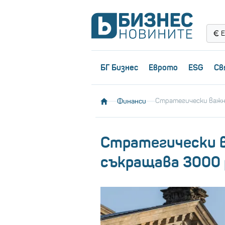
Е
БГ Бизнес
Еврото
ESG
Св
Финанси
Стратегически важн
Стратегически в
съкращава 3000