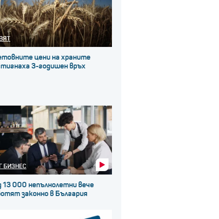
ВЯТ
етовните цени на храните
стигнаха 3-годишен връх
Г БИЗНЕС
д 13 000 непълнолетни вече
ботят законно в България