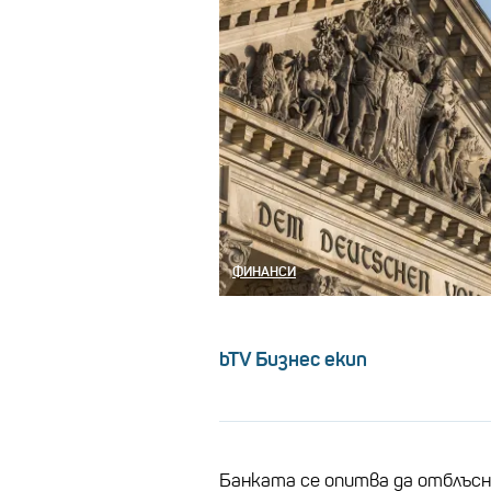
ФИНАНСИ
bTV Бизнес екип
Банката се опитва да отблъс