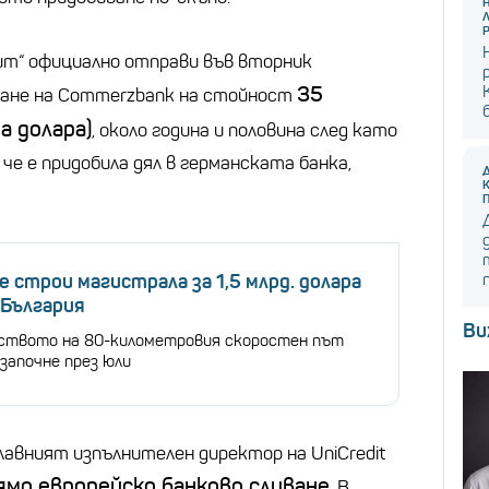
ит“ официално отправи във вторник
35
ване на Commerzbank на стойност
а долара)
, около година и половина след като
 че е придобила дял в германската банка,
 строи магистрала за 1,5 млрд. долара
 България
Ви
твото на 80-километровия скоростен път
започне през юли
главният изпълнителен директор на UniCredit
ямо европейско банково сливане
. В