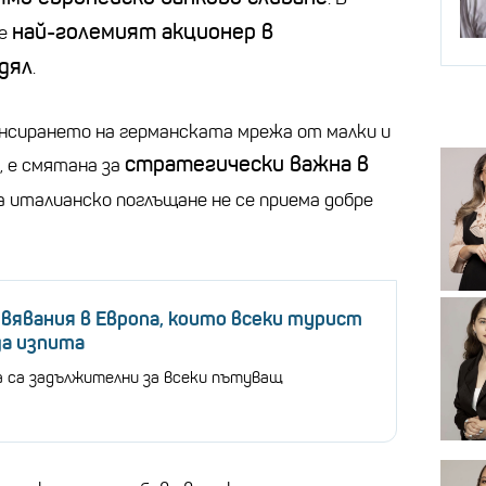
най-големият акционер в
 е
дял
.
нсирането на германската мрежа от малки и
стратегически важна в
, е смятана за
а италианско поглъщане не се приема добре
вявания в Европа, които всеки турист
да изпита
а са задължителни за всеки пътуващ