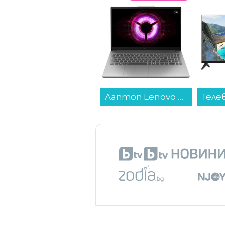
Лаптоп Lenovo LOQ 15ARP10E 83S000AEBM , 1000GB SSD , 15.60 , 16 , AMD Ryzen 7 170 OCTA CORE , NVIDIA GeForce RTX 4050 6GB GDDR6 , Без OS...