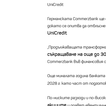
UniCredit
Германската Commerzbank ще
докато се опитва да отблъсн
UniCredit
.
„Продължаващата трансформац
съкращаване на още до 3
Commerzbank във финансовия 
Още миналата година банката 
2028 г. като част от подгото
По-ниските разходи и по-висо
акциите
и правят евентуалн