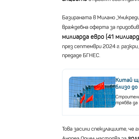
Базираната в Милано „Уникред
враждебна оферта за придоби
милиарда евро (41 милиард
през септември 2024 г. разкри,
предаде БГНЕС.
Китай ще
близо до
Строителс
трябва да 
Това засили спекулациите, че 
гол
Андреа Орчел настоява за