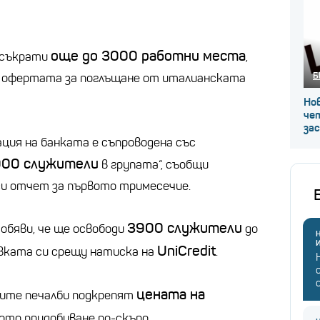
още до 3000 работни места
 съкрати
,
Б
е офертата за поглъщане от италианската
Нов
че
за
ия на банката е съпроводена със
000 служители
в групата“, съобщи
си отчет за първото тримесечие.
3900 служители
обяви, че ще освободи
до
Н
UniCredit
вката си срещу натиска на
.
цената на
ките печалби подкрепят
ото придобиване по-скъпо.