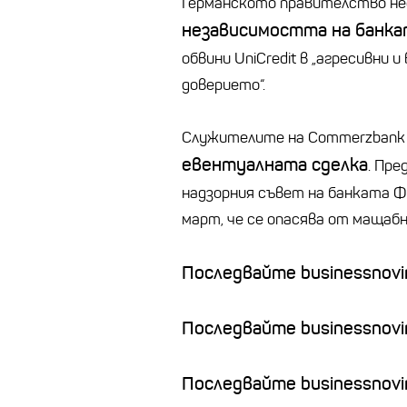
Германското правителство нее
независимостта на банка
обвини UniCredit в „агресивни
доверието“.
Служителите на Commerzbank
евентуалната сделка
. Пре
надзорния съвет на банката Ф
март, че се опасява от мащаб
Последвайте businessnovin
Последвайте businessnovi
Последвайте businessnovin