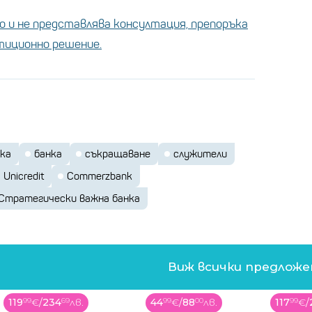
 и не представлява консултация, препоръка
стиционно решение.
лка
банка
съкращаване
служители
Unicredit
Commerzbank
Стратегически важна банка
Виж всички предлож
119
99
€
/
234
69
лв.
44
99
€
/
88
00
лв.
117
99
€
/