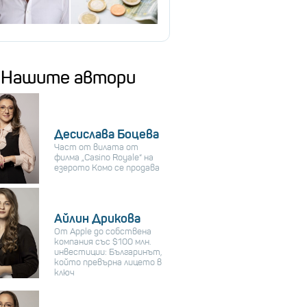
Нашите автори
Десислава Боцева
Част от вилата от
филма „Casino Royale“ на
езерото Комо се продава
Айлин Дрикова
От Apple до собствена
компания със $100 млн.
инвестиции: Българинът,
който превърна лицето в
ключ