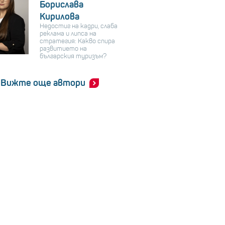
Борислава
Кирилова
Недостиг на кадри, слаба
реклама и липса на
стратегия: Какво спира
развитието на
българския туризъм?
Вижте още автори