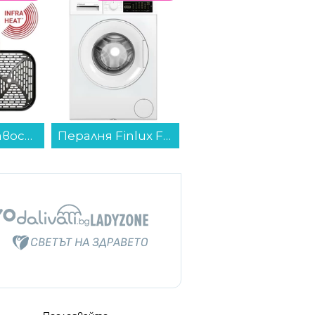
Уред за здравословно готвене Tefal EY8328E0 Easy Fry Infrared...
Пералня Finlux FXA8 120W , 1200 об./мин., 8.00 kg, D , Бял...
Хладилник с фризер Finlux FBN340W GLASS , 322 l, E , No Frost , Бяло стъкло...