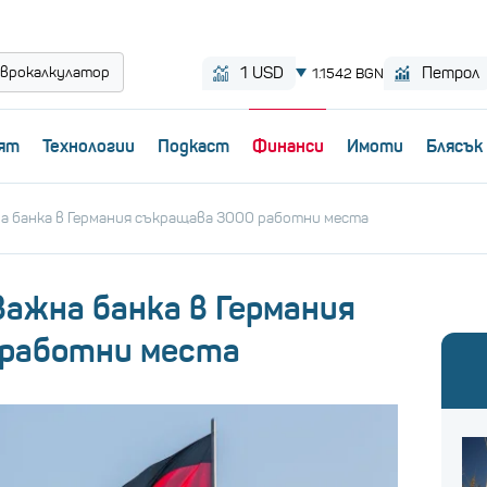
врокалкулатор
ят
Технологии
Пoдкаст
Финанси
Имоти
Блясък
а банка в Германия съкращава 3000 работни места
ажна банка в Германия
 работни места