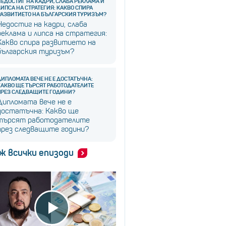
НЕДОСТИГ НА КАДРИ, СЛАБА РЕКЛАМА И
ЛИПСА НА СТРАТЕГИЯ: КАКВО СПИРА
РАЗВИТИЕТО НА БЪЛГАРСКИЯ ТУРИЗЪМ?
Недостиг на кадри, слаба
реклама и липса на стратегия:
Какво спира развитието на
българския туризъм?
ДИПЛОМАТА ВЕЧЕ НЕ Е ДОСТАТЪЧНА:
КАКВО ЩЕ ТЪРСЯТ РАБОТОДАТЕЛИТЕ
ПРЕЗ СЛЕДВАЩИТЕ ГОДИНИ?
Дипломата вече не е
достатъчна: Какво ще
търсят работодателите
през следващите години?
ж всички епизоди