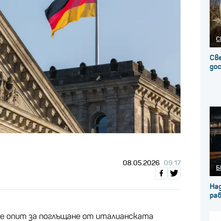
С
Св
до
08.05.2026
09:17
Б
На
ра
не опит за поглъщане от италианската