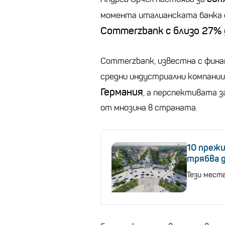
момента италианската банка
Commerzbank с близо 27% 
Commerzbank, известна с фина
средни индустриални компании
Германия
, а перспективата з
от мнозина в страната.
10 прежи
трябва 
Тези мест