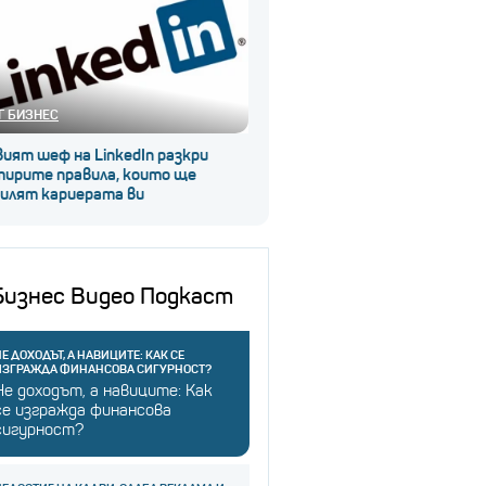
Г БИЗНЕС
ият шеф на LinkedIn разкри
тирите правила, които ще
силят кариерата ви
Бизнес Видео Подкаст
Е ДОХОДЪТ, А НАВИЦИТЕ: КАК СЕ
ИЗГРАЖДА ФИНАНСОВА СИГУРНОСТ?
Не доходът, а навиците: Как
се изгражда финансова
сигурност?