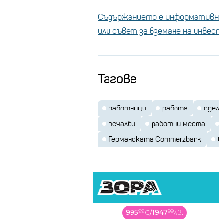
Съдържанието е информативно
или съвет за вземане на инве
Тагове
работници
работа
сде
печалби
работни места
Германската Commerzbank
995
99
€
/
1947
99
лв.