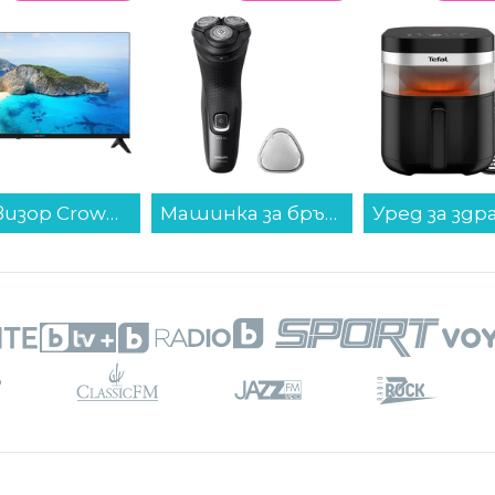
Телевизор Crown 32FB12V02AW SMART TV , 1366x768 HD Ready , 32 inch, 81 см, Android , LED , Smart TV...
Машинка за бръснене Philips X3051/00...