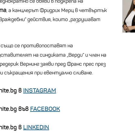
днократно се обяви в подкрепа на
та
, а канцлерът Фридрих Мерц в четвъртък
 и враждебни“ действия, които „разрушават
 също се противопоставят на
дставителят на синдиката „Верди“ и член на
редерик Вернинг заяви пред Франс прес през
ни съкращения при евентуално сливане.
ite.bg в
INSTAGRAM
nite.bg във
FACEBOOK
ite.bg в
LINKEDIN