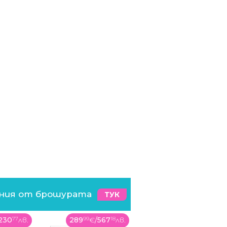
ения от брошурата
ТУК
230
77
лв.
289
99
€
/
567
18
лв.
469
99
€
/
919
23
лв.