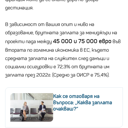
дестинация.
В зависимост от вашия опит и ниво на
образование, брутната заплата за мениджъри на
45 000 и 75 000 евро
проекти пада между
във
втората по големина икономика в ЕС, където
средната заплата на служител след данъци и
социални осигуровки е 72,3% от брутната им
заплата през 2022г. (Средно за ОИСР е 75,4%).
Как се отговаря на
въпроса: „Каква заплата
очакваш?“