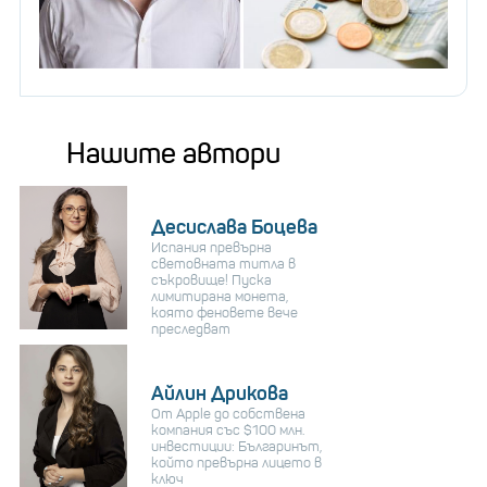
Нашите автори
Десислава Боцева
Испания превърна
световната титла в
съкровище! Пуска
лимитирана монета,
която феновете вече
преследват
Айлин Дрикова
От Apple до собствена
компания със $100 млн.
инвестиции: Българинът,
който превърна лицето в
ключ