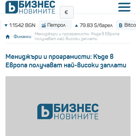
Петрол
Bitcoin
1542 BGN
79.83 $/барел
Мениджъри и програмисти: Къде в Европа
Финанси
получават най-високи заплати
Мениджъри и програмисти: Къде в
Европа получават най-високи заплати