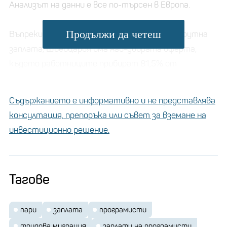
Анализът на данни е все по-търсен в Европа.
Продължи да четеш
Въпреки че Дания предлага най-високата брутна
заплата, Швейцария има най-добрата оферта,
където работниците прибират 81,5% от
брутната си заплата, най-високият процент на
целия континент.
Съдържанието е информативно и не представлява
консултация, препоръка или съвет за вземане на
Сред страните по средна брутна заплата Белгия е
инвестиционно решение.
68 424 евро
сред най-високите, като предлага
брутна заплата
. Нетната заплата обаче е под
41 000 евро, докато в Естония за същата работа
Тагове
можете да получите нетна заплата от 48 030
евро.
пари
заплата
програмисти
трудова миграция
заплати на програмисти