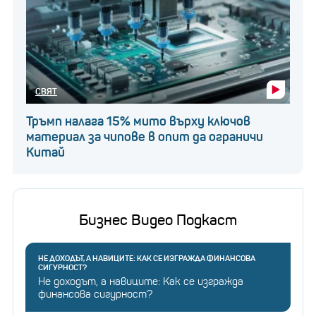
трябва да се вземат предвид издръжката на
живота и темповете на инфлация.
СВЯТ
Тръмп налага 15% мито върху ключов
материал за чипове в опит да ограничи
Китай
Бизнес Видео Подкаст
НЕ ДОХОДЪТ, А НАВИЦИТЕ: КАК СЕ ИЗГРАЖДА ФИНАНСОВА
СИГУРНОСТ?
Не доходът, а навиците: Как се изгражда
финансова сигурност?