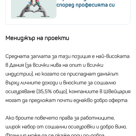
според професията си
Мениджър на проекти
Средната заплата за тази позиция е най-високата
в Дания (за всички нива на опит и всички
индустрии), но когато се приспаднат данъкът
върху личните доходи и вноските за социално
осигуряване (35,5% общо), компаниите в Швейцария
могат да предложат почти еднакво добро оферта.
Ако броите повечето права за работниците,
широк набор от социални осигуровки и добро вино,
Франция може да се окаже дори по-добра