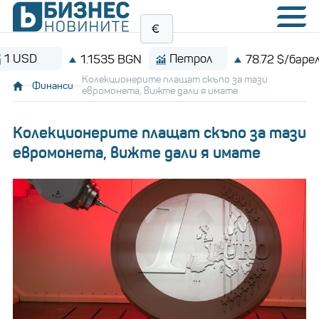
Петрол
Bi
1.1535 BGN
78.72 $/барел
Колекционерите плащат скъпо за тази
Финанси
евромонета, вижте дали я имате
Колекционерите плащат скъпо за тази
евромонета, вижте дали я имате