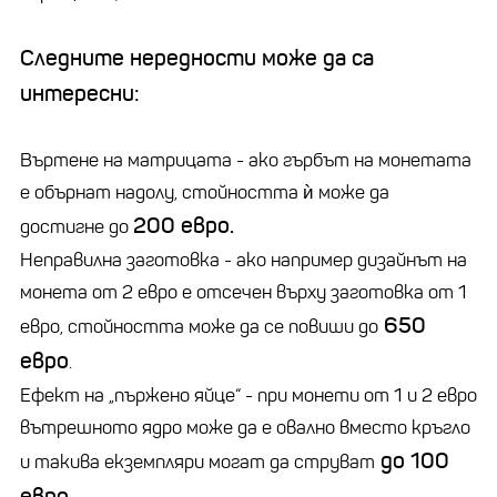
Следните нередности може да са
интересни:
Въртене на матрицата - ако гърбът на монетата
е обърнат надолу, стойността ѝ може да
200 евро.
достигне до
Неправилна заготовка - ако например дизайнът на
монета от 2 евро е отсечен върху заготовка от 1
650
евро, стойността може да се повиши до
евро
.
Ефект на „пържено яйце“ - при монети от 1 и 2 евро
вътрешното ядро ​​може да е овално вместо кръгло
до 100
и такива екземпляри могат да струват
евро.