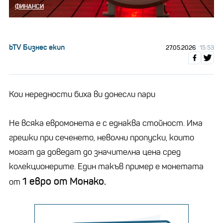
ФИНАНСИ
bTV Бизнес екип
27.05.2026
15:53
Кои нередности биха ви донесли пари
Не всяка евромонета е с еднаква стойност. Има
грешки при сеченето, неволни пропуски, които
могат да доведат до значителна цена сред
колекционерите. Един такъв пример е монетата
1 евро от Монако.
от