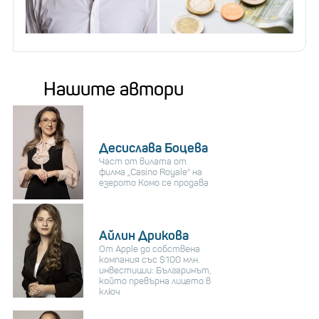
Нашите автори
Десислава Боцева
Част от вилата от
филма „Casino Royale“ на
езерото Комо се продава
Айлин Дрикова
От Apple до собствена
компания със $100 млн.
инвестиции: Българинът,
който превърна лицето в
ключ