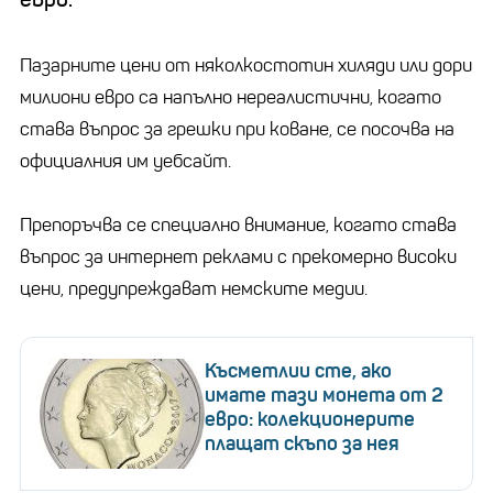
Пазарните цени от няколкостотин хиляди или дори
милиони евро са напълно нереалистични, когато
става въпрос за грешки при коване, се посочва на
официалния им уебсайт.
Препоръчва се специално внимание, когато става
въпрос за интернет реклами с прекомерно високи
цени, предупреждават немските медии.
Късметлии сте, ако
имате тази монета от 2
евро: колекционерите
плащат скъпо за нея