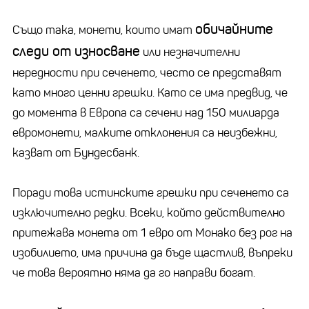
обичайните
Също така, монети, които имат
следи от износване
или незначителни
нередности при сеченето, често се представят
като много ценни грешки. Като се има предвид, че
до момента в Европа са сечени над 150 милиарда
евромонети, малките отклонения са неизбежни,
казват от Бундесбанк.
Поради това истинските грешки при сеченето са
изключително редки. Всеки, който действително
притежава монета от 1 евро от Монако без рог на
изобилието, има причина да бъде щастлив, въпреки
че това вероятно няма да го направи богат.