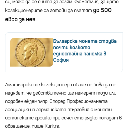
си, може да се счита за голям късметлия, защото
до 500
колекционерите са готови да платят
евро за нея.
Българска монета струва
почти колкото
едностайна панелка в
София
Аматьорските колекционери обаче не бива да се
надяват, че действително ще намерят този или
подобен екземпляр. Според Професионалната
асоциация на германската търговия с монети,
истинските грешки при сеченето рядко попадат в
обращение, пише Kurir.rs.