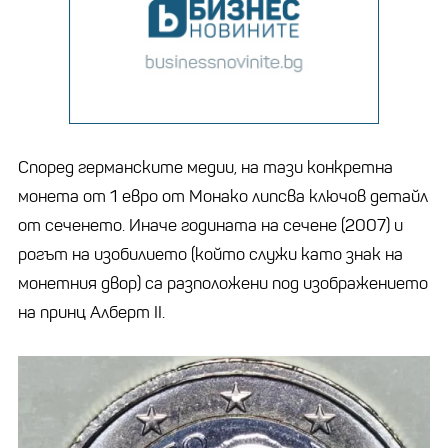
Според германските медии, на тази конкретна
монета от 1 евро от Монако липсва ключов детайл
от сеченето. Иначе годината на сечене (2007) и
рогът на изобилието (който служи като знак на
монетния двор) са разположени под изображението
на принц Алберт II.