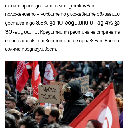
финансиране допълнително утежняват
положението – лихвите по държавните облигации
3,5% за 10-годишни и над 4% за
достигат до
30-годишни.
Кредитният рейтинг на страната
е под натиск, а инвеститорите проявяват все по-
голяма предпазливост.