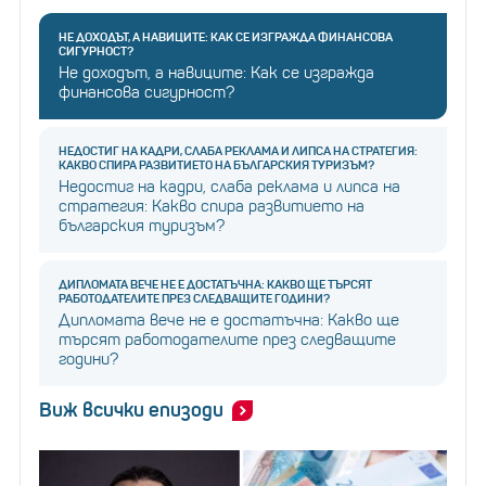
НЕ ДОХОДЪТ, А НАВИЦИТЕ: КАК СЕ ИЗГРАЖДА ФИНАНСОВА
СИГУРНОСТ?
Не доходът, а навиците: Как се изгражда
финансова сигурност?
НЕДОСТИГ НА КАДРИ, СЛАБА РЕКЛАМА И ЛИПСА НА СТРАТЕГИЯ:
КАКВО СПИРА РАЗВИТИЕТО НА БЪЛГАРСКИЯ ТУРИЗЪМ?
Недостиг на кадри, слаба реклама и липса на
стратегия: Какво спира развитието на
българския туризъм?
ДИПЛОМАТА ВЕЧЕ НЕ Е ДОСТАТЪЧНА: КАКВО ЩЕ ТЪРСЯТ
РАБОТОДАТЕЛИТЕ ПРЕЗ СЛЕДВАЩИТЕ ГОДИНИ?
Дипломата вече не е достатъчна: Какво ще
търсят работодателите през следващите
години?
Виж всички епизоди