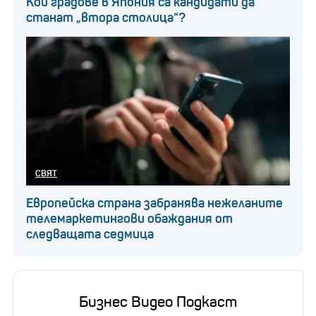
Кои градове в Япония са кандидати да
станат „втора столица“?
СВЯТ
Европейска страна забранява нежеланите
телемаркетингови обаждания от
следващата седмица
Бизнес Видео Подкаст