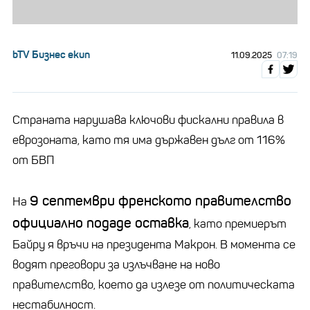
bTV Бизнес екип
11.09.2025
07:19
Страната нарушава ключови фискални правила в
еврозоната, като тя има държавен дълг от 116%
от БВП
9 септември френското правителство
На
официално подаде оставка
, като премиерът
Байру я връчи на президента Макрон. В момента се
водят преговори за излъчване на ново
правителство, което да излезе от политическата
нестабилност.