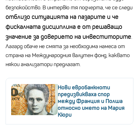
безпокойство. В интервю тя подчерта, че се следи
отблизо ситуацията на пазарите и че
фискалната дисциплина е от решаващо
значение за доверието на инвеститорите
.
Лагард обаче не смята за необходима намеса от
страна на Международния валутен фонд, каквато
някои анализатори предлагат.
Нови евробанкноти
предизвикваха спор
между Франция и Полша
относно името на Мария
Кюри