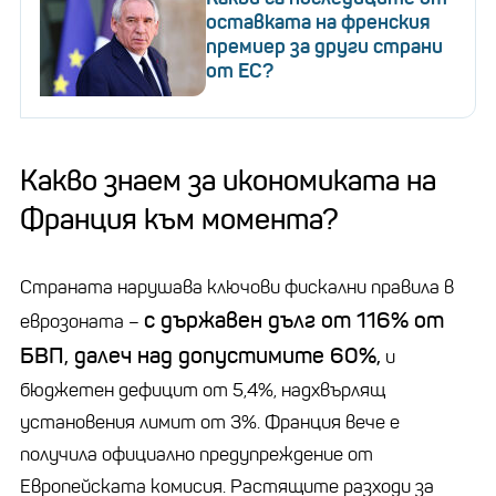
оставката на френския
премиер за други страни
от ЕС?
Какво знаем за икономиката на
Франция към момента?
Страната нарушава ключови фискални правила в
с държавен дълг от 116% от
еврозоната –
БВП, далеч над допустимите 60%,
и
бюджетен дефицит от 5,4%, надхвърлящ
установения лимит от 3%. Франция вече е
получила официално предупреждение от
Европейската комисия. Растящите разходи за