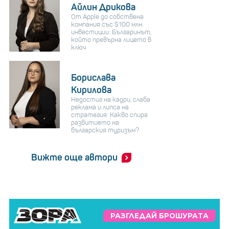
Айлин Дрикова
От Apple до собствена
компания със $100 млн.
инвестиции: Българинът,
който превърна лицето в
ключ
Борислава
Кирилова
Недостиг на кадри, слаба
реклама и липса на
стратегия: Какво спира
развитието на
българския туризъм?
Вижте още автори
РАЗГЛЕДАЙ БРОШУРАТА