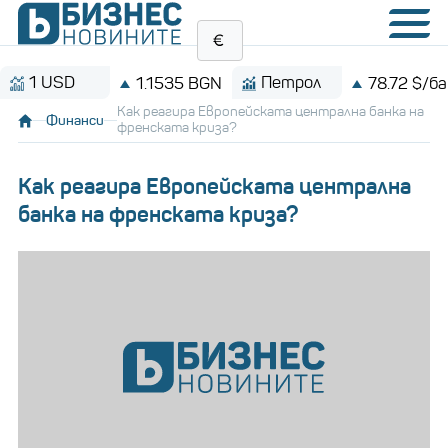
USD
Петрол
1.1535 BGN
78.72 $/барел
Как реагира Европейската централна банка на
Финанси
френската криза?
Как реагира Европейската централна
банка на френската криза?