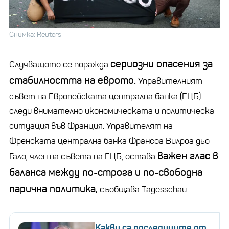
Снимка: Reuters
сериозни опасения за
Случващото се поражда
стабилността на еврото.
Управителният
съвет на Европейската централна банка (ЕЦБ)
следи внимателно икономическата и политическа
ситуация във Франция. Управителят на
Френската централна банка Франсоа Вилроа дьо
важен глас в
Гало, член на съвета на ЕЦБ, остава
баланса между по-строга и по-свободна
парична политика,
съобщава Тagesschau.
Какви са последиците от