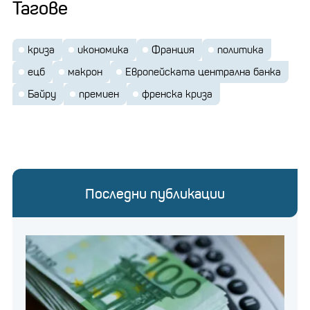
Тагове
криза
икономика
Франция
политика
ецб
макрон
Европейската централна банка
Байру
премиен
френска криза
Последни публикации