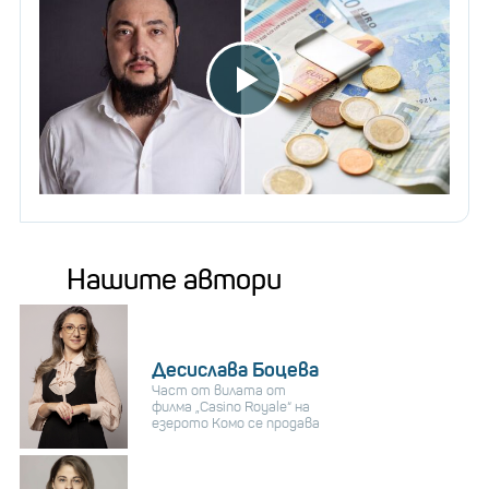
Нашите автори
Десислава Боцева
Част от вилата от
филма „Casino Royale“ на
езерото Комо се продава