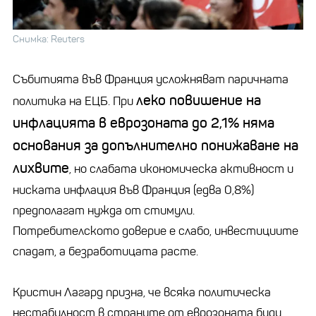
Снимка: Reuters
Събитията във Франция усложняват паричната
леко повишение на
политика на ЕЦБ. При
инфлацията в еврозоната до 2,1% няма
основания за допълнително понижаване на
лихвите
, но слабата икономическа активност и
ниската инфлация във Франция (едва 0,8%)
предполагат нужда от стимули.
Потребителското доверие е слабо, инвестициите
спадат, а безработицата расте.
Кристин Лагард призна, че всяка политическа
нестабилност в страните от еврозоната буди