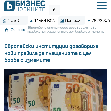
 USD
Петрол
1.1554 BGN
76.23 $/барел
Европейски институции договориха нови
Финанси
правила за плащанията с цел борба с измамите
Европейски институции договориха
нови правила за плащанията с цел
борба с измамите