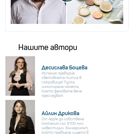
Нашите автори
Десислава Боцева
Испания превърна
световната титла в
съкровище! Пуска
лимитирана монета,
която феновете вече
преследват
Айлин Дрикова
От Apple до собствена
компания със $100 млн.
инвестиции: Българинът,
който превърна лицето в