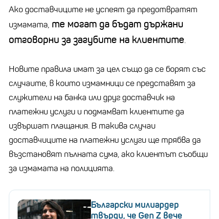
Ако доставчиците не успеят да предотвратят
те могат да бъдат държани
измамата,
отговорни за загубите на клиентите
.
Новите правила имат за цел също да се борят със
случаите, в които измамници се представят за
служители на банка или друг доставчик на
платежни услуги и подмамват клиентите да
извършат плащания. В такива случаи
доставчиците на платежни услуги ще трябва да
възстановят пълната сума, ако клиентът съобщи
за измамата на полицията.
Български милиардер
твърди, че Gen Z вече