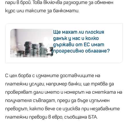
пари в брой. Това включва разходите за обменен
курс или таксите за банкомати.
Ще махат ли плоския
данък у нас и колко
държави от ЕС имат
прогресивно облагане?
С цел борба с измамите доставчиците на
платежни услуги, например банки, ще трябва да
проверяват дали името и номерът на сметката на
получателя съвпадат, преди да бъде изпълнен
преводът, както вече се изисква при незабавните
платежни преводи в евро, съобщама БТА.