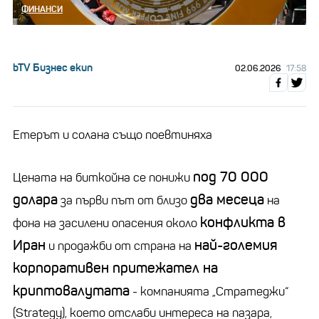
ФИНАНСИ
bTV Бизнес екип
02.06.2026
17:58
Етерът и солана също поевтиняха
под 70 000
Цената на биткойна се понижи
долара
два месеца
за първи път от близо
на
конфликта в
фона на засилени опасения около
Иран
най-големия
и продажби от страна на
корпоративен притежател на
криптовалутата
- компанията „Стратеджи“
(Strategy), което отслаби интереса на пазара,