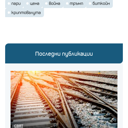
пари
цена
война
тръмп
биткойн
криптовалута
Последни публикации
СВЯТ