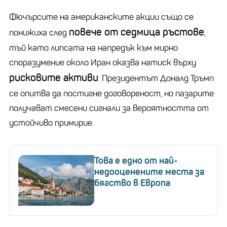
Фючърсите на американските акции също се
повече от седмица ръстове
понижиха след
,
тъй като липсата на напредък към мирно
споразумение около Иран оказва натиск върху
рисковите активи
. Президентът Доналд Тръмп
се опитва да постигне договореност, но пазарите
получават смесени сигнали за вероятността от
устойчиво примирие.
Това е едно от най-
недооценените места за
бягство в Европа