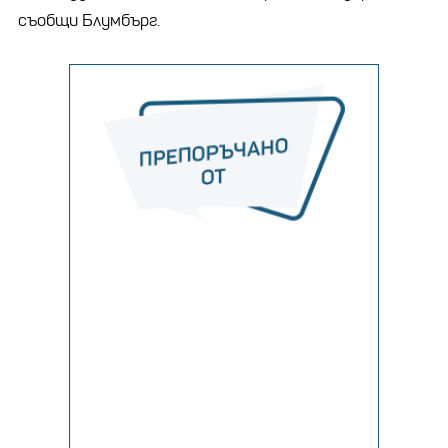
съобщи Блумбърг.