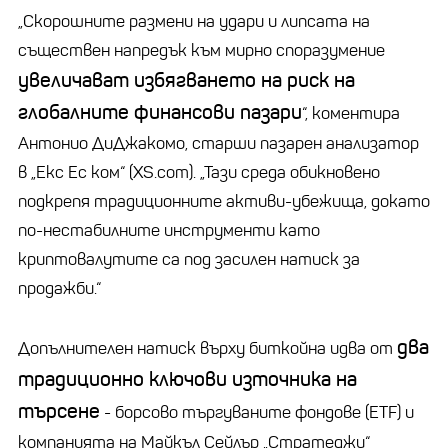
„Скорошните размени на удари и липсата на
съществен напредък към мирно споразумение
увеличават избягването на риск на
глобалните финансови пазари
“, коментира
Антонио ДиДжакомо, старши пазарен анализатор
в „Екс Ес ком“ (XS.com). „Тази среда обикновено
подкрепя традиционните активи-убежища, докато
по-нестабилните инструменти като
криптовалутите са под засилен натиск за
продажби.“
два
Допълнителен натиск върху биткойна идва от
традиционно ключови източника на
търсене
- борсово търгуваните фондове (ETF) и
компанията на Майкъл Сейлър „Стратеджи“