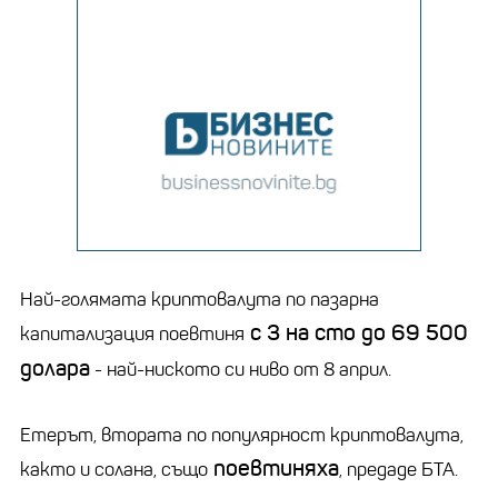
Най-голямата криптовалута по пазарна
с 3 на сто до 69 500
капитализация поевтиня
долара
- най-ниското си ниво от 8 април.
Етерът, втората по популярност криптовалута,
поевтиняха
както и солана, също
, предаде БТА.