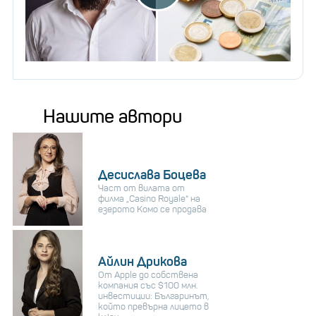
Нашите автори
Десислава Боцева
Част от вилата от
филма „Casino Royale“ на
езерото Комо се продава
Айлин Дрикова
От Apple до собствена
компания със $100 млн.
инвестиции: Българинът,
който превърна лицето в