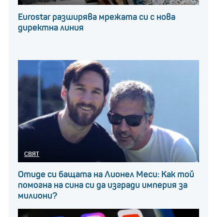
Eurostar разширява мрежата си с нова
директна линия
СВЯТ
Отиде си бащата на Лионел Меси: Как той
помогна на сина си да изгради империя за
милиони?