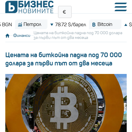
Петрол
Bitcoin
78.72 $/барел
$64,99
Цената на биткойна падна под 70 000 долара
Финанси
за първи път от два месеца
Цената на биткойна падна под 70 000
долара за първи път от два месеца