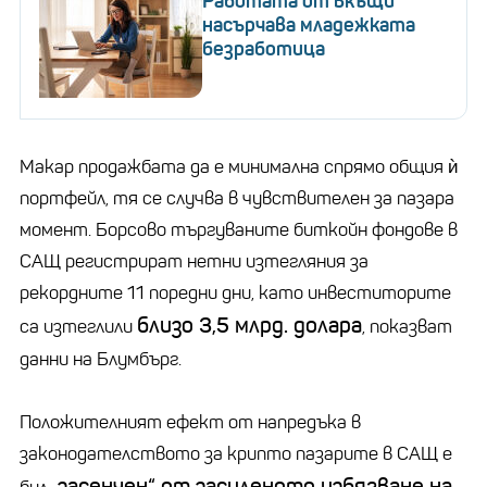
Работата от вкъщи
насърчава младежката
безработица
Макар продажбата да е минимална спрямо общия ѝ
портфейл, тя се случва в чувствителен за пазара
момент. Борсово търгуваните биткойн фондове в
САЩ регистрират нетни изтегляния за
рекордните 11 поредни дни, като инвеститорите
близо 3,5 млрд. долара
са изтеглили
, показват
данни на Блумбърг.
Положителният ефект от напредъка в
законодателството за крипто пазарите в САЩ е
засенчен“ от засиленото избягване на