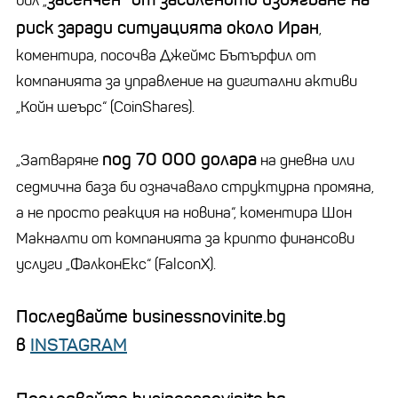
бил „
риск заради ситуацията около Иран
,
коментира, посочва Джеймс Бътърфил от
компанията за управление на дигитални активи
„Койн шеърс“ (CoinShares).
под 70 000 долара
„Затваряне
на дневна или
седмична база би означавало структурна промяна,
а не просто реакция на новина“, коментира Шон
Макналти от компанията за крипто финансови
услуги „ФалконЕкс“ (FalconX).
Последвайте businessnovinite.bg
в
INSTAGRAM