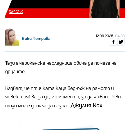
БЛЯСЪК
12.09.2025
04:30
Вики Петрова
Тази американска наследница обича да помага на
другите
Казват, че птичката каца веднъж на рамото и
човек трябва да уцели момента, за да я хване. Явно
Джулия Кох.
този миг е успяла да познае