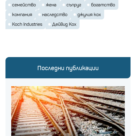
семейство
жена
съпруг
богатство
компания
наследство
джулия кох
Koch Industries
Дейвид Кох
Последни публикации