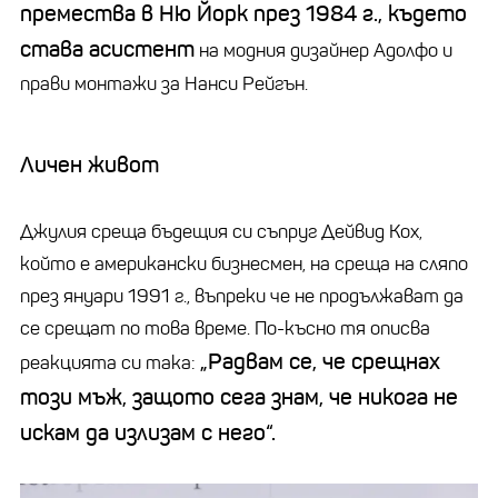
премества в Ню Йорк през 1984 г., където
става асистент
на модния дизайнер Адолфо и
прави монтажи за Нанси Рейгън.
Личен живот
Джулия среща бъдещия си съпруг Дейвид Кох,
който е американски бизнесмен, на среща на сляпо
през януари 1991 г., въпреки че не продължават да
се срещат по това време. По-късно тя описва
„Радвам се, че срещнах
реакцията си така:
този мъж, защото сега знам, че никога не
искам да излизам с него“.