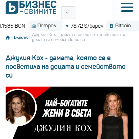
Петрол
Bitcoin
78.72 $/барел
$64,991
Джулия Кох - дамата, която се е посветила на
Блясък
децата и семейството си
Джулия Кох - дамата, която се е
посветила на децата и семейството
си