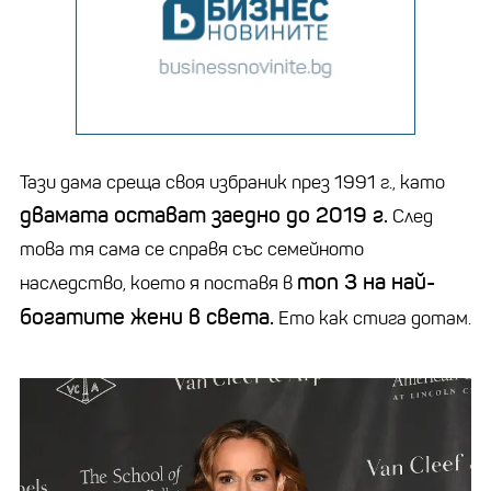
Тази дама среща своя избраник през 1991 г., като
двамата остават заедно до 2019 г.
След
това тя сама се справя със семейното
топ 3 на най-
наследство, което я поставя в
богатите жени в света.
Ето как стига дотам.