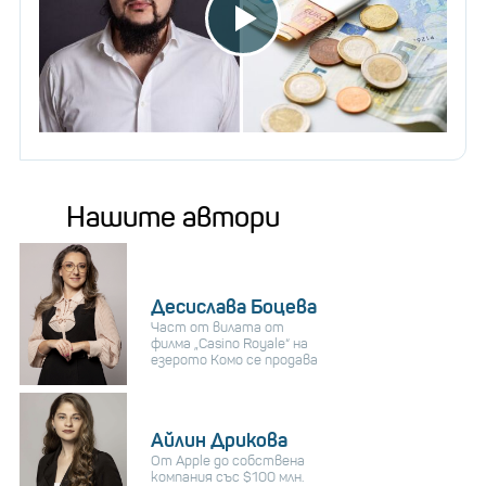
Нашите автори
Десислава Боцева
Част от вилата от
филма „Casino Royale“ на
езерото Комо се продава
Айлин Дрикова
От Apple до собствена
компания със $100 млн.