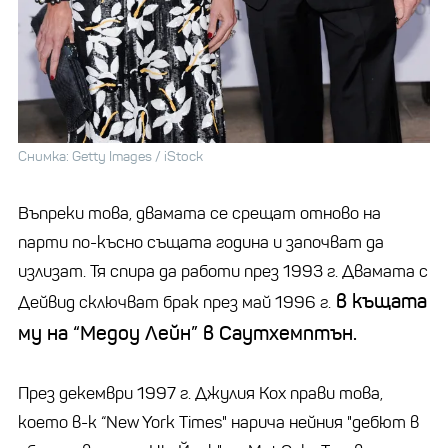
Снимка: Getty Images / iStock
Въпреки това, двамата се срещат отново на
парти по-късно същата година и започват да
излизат. Тя спира да работи през 1993 г. Двамата с
в къщата
Дейвид сключват брак през май 1996 г.
му на “Медоу Лейн” в Саутхемптън.
През декември 1997 г. Джулия Кох прави това,
което в-к “New York Times" нарича нейния "дебют в