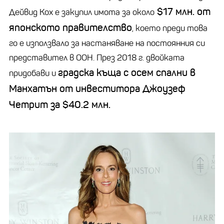
$17 млн. от
Дейвид Кох е закупил имота за около
японското правителство
, което преди това
го е използвало за настаняване на постоянния си
представител в ООН. През 2018 г. двойката
градска къща с осем спални в
придобави и
Манхатън от инвеститора Джоузеф
Четрит за $40.2 млн.