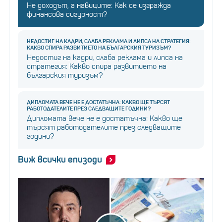
Не доходът, а навиците: Как се изгражда
финансова сигурност?
НЕДОСТИГ НА КАДРИ, СЛАБА РЕКЛАМА И ЛИПСА НА СТРАТЕГИЯ:
КАКВО СПИРА РАЗВИТИЕТО НА БЪЛГАРСКИЯ ТУРИЗЪМ?
Недостиг на кадри, слаба реклама и липса на
стратегия: Какво спира развитието на
българския туризъм?
ДИПЛОМАТА ВЕЧЕ НЕ Е ДОСТАТЪЧНА: КАКВО ЩЕ ТЪРСЯТ
РАБОТОДАТЕЛИТЕ ПРЕЗ СЛЕДВАЩИТЕ ГОДИНИ?
Дипломата вече не е достатъчна: Какво ще
търсят работодателите през следващите
години?
Виж всички епизоди