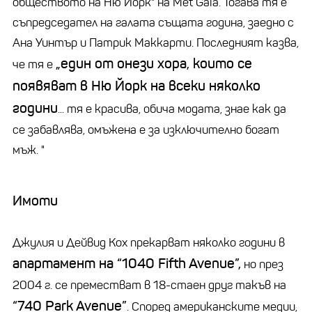
обществото на Ню Йорк" на Met Gala. Тогава тя е
съпредседател на галата същата година, заедно с
Ана Уинтър и Патрик Маккарти. Последният казва,
„един от онези хора, които се
че тя е
появяват в Ню Йорк на всеки няколко
години
... тя е красива, обича модата, знае как да
се забавлява, омъжена е за изключително богат
мъж. "
Имоти
Джулия и Дейвид Кох прекарват няколко години в
апартамент на “1040 Fifth Avenue”,
но през
2004 г. се преместват в 18-стаен друг такъв на
“740 Park Avenue”
. Според американските медии,