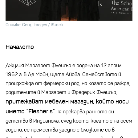
Снимка: Getty Images / iStock
Началото
Джулия Маргарет Флешър е родена на 12 април
1962 г. в Де Мойн, щата Айова. Семейството й
произхожда от фермерски род, но когато се ражда,
родителите й Маргарет и Фредерик Флешър,
притежават мебелен магазин, който носи
името “Flesher's”.
Тя прекарва ранното си
детство в Индианола, след което, когато е на осем
години, се премества заедно с близките си в