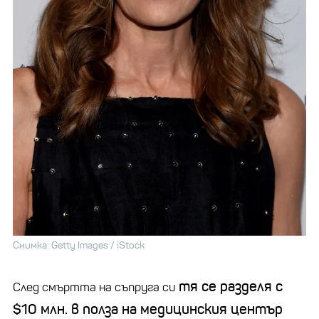
Снимка: Getty Images / iStock
тя се разделя с
След смъртта на съпруга си
$10 млн. в полза на медицинския център