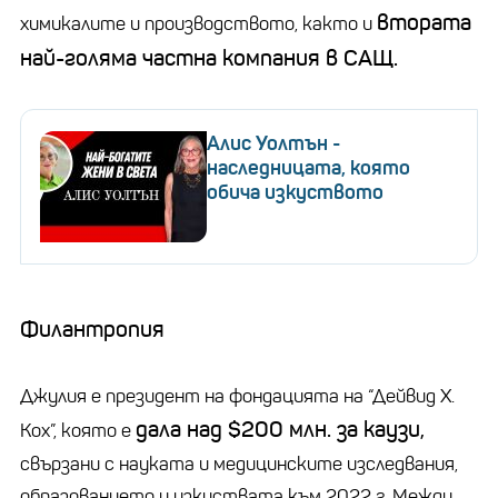
втората
химикалите и производството, както и
най-голяма частна компания в САЩ.
Алис Уолтън -
наследницата, която
обича изкуството
Филантропия
Джулия е президент на фондацията на “Дейвид Х.
дала над $200 млн. за каузи,
Кох”, която е
свързани с науката и медицинските изследвания,
образованието и изкуствата към 2022 г. Между