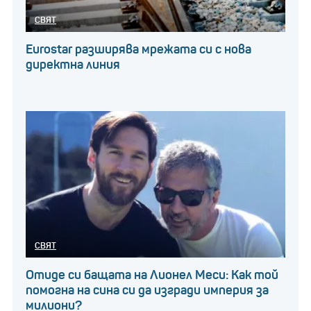
СВЯТ
Eurostar разширява мрежата си с нова
директна линия
СВЯТ
Отиде си бащата на Лионел Меси: Как той
помогна на сина си да изгради империя за
милиони?