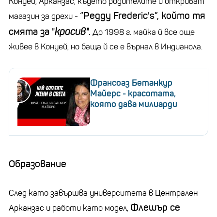
Конуей, Арканзас, където родителите й откриват
“Peggy Frederic's”, който тя
магазин за дрехи -
смята за "
красив"
.
До 1998 г. майка й все още
живее в Конуей, но баща й се е върнал в Индианола.
Франсоаз Бетанкур
Майерс - красотата,
която дава милиарди
Образование
След като завършва университета в Централен
Флешър се
Арканзас и работи като модел,