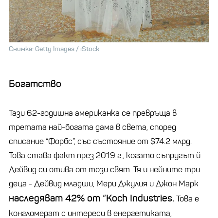
Снимка: Getty Images / iStock
Богатство
Тази 62-годишна американка се превръща в
третата най-богата дама в света, според
списание “Форбс”, със състояние от $74.2 млрд.
Това става факт през 2019 г., когато съпругът й
Дейвид си отива от този свят. Тя и нейните три
деца - Дейвид младши, Мери Джулия и Джон Марк
наследяват 42% от “Koch Industries.
Това е
конгломерат с интереси в енергетиката,