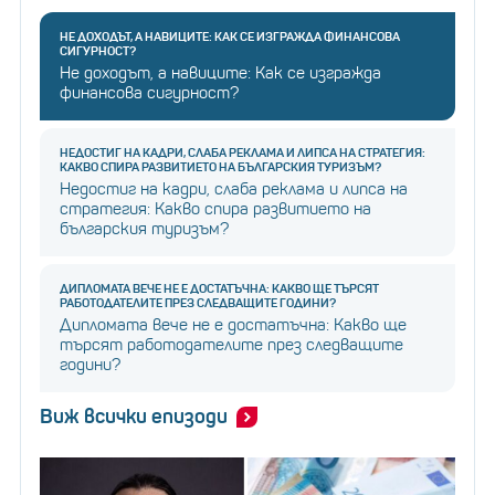
НЕ ДОХОДЪТ, А НАВИЦИТЕ: КАК СЕ ИЗГРАЖДА ФИНАНСОВА
СИГУРНОСТ?
Не доходът, а навиците: Как се изгражда
финансова сигурност?
НЕДОСТИГ НА КАДРИ, СЛАБА РЕКЛАМА И ЛИПСА НА СТРАТЕГИЯ:
КАКВО СПИРА РАЗВИТИЕТО НА БЪЛГАРСКИЯ ТУРИЗЪМ?
Недостиг на кадри, слаба реклама и липса на
стратегия: Какво спира развитието на
българския туризъм?
ДИПЛОМАТА ВЕЧЕ НЕ Е ДОСТАТЪЧНА: КАКВО ЩЕ ТЪРСЯТ
РАБОТОДАТЕЛИТЕ ПРЕЗ СЛЕДВАЩИТЕ ГОДИНИ?
Дипломата вече не е достатъчна: Какво ще
търсят работодателите през следващите
години?
Виж всички епизоди