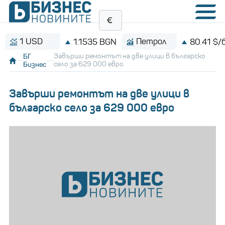
1 USD
Петрол
1.1535 BGN
80.41 $/барел
БГ
Завърши ремонтът на две улици в българско
Бизнес
село за 629 000 евро
Завърши ремонтът на две улици в
българско село за 629 000 евро