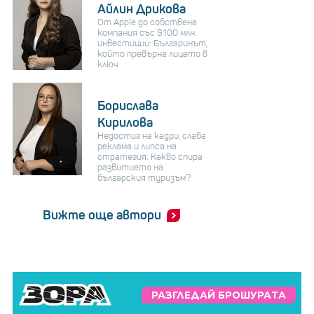
Айлин Дрикова
От Apple до собствена
компания със $100 млн.
инвестиции: Българинът,
който превърна лицето в
ключ
Борислава
Кирилова
Недостиг на кадри, слаба
реклама и липса на
стратегия: Какво спира
развитието на
българския туризъм?
Вижте още автори
РАЗГЛЕДАЙ БРОШУРАТА