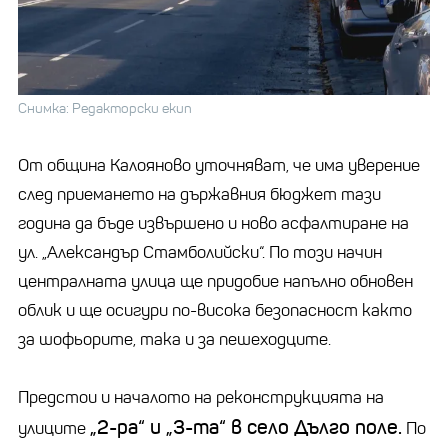
Снимка: Редакторски екип
От община Калояново уточняват, че има уверение
след приемането на държавния бюджет тази
година да бъде извършено и ново асфалтиране на
ул. „Александър Стамболийски“. По този начин
централната улица ще придобие напълно обновен
облик и ще осигури по-висока безопасност както
за шофьорите, така и за пешеходците.
Предстои и началото на реконструкцията на
„2-ра“ и „3-та“ в село Дълго поле.
улиците
По