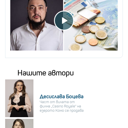
Нашите автори
Десислава Боцева
Част от вилата от
филма „Casino Royale“ на
езерото Комо се продава