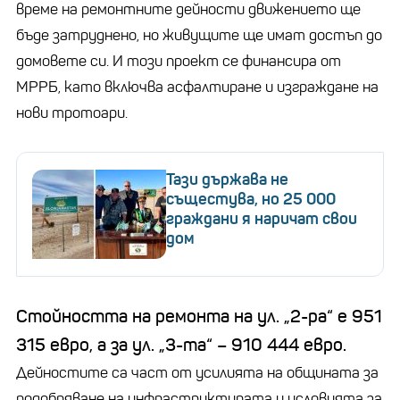
време на ремонтните дейности движението ще
бъде затруднено, но живущите ще имат достъп до
домовете си. И този проект се финансира от
МРРБ, като включва асфалтиране и изграждане на
нови тротоари.
Тази държава не
същестува, но 25 000
граждани я наричат свои
дом
Стойността на ремонта на ул. „2-ра“ е 951
315 евро, а за ул. „3-та“ – 910 444 евро.
Дейностите са част от усилията на общината за
подобряване на инфраструктурата и условията за