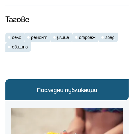
Тагове
село
ремонт
улица
строеж
град
община
Последни публикации