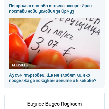
Петролът отново тръгна нагоре: Иран
постави нови условия за Ормуз
БГ БИЗНЕС
Аз съм търговец. Ще ме глобят ли, ако
продължа да показвам цените и в левове?
Бизнес Видео Подкаст