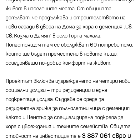
живот в населените места. От общината
допълват, че продължава и строителството на
нови сгради в двора на Дома за хора с деменция „Св.
Св. Козма и Дамян“ в село Горна махала.
Понастоящем там се обслужват 60 потребители,
които ще бъдат преместени в новите къщи,
осигуряващи по-добър комфорт на живот.
Проектът включва изграждането на четири нови
социални услуги – три резиденции и една
подкрепяща услуга. Създава се среда за
резидентна грижа за пълнолетни лица с деменция,
както и Център за специализирана подкрепа за
хора с увреждания и техните семейства. Общата
3 887 061 евро и
стойност на инвестицията е