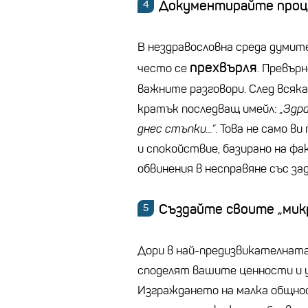
Документирайте проц
В нездравословна среда думит
прехвърля
често се
. Превър
важните разговори. След всяк
кратък последващ имейл:
„Здр
днес стъпки...“
. Това не само в
и спокойствие, базирано на фа
обвинения в несправяне със за
Създайте своите „микр
Дори в най-предизвикателната
споделят вашите ценности и у
Изграждането на малка общно