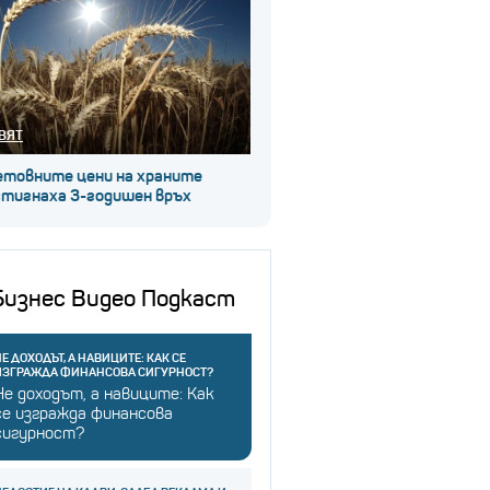
ВЯТ
етовните цени на храните
стигнаха 3-годишен връх
Бизнес Видео Подкаст
Е ДОХОДЪТ, А НАВИЦИТЕ: КАК СЕ
ИЗГРАЖДА ФИНАНСОВА СИГУРНОСТ?
Не доходът, а навиците: Как
се изгражда финансова
сигурност?