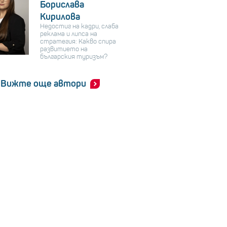
Борислава
Кирилова
Недостиг на кадри, слаба
реклама и липса на
стратегия: Какво спира
развитието на
българския туризъм?
Вижте още автори