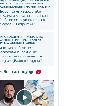
НЕДОСТИГ НА КАДРИ, СЛАБА РЕКЛАМА И
ЛИПСА НА СТРАТЕГИЯ: КАКВО СПИРА
РАЗВИТИЕТО НА БЪЛГАРСКИЯ ТУРИЗЪМ?
Недостиг на кадри, слаба
реклама и липса на стратегия:
Какво спира развитието на
българския туризъм?
ДИПЛОМАТА ВЕЧЕ НЕ Е ДОСТАТЪЧНА:
КАКВО ЩЕ ТЪРСЯТ РАБОТОДАТЕЛИТЕ
ПРЕЗ СЛЕДВАЩИТЕ ГОДИНИ?
Дипломата вече не е
достатъчна: Какво ще
търсят работодателите
през следващите години?
ж всички епизоди