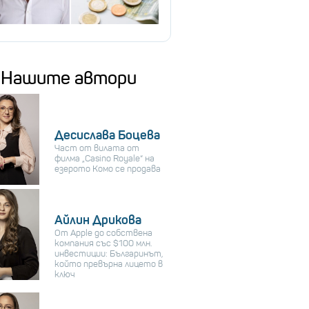
Нашите автори
Десислава Боцева
Част от вилата от
филма „Casino Royale“ на
езерото Комо се продава
Айлин Дрикова
От Apple до собствена
компания със $100 млн.
инвестиции: Българинът,
който превърна лицето в
ключ