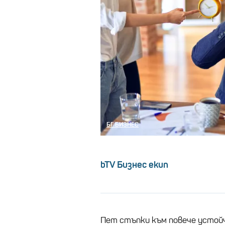
БГ БИЗНЕС
bTV Бизнес екип
Пет стъпки към повече устой