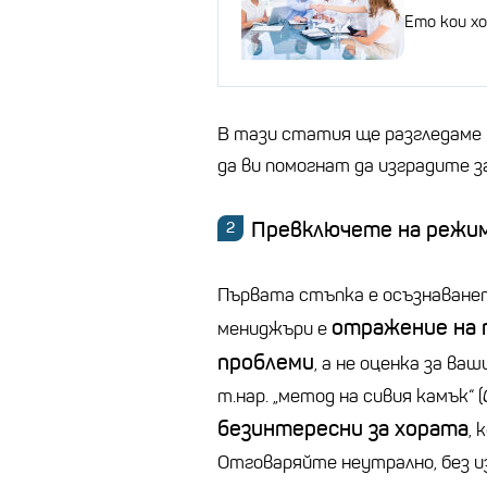
Ето кои х
В тази статия ще разгледаме 
да ви помогнат да изградите
Превключете на режим
Първата стъпка е осъзнаванет
отражение на 
мениджъри е
проблеми
, а не оценка за в
т.нар. „метод на сивия камък“ (
безинтересни за хората
,
Отговаряйте неутрално, без и