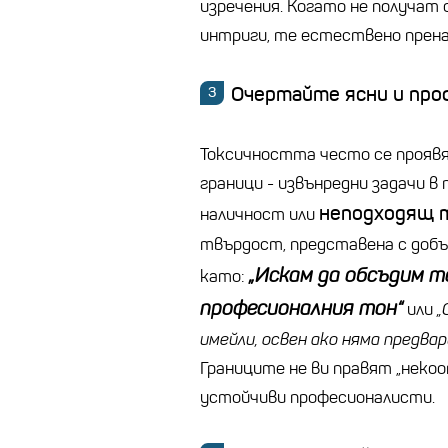
изречения. Когато не получат 
интриги, те естествено прена
Очертайте ясни и про
Токсичността често се проявя
граници - извънредни задачи в
неподходящ 
наличност или
твърдост, представена с добъ
„Искам да обсъдим то
като:
професионалния тон“
или
„
имейли, освен ако няма предв
Границите не ви правят „некоо
устойчиви професионалисти.