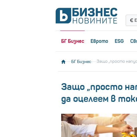
Е
БГ Бизнес
Еврото
ESG
Св
БГ Бизнес
Защо „просто напусн
Защо „просто нап
да оцелеем в ток