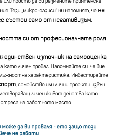
те или просто да си размените приятелска
не
ие. Тези „микро-оазиси“ ни напомнят, че
 се състои само от негативизъм.
ността си от професионалната роля
единствен източник на самооценка
 в
,
а като личен провал. Напомняйте си, че вие
длъжностна характеристика. Инвестирайте
спорт
, семейство или лични проекти извън
овлетворяващ личен живот действа като
стреса на работното място.
 може да ви проваля - ето защо този
вече не работи