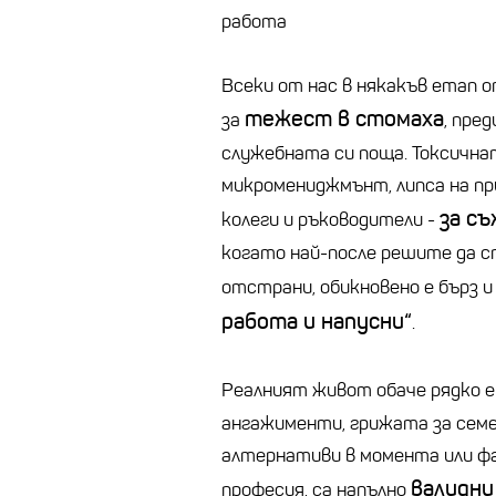
работа
Всеки от нас в някакъв етап о
тежест в стомаха
за
, пре
служебната си поща. Токсична
микромениджмънт, липса на пр
за съ
колеги и ръководители -
когато най-после решите да с
отстрани, обикновено е бърз 
работа и напусни“
.
Реалният живот обаче рядко 
ангажименти, грижата за сем
алтернативи в момента или ф
валидни
професия, са напълно