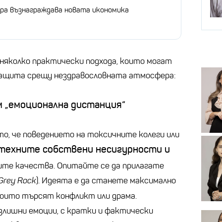
ора възнаграждава новата икономика
няколко практически подхода, които могат
 защита срещу нездравословната атмосфера:
 „емоционална дистанция“
о, че поведението на токсичните колеги или
техните собствени несигурности и
ашите качества. Опитайте се да прилагате
Grey Rock
). Идеята е да станете максимално
 които търсят конфликт или драма.
злишни емоции, с кратки и фактически