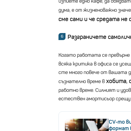
изпиете едно кафе, да обядва
дума, е от жизненоважно значен
сме сами и че средата не
Разграничете самолич
Когато работата се превърне
всяка критика в офиса се усещ
сте много повече от вашата 
хобита, 
съзнателно време в
работно време. Силният и уд
естествен амортисьор срещу 
CV-то ви
формат 