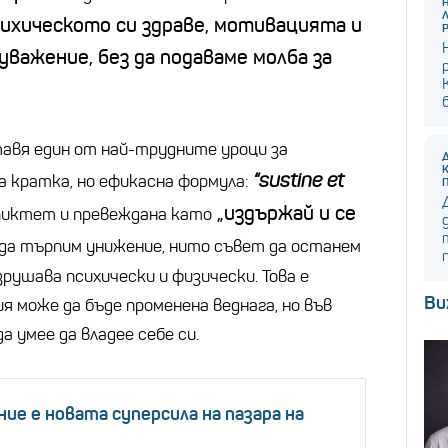
сихическото си здраве, мотивацията и
важение, без да подаваме молба за
авя един от най-трудните уроци за
“sustine et
 кратка, но ефикасна формула:
„издържай и се
пиктет и превеждана като
ив да търпим унижение, нито съвет да останем
зрушава психически и физически. Това е
Ви
ия може да бъде променена веднага, но във
а умее да владее себе си.
ние е новата суперсила на пазара на