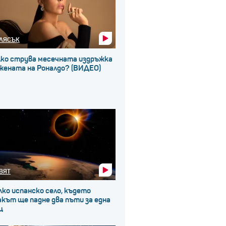
ЛЯСЪК
лко струва месечната издръжка
 жената на Роналдо? (ВИДЕО)
ВЯТ
ко испанско село, където
кът ще падне два пъти за една
щ