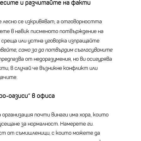
есите и разчитайте на факти
е лесно се изкривяват, а отговорността
нете в навик писменото потвърждение на
а среща или устна уговорка изпращайте
авейте, само за да потвърдим съгласуваните
и предпазва от недоразумения, но ви осигурява
кти, в случай че възникне конфликт или
дачите.
о-оазиси“ в офиса
 организация почти винаги има хора, които
сещане за нормалност. Намерете ги.
ст от съмишленици, с които можете да