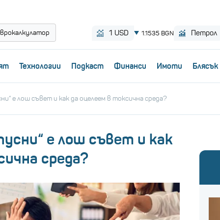
врокалкулатор
ят
Технологии
Пoдкаст
Финанси
Имоти
Блясък
и“ е лош съвет и как да оцелеем в токсична среда?
усни“ е лош съвет и как
сична среда?