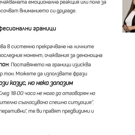
очакваната емоционална реакция или поле за
сочват вниманието си другаде.
фесионални граници
ва в системно прекрачване на личните
 последния момент, очаквания за денонощна
тон
. Поставянето на граници изисква
р тон. Можете да използвате фрази
зи казус, но нека запазим
След 18:00 часа не мога да отговарям на
арително съгласувана спешна ситуация“
.
перативни“, те ви правят предвидими и