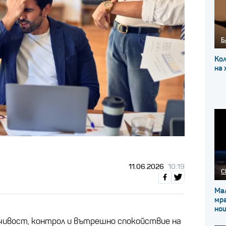
Б
Ко
на
11.06.2026
10:19
С
Мал
мра
но
чивост, контрол и вътрешно спокойствие на