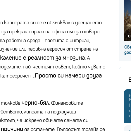
т кариерата си се е сблъсквал с усещането
ди да прекрачи прага на офиса или да отвори
С
та работна среда - пропита с интриги,
Св
изнание или пасивна агресия от страна на
до
жаление е реалност за мнозина
. А
поделите, най-честият съвет, който чувате
„Просто си намери друга
и категоричен:
Н
черно-бял
е толкова
. Финансовите
ейството, липсата на подходящи
актът, че искрено обичате самата си
 причини
да останете. Въпросът тогава се