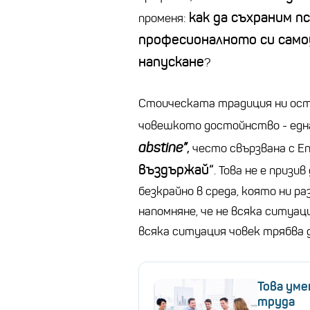
как да съхраним п
променя:
професионалното си самоу
напускане
?
Стоическата традиция ни ост
човешкото достойнство - една
abstine”
,
често свързвана с Е
въздържай“
. Това не е приз
безкрайно в среда, която ни ра
напомняне, че не всяка ситуац
всяка ситуация човек трябва д
Това уме
труда