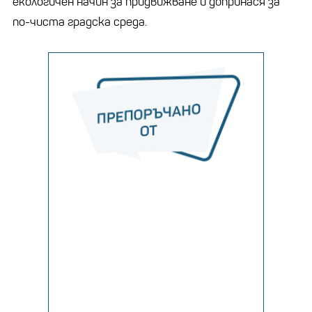
екологичен начин за придвижване и допринася за
по-чиста градска среда.