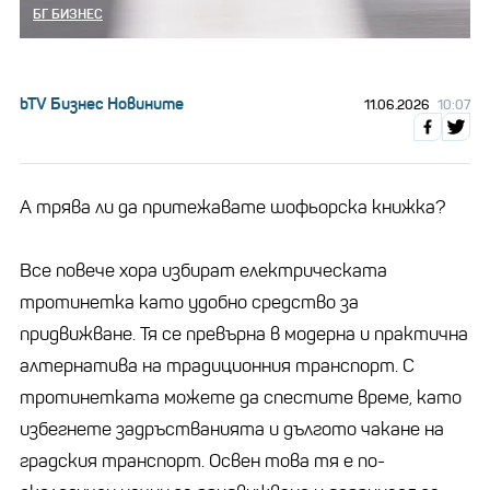
БГ БИЗНЕС
bTV Бизнес Новините
11.06.2026
10:07
А трява ли да притежавате шофьорска книжка?
Все повече хора избират електрическата
тротинетка като удобно средство за
придвижване. Тя се превърна в модерна и практична
алтернатива на традиционния транспорт. С
тротинетката можете да спестите време, като
избегнете задръстванията и дългото чакане на
градския транспорт. Освен това тя е по-