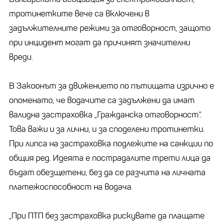
тротинетките вече са включени в
задължителните режими за отговорност, защото
при инцидент могат да причинят значителни
вреди.
В Закоонът за движението по пътищата изрично е
опоменато, че водачите са задължени да имат
валидна застраховка „Гражданска отговорност“.
Това важи и за лични, и за споделени тротинетки.
При липса на застраховка подлежите на санкции по
общия ред. Идеята е пострадалите трети лица да
бъдат обезщетени, без да се разчита на личната
платежоспособност на водача.
„При ПТП без застраховка рискувате да плащате