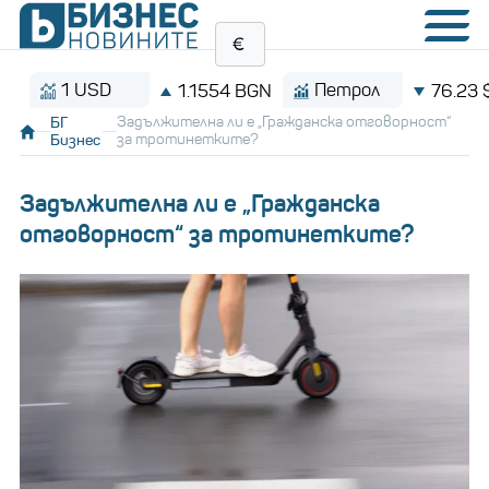
1 USD
Петрол
1.1554 BGN
76.23 $/бар
БГ
Задължителна ли е „Гражданска отговорност“
Бизнес
за тротинетките?
Задължителна ли е „Гражданска
отговорност“ за тротинетките?