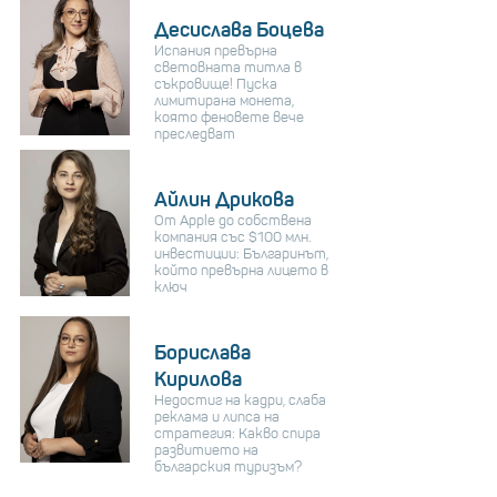
Десислава Боцева
Испания превърна
световната титла в
съкровище! Пуска
лимитирана монета,
която феновете вече
преследват
Айлин Дрикова
От Apple до собствена
компания със $100 млн.
инвестиции: Българинът,
който превърна лицето в
ключ
Борислава
Кирилова
Недостиг на кадри, слаба
реклама и липса на
стратегия: Какво спира
развитието на
българския туризъм?