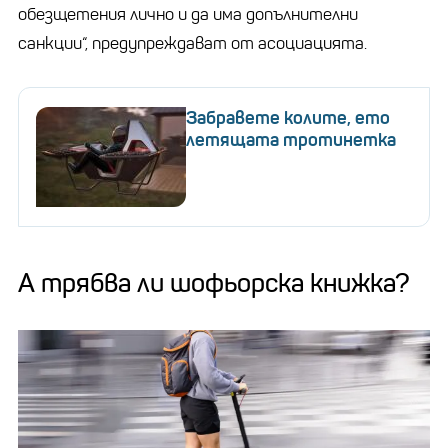
обезщетения лично и да има допълнителни
санкции“, предупреждават от асоциацията.
Забравете колите, ето
летящата тротинетка
А трябва ли шофьорска книжка?