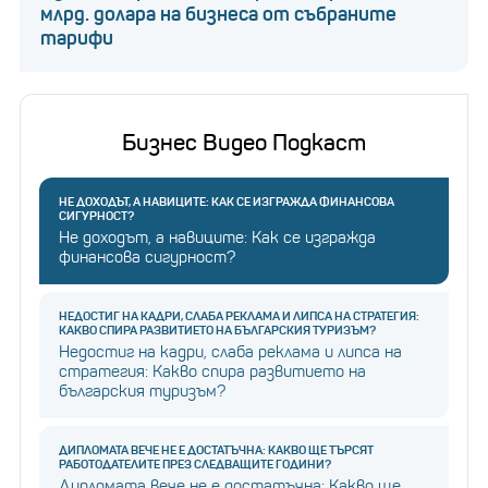
млрд. долара на бизнеса от събраните
тарифи
Бизнес Видео Подкаст
НЕ ДОХОДЪТ, А НАВИЦИТЕ: КАК СЕ ИЗГРАЖДА ФИНАНСОВА
СИГУРНОСТ?
Не доходът, а навиците: Как се изгражда
финансова сигурност?
НЕДОСТИГ НА КАДРИ, СЛАБА РЕКЛАМА И ЛИПСА НА СТРАТЕГИЯ:
КАКВО СПИРА РАЗВИТИЕТО НА БЪЛГАРСКИЯ ТУРИЗЪМ?
Недостиг на кадри, слаба реклама и липса на
стратегия: Какво спира развитието на
българския туризъм?
ДИПЛОМАТА ВЕЧЕ НЕ Е ДОСТАТЪЧНА: КАКВО ЩЕ ТЪРСЯТ
РАБОТОДАТЕЛИТЕ ПРЕЗ СЛЕДВАЩИТЕ ГОДИНИ?
Дипломата вече не е достатъчна: Какво ще