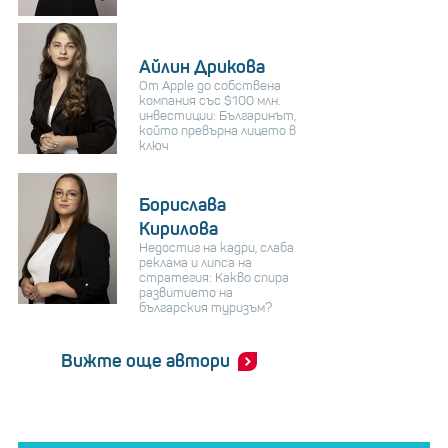
Айлин Дрикова
От Apple до собствена
компания със $100 млн.
инвестиции: Българинът,
който превърна лицето в
ключ
Борислава
Кирилова
Недостиг на кадри, слаба
реклама и липса на
стратегия: Какво спира
развитието на
българския туризъм?
Вижте още автори