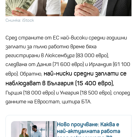
Снимка: iStock
Сред страните от ЕС най-високи средни годишни
заплати за пълно работно време бяха
регистрирани в Люксембург (83 000 евро),
следвана от Дания (71 600 евро) и Ирландия (61 100
най-ниски средни заплати се
евро). Обратно,
наблюдават в България (15 400 евро),
Гърция (18 000 евро) и Унгария (18 500 евро), според
данните на Евростат, цитира БТА.
Ново проучване: Каква е
най-актуалната работа