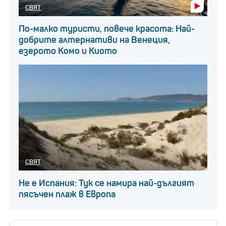
СВЯТ
По-малко туристи, повече красота: Най-
добрите алтернативи на Венеция,
езерото Комо и Киото
СВЯТ
Не е Испания: Тук се намира най-дългият
пясъчен плаж в Европа