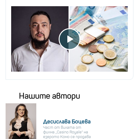
Нашите автори
Десислава Боцева
Част от вилата от
филма „Casino Royale“ на
езерото Комо се продава