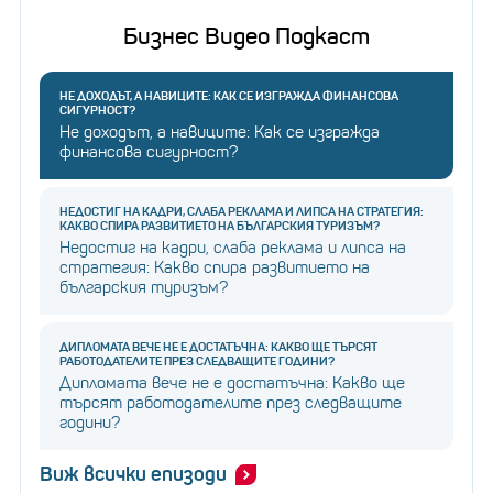
Бизнес Видео Подкаст
НЕ ДОХОДЪТ, А НАВИЦИТЕ: КАК СЕ ИЗГРАЖДА ФИНАНСОВА
СИГУРНОСТ?
Не доходът, а навиците: Как се изгражда
финансова сигурност?
НЕДОСТИГ НА КАДРИ, СЛАБА РЕКЛАМА И ЛИПСА НА СТРАТЕГИЯ:
КАКВО СПИРА РАЗВИТИЕТО НА БЪЛГАРСКИЯ ТУРИЗЪМ?
Недостиг на кадри, слаба реклама и липса на
стратегия: Какво спира развитието на
българския туризъм?
ДИПЛОМАТА ВЕЧЕ НЕ Е ДОСТАТЪЧНА: КАКВО ЩЕ ТЪРСЯТ
РАБОТОДАТЕЛИТЕ ПРЕЗ СЛЕДВАЩИТЕ ГОДИНИ?
Дипломата вече не е достатъчна: Какво ще
търсят работодателите през следващите
години?
Виж всички епизоди