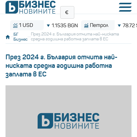
1 USD
Петрол
1.1535 BGN
78.72 $/бар
БГ
През 2024 г. България отчита най-ниската
Бизнес
средна годишна работна заплата в ЕС
През 2024 г. България отчита най-
ниската средна годишна работна
заплата в ЕС