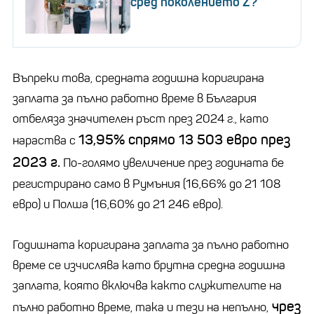
сред поколението Z?
Въпреки това, средната годишна коригирана
заплата за пълно работно време в България
отбеляза значителен ръст през 2024 г., като
13,95% спрямо 13 503 евро през
нараства с
2023 г.
По-голямо увеличение през годината бе
регистрирано само в Румъния (16,66% до 21 108
евро) и Полша (16,60% до 21 246 евро).
Годишната коригирана заплата за пълно работно
време се изчислява като брутна средна годишна
заплата, която включва както служителите на
чрез
пълно работно време, така и тези на непълно,