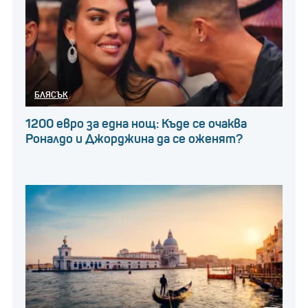
БЛЯСЪК
1200 евро за една нощ: Къде се очаква
Роналдо и Джорджина да се оженят?