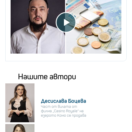
Нашите автори
Десислава Боцева
Част от вилата от
филма „Casino Royale“ на
езерото Комо се продава