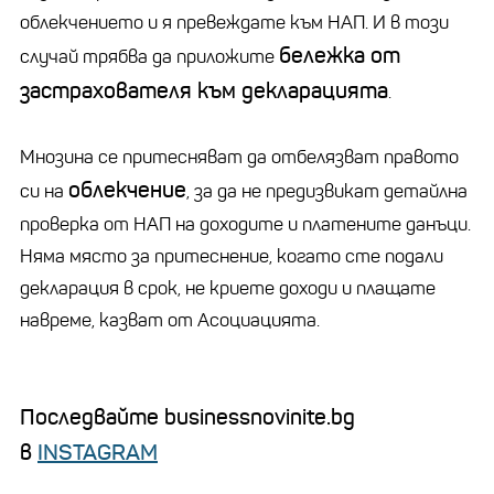
облекчението и я превеждате към НАП. И в този
бележка от
случай трябва да приложите
застрахователя към декларацията
.
Мнозина се притесняват да отбелязват правото
облекчение
си на
, за да не предизвикат детайлна
проверка от НАП на доходите и платените данъци.
Няма място за притеснение, когато сте подали
декларация в срок, не криете доходи и плащате
навреме, казват от Асоциацията.
Последвайте businessnovinite.bg
в
INSTAGRAM