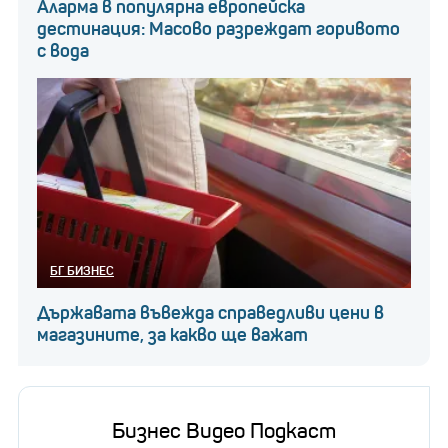
Аларма в популярна европейска
дестинация: Масово разреждат горивото
с вода
БГ БИЗНЕС
Държавата въвежда справедливи цени в
магазините, за какво ще важат
Бизнес Видео Подкаст