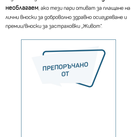
необлагаем
, ако тези пари отиват за плащане на
лични вноски за доброволно здравно осигуряване и
премии/вноски за застраховки „Живот”.