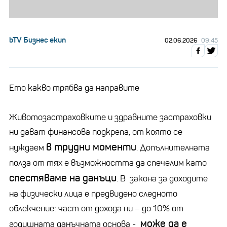
bTV Бизнес екип
02.06.2026
09:45
Ето какво трябва да направите
Животозастраховките и здравните застраховки
ни дават финансова подкрепа, от която се
в трудни моменти
нуждаем
. Допълнителната
полза от тях е възможността да спечелим като
спестяваме на данъци
. В закона за доходите
на физически лица е предвидено следното
облекчение: част от дохода ни – до 10% от
може да е
годишната данъчната основа -