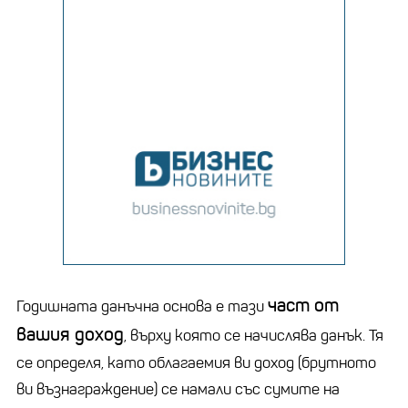
част от
Годишната данъчна основа е тази
вашия доход
, върху която се начислява данък. Тя
се определя, като облагаемия ви доход (брутното
ви възнаграждение) се намали със сумите на