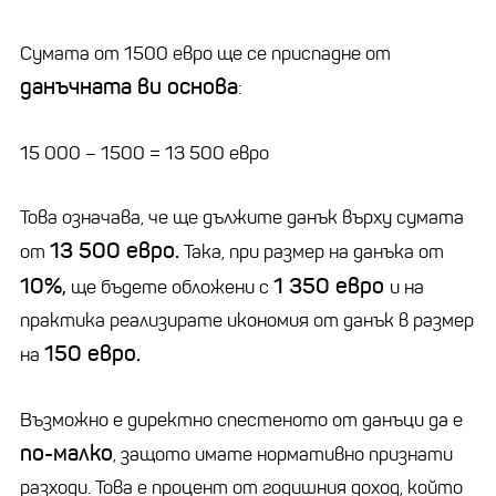
Сумата от 1500 евро ще се приспадне от
данъчната ви основа
:
15 000 – 1500 = 13 500 евро
Това означава, че ще дължите данък върху сумата
13 500 евро.
от
Така, при размер на данъка от
10%,
1 350 евро
ще бъдете обложени с
и на
практика реализирате икономия от данък в размер
150 евро.
на
Възможно е директно спестеното от данъци да е
по-малко
, защото имате нормативно признати
разходи. Това е процент от годишния доход, който