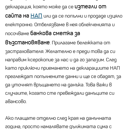
изтегли от
декларация, която може да се
сайта на
НАП
или да се попълни и продаде изцяло
електронно. Отбелязваме в нея облекченията и
банкова сметка за
посочваме
възстановяване
. Прилагаме бележката от
застрахователя. Желателно е преди това да си
направим ксерокопие за нас и да го запазим. След
като приключи приемането на декларациите НАП
преглеждат попълнените данни и ще се обадят, за
да уточнят връщането на данъка. Това важи в
случаите, когато сте превеждали данъците си
авансово.
Ако плащате отделно след края на данъчната
година, просто намалявате дължимата сума с