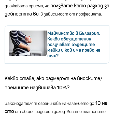
ползвате като разход за
държавата приема, че
дейността ви
, в зависимост от професията.
Майчинство в България:
Какви обезщетения
получават бъдещите
майки и кой има право на
тях?
Какво става, ако размерът на вноските/
премиите надвишава 10%?
10 на
Законодателят ограничава намалението до
сто
от общия годишен доход. Когато платените