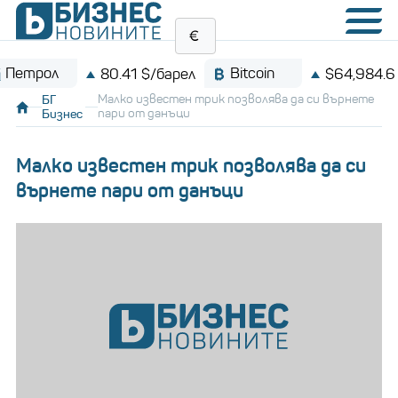
ол
Bitcoin
80.41 $/барел
$64,984.6
БГ
Малко известен трик позволява да си върнете
Бизнес
пари от данъци
Малко известен трик позволява да си
върнете пари от данъци