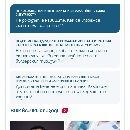
НЕ ДОХОДЪТ, А НАВИЦИТЕ: КАК СЕ ИЗГРАЖДА ФИНАНСОВА
СИГУРНОСТ?
Не доходът, а навиците: Как се изгражда
финансова сигурност?
НЕДОСТИГ НА КАДРИ, СЛАБА РЕКЛАМА И ЛИПСА НА СТРАТЕГИЯ:
КАКВО СПИРА РАЗВИТИЕТО НА БЪЛГАРСКИЯ ТУРИЗЪМ?
Недостиг на кадри, слаба реклама и липса на
стратегия: Какво спира развитието на
българския туризъм?
ДИПЛОМАТА ВЕЧЕ НЕ Е ДОСТАТЪЧНА: КАКВО ЩЕ ТЪРСЯТ
РАБОТОДАТЕЛИТЕ ПРЕЗ СЛЕДВАЩИТЕ ГОДИНИ?
Дипломата вече не е достатъчна: Какво ще
търсят работодателите през следващите
години?
Виж всички епизоди