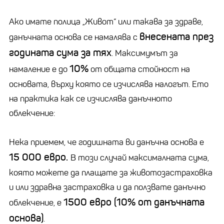
Ако имате полица „Живот“ или такава за здраве,
внесената през
данъчната основа се намалява с
годината сума за тях
. Максимумът за
10%
намаление е до
от общата стойност на
основата, върху която се изчислява налогът. Ето
на практика как се изчислява данъчното
облекчение:
Нека приемем, че годишната ви данъчна основа е
15 000 евро.
В този случай максималната сума,
която можете да плащате за животозастраховка
и или здравна застраховка и да ползвате данъчно
1500 евро (10% от данъчната
облекчение, е
основа)
.