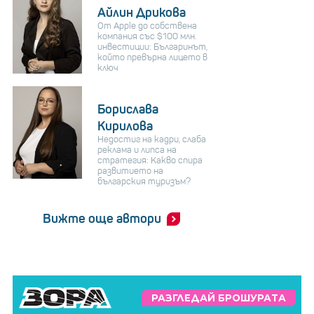
Айлин Дрикова
От Apple до собствена
компания със $100 млн.
инвестиции: Българинът,
който превърна лицето в
ключ
Борислава
Кирилова
Недостиг на кадри, слаба
реклама и липса на
стратегия: Какво спира
развитието на
българския туризъм?
Вижте още автори
РАЗГЛЕДАЙ БРОШУРАТА