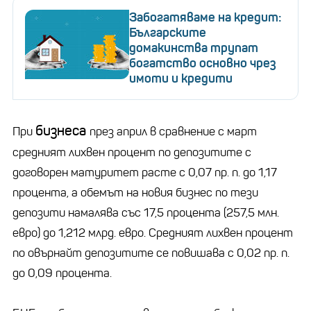
Забогатяваме на кредит:
Българските
домакинства трупат
богатство основно чрез
имоти и кредити
бизнеса
При
през април в сравнение с март
средният лихвен процент по депозитите с
договорен матуритет расте с 0,07 пр. п. до 1,17
процента, а обемът на новия бизнес по тези
депозити намалява със 17,5 процента (257,5 млн.
евро) до 1,212 млрд. евро. Средният лихвен процент
по овърнайт депозитите се повишава с 0,02 пр. п.
до 0,09 процента.