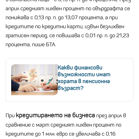
април средният лихвен процент по овърдрафта се
понижава с 0,13 пр. п. до 13,07 процента, а при
кредитите по кредитни карти, извън безлихвен
гратисен период, се повишава с 0,01 пр. п. до 21,23
процента, пише БТА.
Какви финансови
възможности имат
хората в пенсионна
възраст?
кредитирането на бизнеса
При
през април в
сравнение с март средният лихвен процент по
кредитите до 1 млн. евро се увеличава с 0,16