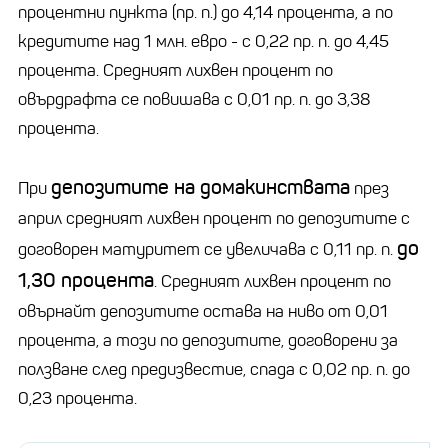
процентни пункта (пр. п.) до 4,14 процента, а по
кредитите над 1 млн. евро - с 0,22 пр. п. до 4,45
процента. Средният лихвен процент по
овърдрафта се повишава с 0,01 пр. п. до 3,38
процента.
депозитите на домакинствата
При
през
април средният лихвен процент по депозитите с
до
договорен матуритет се увеличава с 0,11 пр. п.
1,30 процента
. Средният лихвен процент по
овърнайт депозитите остава на ниво от 0,01
процента, а този по депозитите, договорени за
ползване след предизвестие, спада с 0,02 пр. п. до
0,23 процента.