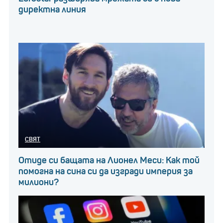
директна линия
СВЯТ
Отиде си бащата на Лионел Меси: Как той
помогна на сина си да изгради империя за
милиони?