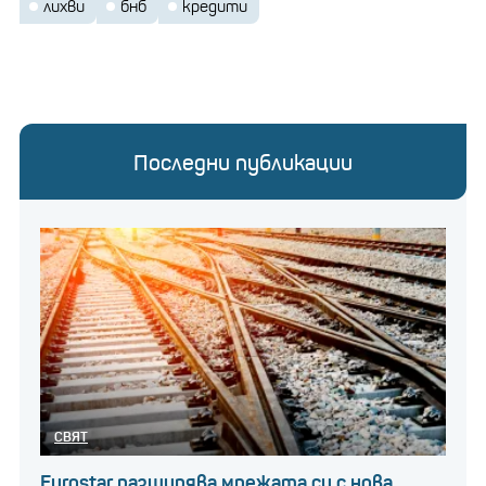
лихви
бнб
кредити
Последни публикации
СВЯТ
Eurostar разширява мрежата си с нова