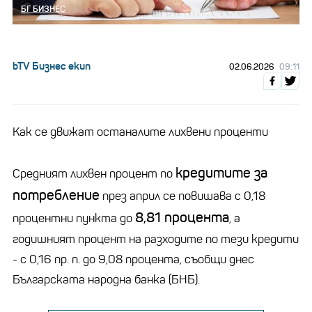
БГ БИЗНЕС
bTV Бизнес екип
02.06.2026
09:11
Как се движат останалите лихвени проценти
кредитите за
Средният лихвен процент по
потребление
през април се повишава с 0,18
8,81 процента
процентни пункта до
, а
годишният процент на разходите по тези кредити
- с 0,16 пр. п. до 9,08 процента, съобщи днес
Българската народна банка (БНБ).