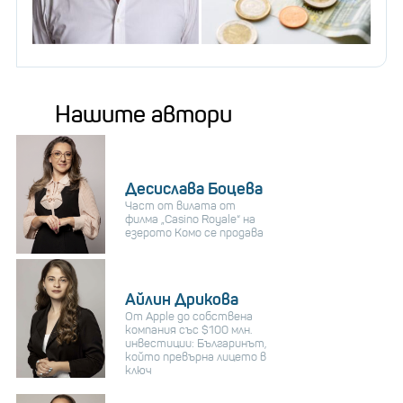
Нашите автори
Десислава Боцева
Част от вилата от
филма „Casino Royale“ на
езерото Комо се продава
Айлин Дрикова
От Apple до собствена
компания със $100 млн.
инвестиции: Българинът,
който превърна лицето в
ключ