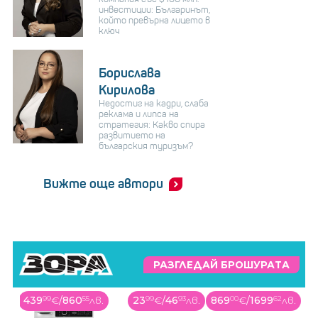
инвестиции: Българинът,
който превърна лицето в
ключ
Борислава
Кирилова
Недостиг на кадри, слаба
реклама и липса на
стратегия: Какво спира
развитието на
българския туризъм?
Вижте още автори
РАЗГЛЕДАЙ БРОШУРАТА
439
99
€
/
860
55
лв.
23
99
€
/
46
93
лв.
869
00
€
/
1699
62
лв.