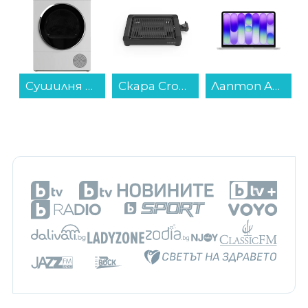
Сушилня Finlux TDF-10AD3 , 10 kg, E , Бял...
Скара Crown CSG-10W3020...
Лаптоп Apple MacBook Neo 13" 512GB Silver mhfc4 , 13.00 , 512 , 8 , Apple A18 Pro 5 Core GPU , Apple A18 Pro 6 Core , Mac OS...