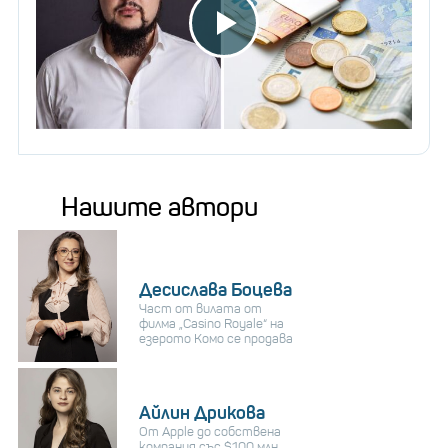
Нашите автори
Десислава Боцева
Част от вилата от
филма „Casino Royale“ на
езерото Комо се продава
Айлин Дрикова
От Apple до собствена
компания със $100 млн.