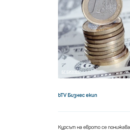
БГ БИЗНЕС
bTV Бизнес екип
Курсът на еврото се понижава