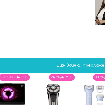
Виж всички предлож
995
99
€
/
1947
99
лв.
24
99
€
/
48
88
лв.
99
99
€