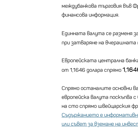
междубанкова търговия във Ф
финансова информация.
Единната валута се разменя за 
при затваряне на вчерашната
Европейската централна банка
1,164
от 1,1646 долара спрямо
Спрямо останалите основни ва
европейска валута поскъпва с 
на сто спрямо швейцарския фр
Съдържанието е информативно
или съвет за вземане на инве