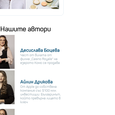
Нашите автори
Десислава Боцева
Част от вилата от
филма „Casino Royale“ на
езерото Комо се продава
Айлин Дрикова
От Apple до собствена
компания със $100 млн.
инвестиции: Българинът,
който превърна лицето в
ключ