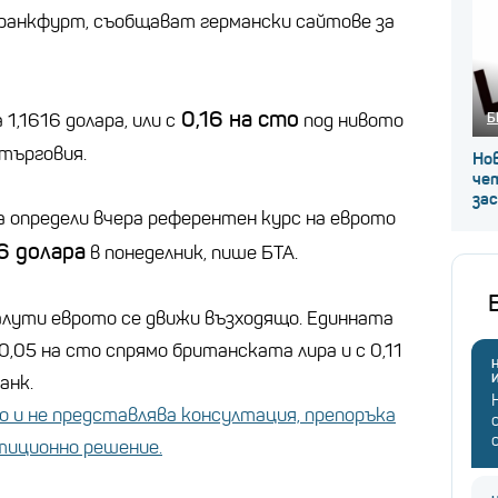
ранкфурт, съобщават германски сайтове за
0,16 на сто
Б
1,1616 долара, или с
под нивото
 търговия.
Нов
че
за
 определи вчера референтен курс на еврото
6 долара
в понеделник, пише БТА.
лути еврото се движи възходящо. Единната
0,05 на сто спрямо британската лира и с 0,11
Н
анк.
 и не представлява консултация, препоръка
стиционно решение.