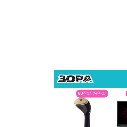
88
99
€
/
174
05
лв.