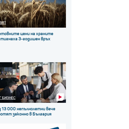
ВЯТ
етовните цени на храните
стигнаха 3-годишен връх
Г БИЗНЕС
д 13 000 непълнолетни вече
ботят законно в България