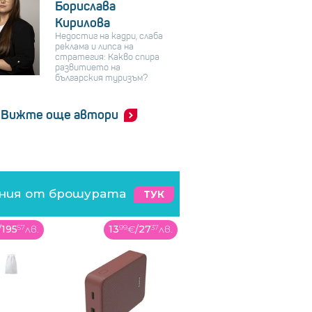
Борислава
Кирилова
Недостиг на кадри, слаба
реклама и липса на
стратегия: Какво спира
развитието на
българския туризъм?
Вижте още автори
ения от брошурата
ТУК
/
195
57
лв.
13
99
€
/
27
37
лв.
259
99
€
/
508
5
лв.