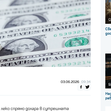
С
Св
до
03.06.2026
09:34
Б
На
ра
 леко спрямо долара в сутрешната