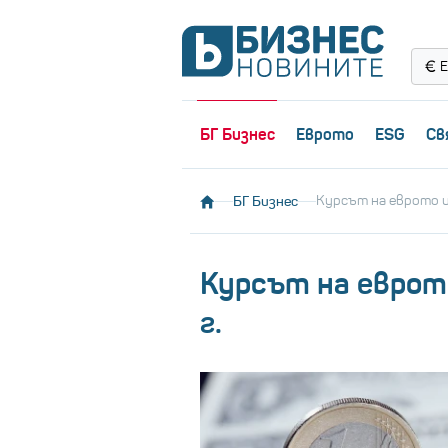
Е
БГ Бизнес
Еврото
ESG
Св
БГ Бизнес
Курсът на еврото и 
Курсът на еврото
г.