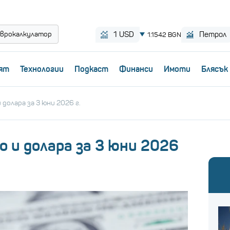
врокалкулатор
ят
Технологии
Пoдкаст
Финанси
Имоти
Блясък
долара за 3 юни 2026 г.
 и долара за 3 юни 2026