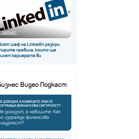
Г БИЗНЕС
ият шеф на LinkedIn разкри
тирите правила, които ще
силят кариерата ви
Бизнес Видео Подкаст
Е ДОХОДЪТ, А НАВИЦИТЕ: КАК СЕ
ИЗГРАЖДА ФИНАНСОВА СИГУРНОСТ?
Не доходът, а навиците: Как
се изгражда финансова
сигурност?