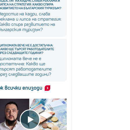
НЕДОСТИГ НА КАДРИ, СЛАБА РЕКЛАМА И
ЛИПСА НА СТРАТЕГИЯ: КАКВО СПИРА
РАЗВИТИЕТО НА БЪЛГАРСКИЯ ТУРИЗЪМ?
Недостиг на кадри, слаба
реклама и липса на стратегия:
Какво спира развитието на
българския туризъм?
ДИПЛОМАТА ВЕЧЕ НЕ Е ДОСТАТЪЧНА:
КАКВО ЩЕ ТЪРСЯТ РАБОТОДАТЕЛИТЕ
ПРЕЗ СЛЕДВАЩИТЕ ГОДИНИ?
Дипломата вече не е
достатъчна: Какво ще
търсят работодателите
през следващите години?
ж всички епизоди