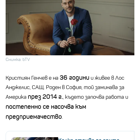
Снимка: bTV
36 години
Кристиян Генчев е на
и живее в Лос
Анджелис, САЩ. Роден в София, той заминава за
през 2014 г.
Америка
, където започва работа и
постепенно се насочва към
предприемачество
.