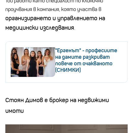
Той работи като специалист по клинични
проучвания в компания, която участва в
организирането и управлението на
медицински изследвания
.
"Ергенът" - професиите
на дамите разкриват
повече от очакваното
(СНИМКИ)
Стоян Димов е брокер на недвижими
имоти