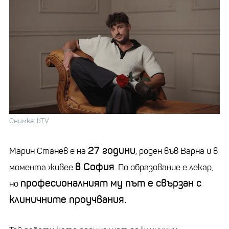
Снимка: bTV
27 години
Марин Станев е на
, роден във Варна и в
в София
момента живее
. По образование е лекар,
професионалният му път е свързан с
но
клиничните проучвания.