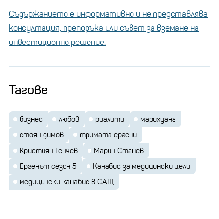
Съдържанието е информативно и не представлява
консултация, препоръка или съвет за вземане на
инвестиционно решение.
Тагове
бизнес
любов
риалити
марихуана
стоян димов
тримата ергени
Кристиян Генчев
Марин Станев
Ергенът сезон 5
Канабис за медицински цели
медицински канабис в САЩ