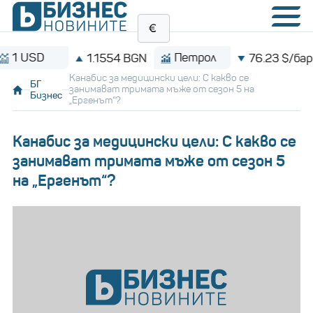
SD
Петрол
1.1554 BGN
76.23 $/барел
Канабис за медицински цели: С какво се
БГ
занимават тримата мъже от сезон 5 на
Бизнес
„Ергенът“?
Канабис за медицински цели: С какво се
занимават тримата мъже от сезон 5
на „Ергенът“?