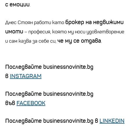
с емоции
.
брокер на недвижими
Днес Стоян работи като
имоти
– професия, която му носи удовлетворение
че му се отдава
и сам казва за себе си,
.
Последвайте businessnovinite.bg
в
INSTAGRAM
Последвайте businessnovinite.bg
във
FACEBOOK
Последвайте businessnovinite.bg в
LINKEDIN