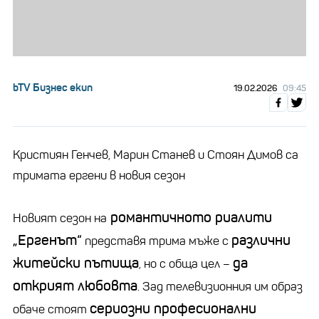
bTV Бизнес екип
19.02.2026
09:45
Кристиян Генчев, Марин Станев и Стоян Димов са
тримата ергени в новия сезон
романтичното риалити
Новият сезон на
„Ергенът“
различни
представя трима мъже с
житейски пътища
да
, но с обща цел –
открият любовта
. Зад телевизионния им образ
сериозни професионални
обаче стоят