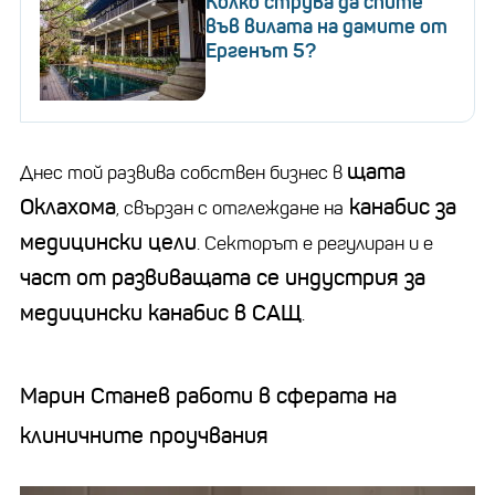
Колко струва да спите
във вилата на дамите от
Ергенът 5?
щата
Днес той развива собствен бизнес в
Оклахома
канабис за
, свързан с отглеждане на
медицински цели
. Секторът е регулиран и е
част от развиващата се индустрия за
медицински канабис в САЩ
.
Марин Станев работи в сферата на
клиничните проучвания