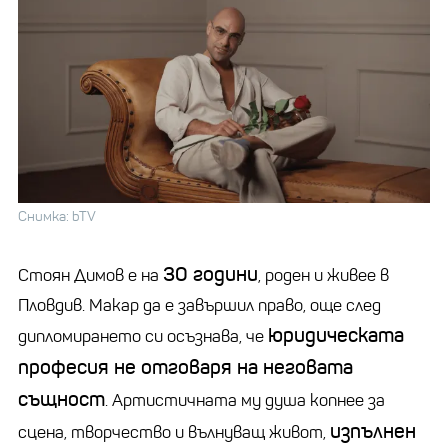
Снимка: bTV
30 години
Стоян Димов е на
, роден и живее в
Пловдив. Макар да е завършил право, още след
юридическата
дипломирането си осъзнава, че
професия не отговаря на неговата
същност
. Артистичната му душа копнее за
изпълнен
сцена, творчество и вълнуващ живот,