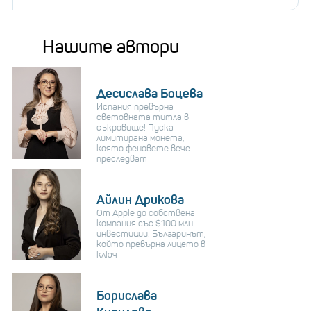
Нашите автори
Десислава Боцева
Испания превърна
световната титла в
съкровище! Пуска
лимитирана монета,
която феновете вече
преследват
Айлин Дрикова
От Apple до собствена
компания със $100 млн.
инвестиции: Българинът,
който превърна лицето в
ключ
Борислава