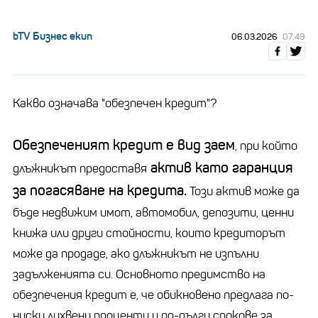
bTV Бизнес екип
06.03.2026
07:49
Какво означава "обезпечен кредит"?
Обезпеченият кредит е вид заем
, при който
актив като гаранция
длъжникът предоставя
за погасяване на кредита.
Този актив може да
бъде недвижим имот, автомобил, депозити, ценни
книжа или други стойности, които кредиторът
може да продаде, ако длъжникът не изпълни
задълженията си. Основното предимство на
обезпечения кредит е, че обикновено предлага по-
ниски лихвени проценти и по-дълги срокове за