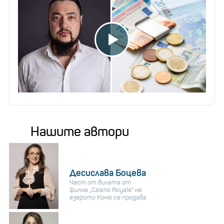
Нашите автори
Десислава Боцева
Част от вилата от
филма „Casino Royale“ на
езерото Комо се продава