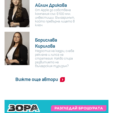
Айлин Дрикова
От Apple до собствена
компания със $100 млн.
инвестиции: Българинът,
който превърна лицето в
ключ
Борислава
Кирилова
Недостиг на кадри, слаба
реклама и липса на
стратегия: Какво спира
развитието на
българския туризъм?
Вижте още автори
РАЗГЛЕДАЙ БРОШУРАТА