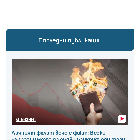
Последни публикации
БГ БИЗНЕС
Личният фалит вече е факт: Всеки
българин може да обяви банкрут при тези