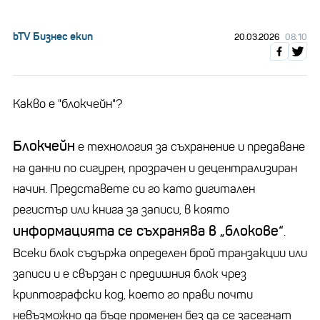
bTV Бизнес екип
20.03.2026
08:10
Какво е "блокчейн"?
Блокчейн
е технология за съхранение и предаване
на данни по сигурен, прозрачен и децентрализиран
начин. Представете си го като дигитален
регистър или книга за записи, в която
информацията се съхранява в „блокове“
.
Всеки блок съдържа определен брой транзакции или
записи и е свързан с предишния блок чрез
криптографски код, което го прави почти
невъзможно да бъде променен без да се засегнат