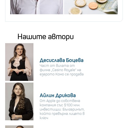
Нашите автори
Десислава Боцева
Част от вилата от
филма „Casino Royale“ на
езерото Комо се продава
Айлин Дрикова
От Apple до собствена
компания със $100 млн.
инвестиции: Българинът,
който превърна лицето в
ключ