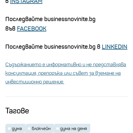
в
INSTAGRAM
Последвайте businessnovinite.bg
във
FACEBOOK
Последвайте businessnovinite.bg в
LINKEDIN
Съдържанието е информативно и не представлява
консултация, препоръка или съвет за вземане на
инвестиционно решение.
Тагове
дума
блокчейн
дума на деня