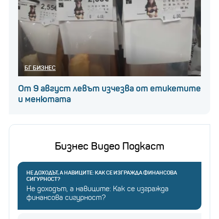
БГ БИЗНЕС
От 9 август левът изчезва от етикетите
и менютата
Бизнес Видео Подкаст
НЕ ДОХОДЪТ, А НАВИЦИТЕ: КАК СЕ ИЗГРАЖДА ФИНАНСОВА
СИГУРНОСТ?
Не доходът, а навиците: Как се изгражда
финансова сигурност?