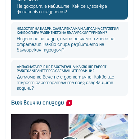
Не доходът, а навиците: Как се изгражда
финансова сигурност?
НЕДОСТИГ НА КАДРИ, СЛАБА РЕКЛАМА И ЛИПСА НА СТРАТЕГИЯ:
КАКВО СПИРА РАЗВИТИЕТО НА БЪЛГАРСКИЯ ТУРИЗЪМ?
Недостиг на кадри, слаба реклама и липса на
стратегия: Какво спира развитието на
българския туризъм?
ДИПЛОМАТА ВЕЧЕ НЕ Е ДОСТАТЪЧНА: КАКВО ЩЕ ТЪРСЯТ
РАБОТОДАТЕЛИТЕ ПРЕЗ СЛЕДВАЩИТЕ ГОДИНИ?
Дипломата вече не е достатъчна: Какво ще
търсят работодателите през следващите
години?
Виж всички епизоди