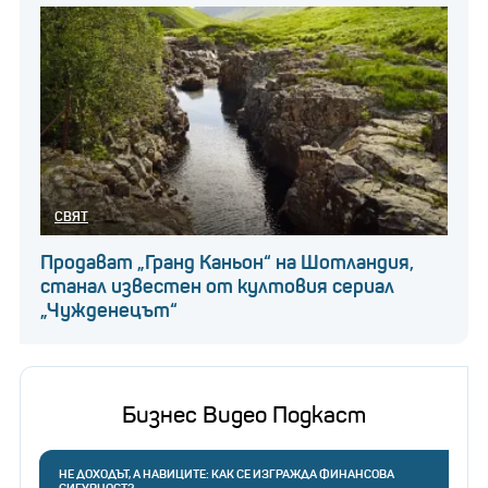
СВЯТ
Продават „Гранд Каньон“ на Шотландия,
станал известен от култовия сериал
„Чужденецът“
Бизнес Видео Подкаст
НЕ ДОХОДЪТ, А НАВИЦИТЕ: КАК СЕ ИЗГРАЖДА ФИНАНСОВА
СИГУРНОСТ?