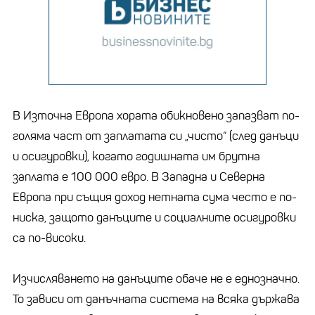
В Източна Европа хората обикновено запазват по-
голяма част от заплатата си „чисто“ (след данъци
и осигуровки), когато годишната им брутна
заплата е 100 000 евро. В Западна и Северна
Европа при същия доход нетната сума често е по-
ниска, защото данъците и социалните осигуровки
са по-високи.
Изчисляването на данъците обаче не е еднозначно.
То зависи от данъчната система на всяка държава