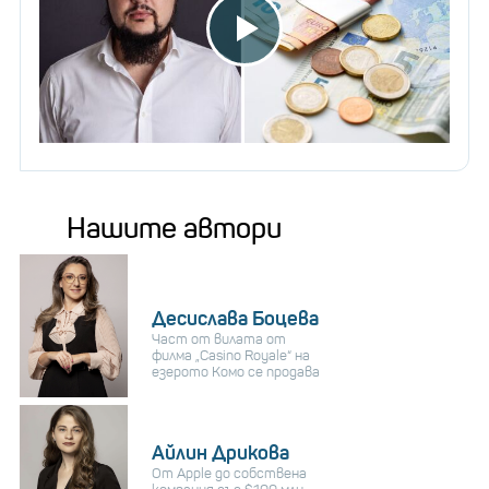
Нашите автори
Десислава Боцева
Част от вилата от
филма „Casino Royale“ на
езерото Комо се продава
Айлин Дрикова
От Apple до собствена