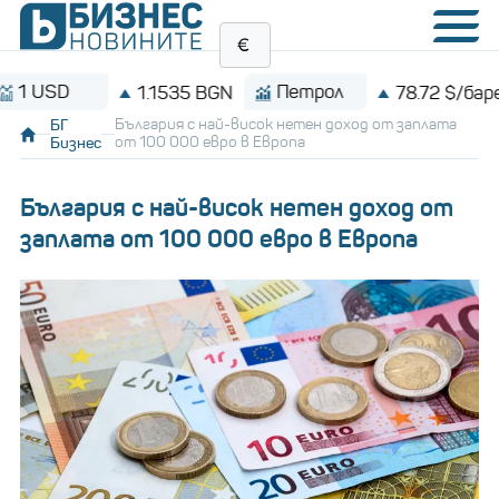
SD
Петрол
1.1535 BGN
78.72 $/барел
БГ
България с най-висок нетен доход от заплата
Бизнес
от 100 000 евро в Европа
България с най-висок нетен доход от
заплата от 100 000 евро в Европа