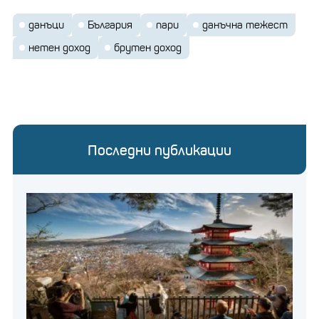
данъци
България
пари
данъчна тежест
нетен доход
брутен доход
Последни публикации