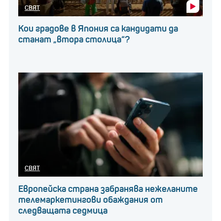
СВЯТ
Кои градове в Япония са кандидати да
станат „втора столица“?
СВЯТ
Европейска страна забранява нежеланите
телемаркетингови обаждания от
следващата седмица