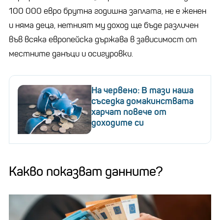
100 000 евро брутна годишна заплата, не е женен
и няма деца, нетният му доход ще бъде различен
във всяка европейска държава в зависимост от
местните данъци и осигуровки.
На червено: В тази наша
съседка домакинствата
харчат повече от
доходите си
Какво показват данните?