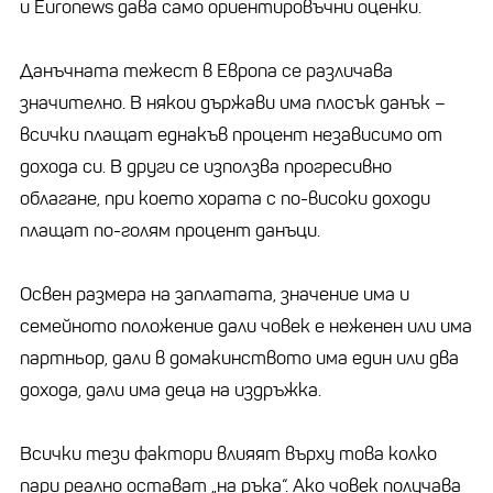
и Euronews дава само ориентировъчни оценки.
Данъчната тежест в Европа се различава
значително. В някои държави има плосък данък –
всички плащат еднакъв процент независимо от
дохода си. В други се използва прогресивно
облагане, при което хората с по-високи доходи
плащат по-голям процент данъци.
Освен размера на заплатата, значение има и
семейното положение дали човек е неженен или има
партньор, дали в домакинството има един или два
дохода, дали има деца на издръжка.
Всички тези фактори влияят върху това колко
пари реално остават „на ръка“. Ако човек получава