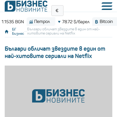
Петрол
Bitcoin
35 BGN
78.72 $/барел
БГ
Българи обличат звездите в един от най-
Бизнес
хитовите сериали на Netflix
Българи обличат звездите в един от
най-хитовите сериали на Netflix