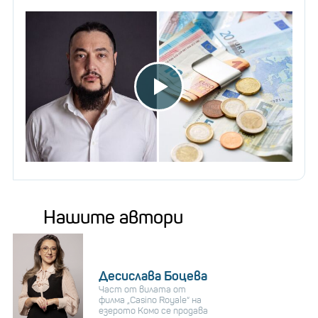
Нашите автори
Десислава Боцева
Част от вилата от
филма „Casino Royale“ на
езерото Комо се продава