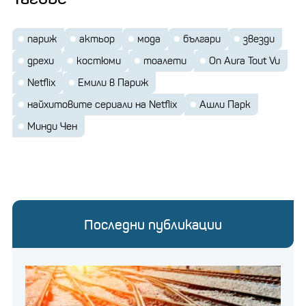
париж
актьор
мода
българи
звезди
дрехи
костюми
тоалети
On Aura Tout Vu
Netflix
Емили в Париж
найхитовите сериали на Netflix
Ашли Парк
Минди Чен
Последни публикации