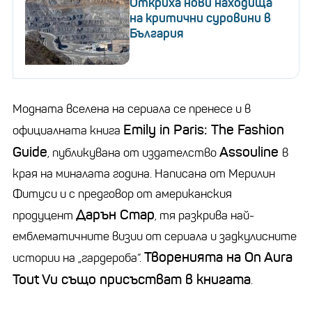
Откриха нови находища
на критични суровини в
България
Модната вселена на сериала се пренесе и в
Emily in Paris: The Fashion
официалната книга
Guide
Assouline
, публикувана от издателство
в
края на миналата година. Написана от Мерилин
Фитуси и с предговор от американския
Дарън Стар
продуцент
, тя разкрива най-
емблематичните визии от сериала и задкулисните
Творенията на On Aura
истории на „гардероба“.
Tout Vu също присъстват в книгата
.