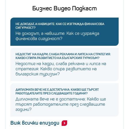
Бизнес Видео Подкаст
НЕ ДОХОДЪТ, А НАВИЦИТЕ: КАК СЕ ИЗГРАЖДА ФИНАНСОВА
СИГУРНОСТ?
Не доходът, а навиците: Как се изгражда
финансова сигурност?
НЕДОСТИГ НА КАДРИ, СЛАБА РЕКЛАМА И ЛИПСА НА СТРАТЕГИЯ:
КАКВО СПИРА РАЗВИТИЕТО НА БЪЛГАРСКИЯ ТУРИЗЪМ?
Недостиг на кадри, слаба реклама и липса на
стратегия: Какво спира развитието на
българския туризъм?
ДИПЛОМАТА ВЕЧЕ НЕ Е ДОСТАТЪЧНА: КАКВО ЩЕ ТЪРСЯТ
РАБОТОДАТЕЛИТЕ ПРЕЗ СЛЕДВАЩИТЕ ГОДИНИ?
Дипломата вече не е достатъчна: Какво ще
търсят работодателите през следващите
години?
Виж всички епизоди