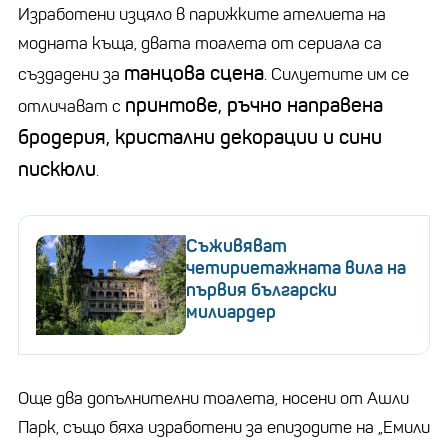
Изработени изцяло в парижките ателиета на
модната къща, двата тоалета от сериала са
танцова сцена
създадени за
. Силуетите им се
принтове, ръчно направена
отличават с
бродерия, кристални декорации и сини
пискюли
.
Съживяват
четириетажната вила на
първия български
милиардер
Още два допълнителни тоалета, носени от Ашли
Парк, също бяха изработени за епизодите на „Емили