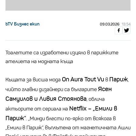
bTV Бизнес екип
09.03.2026
13:54
Тоалетите са изработени изцяло в парижките
ателиета на модната къща
On Aura Tout Vu
Париж
Къщата за висша мода
в
,
Ясен
чийто главни дизайнери са българите
Самуилов и Ливия Стоянова
, облича
Netflix – „Емили в
актьорите от сериала на
Париж“
. „Минди блести по-ярко от всякога в
„Емили в Париж“, въплътена от магнетичната Ашли