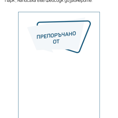
Парк“, написаха във Фейсбук дизайнерите.