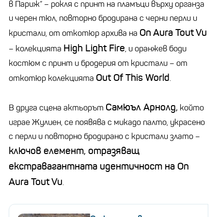
в Париж“ – рокля с принт на пламъци върху органза
и черен тюл, повторно бродирана с черни перли и
On Aura Tout Vu
кристали, от откотюр архива на
High Light Fire
– колекцията
, и оранжев боди
костюм с принт и бродерия от кристали – от
Out Of This World
откотюр колекцията
.
Самюъл Арнолд,
В друга сцена актьорът
който
играе Жулиен, се появява с микaдо палто, украсено
с перли и повторно бродирано с кристали злато –
ключов елемент, отразяващ
екстравагантната идентичност на On
Aura Tout Vu
.