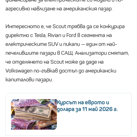
агресивно навлизане на американския пазар.
Интересното е, че Scout трябва да се конкурира
директно с Tesla, Rivian и Ford в сегмента на
електрическите SUV и пикапи — един от най-
печелившите пазари в САЩ. Анализатори смятат,
че отделянето на Scout може да даде на
Volkswagen по-гъвкав достъп до американски
капиталови пазари.
Курсът на еврото и
долара за 11 май 2026 г.