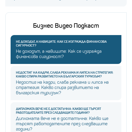
Бизнес Видео Подкаст
НЕ ДОХОДЪТ, А НАВИЦИТЕ: КАК СЕ ИЗГРАЖДА ФИНАНСОВА
СИГУРНОСТ?
Не доходът, а навиците: Как се изгражда
финансова сигурност?
НЕДОСТИГ НА КАДРИ, СЛАБА РЕКЛАМА И ЛИПСА НА СТРАТЕГИЯ:
КАКВО СПИРА РАЗВИТИЕТО НА БЪЛГАРСКИЯ ТУРИЗЪМ?
Недостиг на кадри, слаба реклама и липса на
стратегия: Какво спира развитието на
българския туризъм?
ДИПЛОМАТА ВЕЧЕ НЕ Е ДОСТАТЪЧНА: КАКВО ЩЕ ТЪРСЯТ
РАБОТОДАТЕЛИТЕ ПРЕЗ СЛЕДВАЩИТЕ ГОДИНИ?
Дипломата вече не е достатъчна: Какво ще
търсят работодателите през следващите
години?