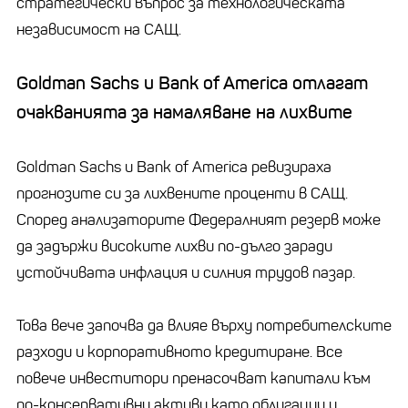
стратегически въпрос за технологическата
независимост на САЩ.
Goldman Sachs и Bank of America отлагат
очакванията за намаляване на лихвите
Goldman Sachs и Bank of America ревизираха
прогнозите си за лихвените проценти в САЩ.
Според анализаторите Федералният резерв може
да задържи високите лихви по-дълго заради
устойчивата инфлация и силния трудов пазар.
Това вече започва да влияе върху потребителските
разходи и корпоративното кредитиране. Все
повече инвеститори пренасочват капитали към
по-консервативни активи като облигации и