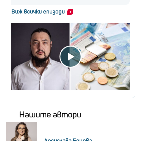
Виж всички епизоди
Нашите автори
Десислава Боцева