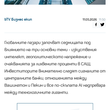
bTV Бизнес екип
11.05.2026
11:50
Глобалните пазари започват седмицата под
влиянието на три основни теми - изкуствения
интелект, геополитическото напрежение и
очакванията за лихвените проценти в САЩ.
Инвеститорите внимателно следят сигналите от
централните банки, отношенията между
Вашингтон и Пекин и все по-скъпата AI надпревара
между технологичните гиганти.