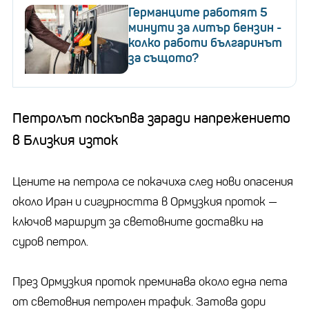
Германците работят 5
минути за литър бензин -
колко работи българинът
за същото?
Петролът поскъпва заради напрежението
в Близкия изток
Цените на петрола се покачиха след нови опасения
около Иран и сигурността в Ормузкия проток —
ключов маршрут за световните доставки на
суров петрол.
През Ормузкия проток преминава около една пета
от световния петролен трафик. Затова дори