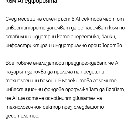
към AI еуфорията
След месеци на силен ръст в AI сектора част от
инвеститорите започват да се насочват към по-
стабилни индустрии като енергетика, банки,
инфраструктура и индустриално производство.
Все повече анализатори предупреждават, че AI
пазарът започва да прилича на предишни
технологични балони. Въпреки това големите
инвестиционни фондове продължават да вярват,
че AI ще остане основният двигател на
технологичния сектор през следващото
десетилетие.