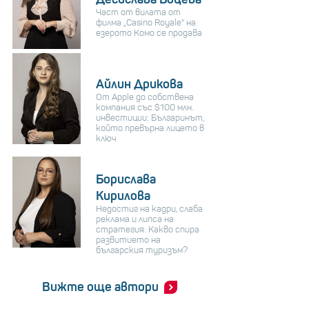
Част от вилата от
филма „Casino Royale“ на
езерото Комо се продава
Айлин Дрикова
От Apple до собствена
компания със $100 млн.
инвестиции: Българинът,
който превърна лицето в
ключ
Борислава
Кирилова
Недостиг на кадри, слаба
реклама и липса на
стратегия: Какво спира
развитието на
българския туризъм?
Вижте още автори