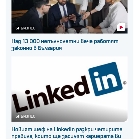
БГ БИЗНЕС
Над 13 000 непълнолетни вече работят
законно в България
БГ БИЗНЕС
Новият шеф на LinkedIn разкри четирите
правила, които ще засилят кариерата ви