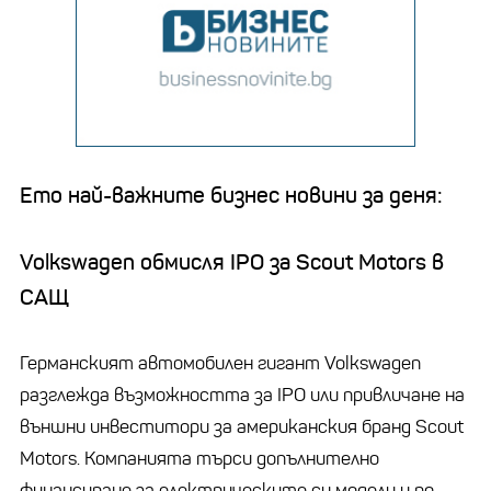
Ето най-важните бизнес новини за деня:
Volkswagen обмисля IPO за Scout Motors в
САЩ
Германският автомобилен гигант Volkswagen
разглежда възможността за IPO или привличане на
външни инвеститори за американския бранд Scout
Motors. Компанията търси допълнително
финансиране за електрическите си модели и по-