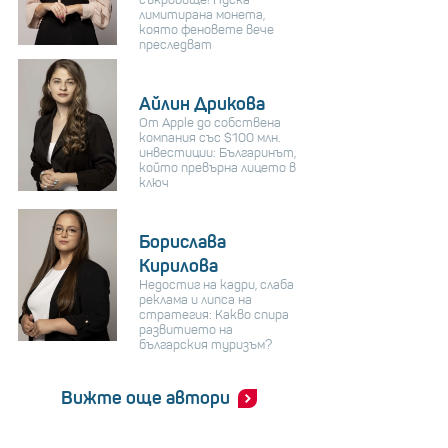
лимитирана монета,
която феновете вече
преследват
Айлин Дрикова
От Apple до собствена
компания със $100 млн.
инвестиции: Българинът,
който превърна лицето в
ключ
Борислава
Кирилова
Недостиг на кадри, слаба
реклама и липса на
стратегия: Какво спира
развитието на
българския туризъм?
Вижте още автори