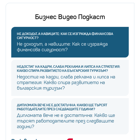
Бизнес Видео Подкаст
НЕ ДОХОДЪТ, А НАВИЦИТЕ: КАК СЕ ИЗГРАЖДА ФИНАНСОВА
СИГУРНОСТ?
Не доходът, а навиците: Как се изгражда
финансова сигурност?
НЕДОСТИГ НА КАДРИ, СЛАБА РЕКЛАМА И ЛИПСА НА СТРАТЕГИЯ:
КАКВО СПИРА РАЗВИТИЕТО НА БЪЛГАРСКИЯ ТУРИЗЪМ?
Недостиг на кадри, слаба реклама и липса на
стратегия: Какво спира развитието на
българския туризъм?
ДИПЛОМАТА ВЕЧЕ НЕ Е ДОСТАТЪЧНА: КАКВО ЩЕ ТЪРСЯТ
РАБОТОДАТЕЛИТЕ ПРЕЗ СЛЕДВАЩИТЕ ГОДИНИ?
Дипломата вече не е достатъчна: Какво ще
търсят работодателите през следващите
години?