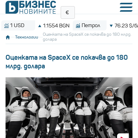
 USD
Петрол
1.1554 BGN
76.23 $/барел
Оценката на SpaceX се покачва до 180 млрд.
Технологии
долара
Оценката на SpaceX се покачва до 180
млрд. долара