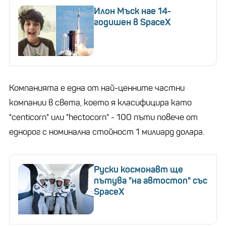
Илон Мъск нае 14-
годишен в SpaceX
Компанията е една от най-ценните частни
компании в света, което я класифицира като
"centicorn" или "hectocorn" - 100 пъти повече от
еднорог с номинална стойност 1 милиард долара.
Руски космонавт ще
пътува "на автостоп" със
SpaceX