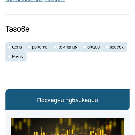
Тагове
цена
ракета
компания
акции
spacex
Мъск
Последни публикации