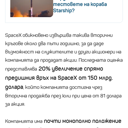
тестовете на кораба
Starship?
SpaceX обикновено извършва такива вторични
кръгове около два пъти годишно, за да даде
възможност на служителите и други акционери на
компанията да продадат акции. Последната оценка
20% увеличение спрямо
представлява
предишния връх на SpaceX от 150 млрд.
долара
, който компанията достигна чрез
вторична продажба през юли при цена от 81 долара
за акция.
почти монополно положение
Компанията има