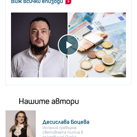
Виж всички епизоди
Нашите автори
Десислава Боцева
Испания превърна
световната титла в
съкровище! Пуска