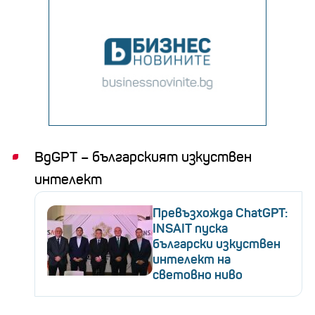
BgGPT
– българският изкуствен
интелект
Превъзхожда ChatGPT:
INSAIT пуска
български изкуствен
интелект на
световно ниво