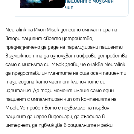
пациент с мозъчен
чип
Neuralink на Илон Мъск успешно имплантира на
втори пациент своето устройство,
предназначено да даде на парализирани пациенти
възможността да използват цифрови устройства
само с мисълта си. Мъск заяви, че очаква Neuralink
да предостави имплантите на още осем пациенти
тази година като част от клиничните си
изпитания. До този момент имаше само един
пациент с импалнтиран чип от компанията на
Мъск. Устройството е позволило на първия
пациент да играе видеоигри, да сърфира в
интернет, да публикува в социалните мрежи.