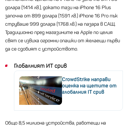
долара (1414 лв.), докато тази на iPhone 16 Plus
започна от 899 долара (1591 лв.) iPhone 16 Pro пък
струваше 999 долара (1768 лв.) на пазара в САЩ.
Традиционно пред магазините на Apple по целия
свят се извиха огромни опашки от желаещи първи
да се сдобият с устройството.
Глобалният ИТ срив
CrowdStrike направи
оценка на щетите от
глобалния IT срив
Общо 8,5 милиона устройства, работещи на