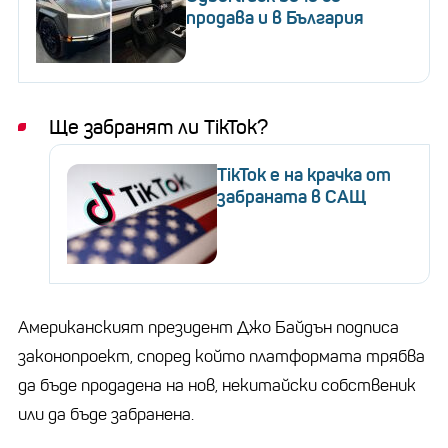
продава и в България
Ще забранят ли
TikTok?
TikTok е на крачка от
забраната в САЩ
Американският президент Джо Байдън подписа
законопроект, според който платформата трябва
да бъде продадена на нов, некитайски собственик
или да бъде забранена.