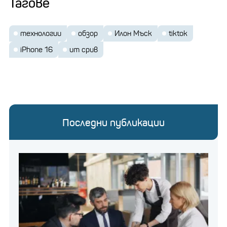
Тагове
технологии
обзор
Илон Мъск
tiktok
iPhone 16
ит срив
Последни публикации