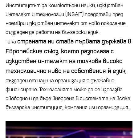
Институтът за компютърни науки, изкуствен
интелект и технологии (INSAIT) представи през
ноември изкуствен интелект от ново поколение,
създаден да работи на български език.
страната ни става първата държава в
Така
Европейския съюз, която разполага с
изкуствен интелект на толкова високо
технологично ниво на собствения ѝ език
,
създаден от научна организация с държавно
финансиране. Технологията може да се използва
свободно и да бъде внедрена в системата на всяка
българска институция, компания или организация.