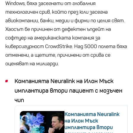
Windows, бяха засегнати от глобалния
технологичен срив, който през юли засегна
авиокомпании, банки, медии и фирми по целия свят.
Хаосът бе причинен от дефектен ъпдейт на
софтуер на американската компания за
киберсигурност CrowdStrike. Над 5000 полета бяха
отменени, а щетите, причинени от срива се
оценяват на милиарди.
Компанията Neuralink на Илон Мъск
имплантира втори пациент с мозъчен
чип
Компанията Neuralink
на Илон Мъск
имплантира втори