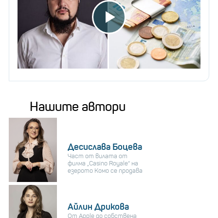
Нашите автори
Десислава Боцева
Част от вилата от
филма „Casino Royale“ на
езерото Комо се продава
Айлин Дрикова
От Apple до собствена