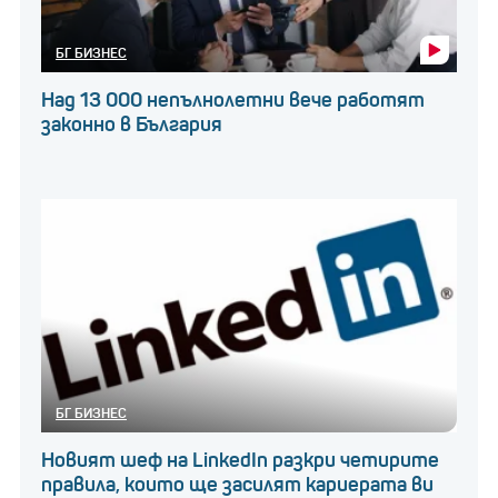
БГ БИЗНЕС
Над 13 000 непълнолетни вече работят
законно в България
БГ БИЗНЕС
Новият шеф на LinkedIn разкри четирите
правила, които ще засилят кариерата ви