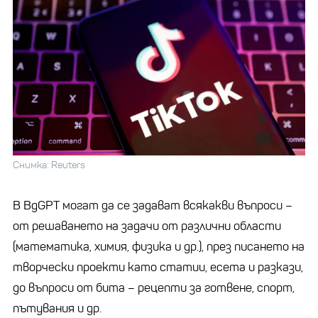
Снимка: Reuters
В BgGPT могат да се задават всякакви въпроси –
от решаването на задачи от различни области
(математика, химия, физика и др.), през писането на
творчески проекти като статии, есета и разкази,
до въпроси от бита – рецепти за готвене, спорт,
пътувания и др.