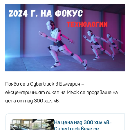
Появи се и Cybertruck в България –
ексцентричният пикап на Мъск се продаваше на
цена от над 300 хил. лв.
На цена над 300 хил лв.:
Cybertruck вече се