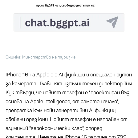
Снимка: Минстерство на туризма
IPhone 16 на Apple е с AI функции и специален бутон
за камерата. Главният изпълнителен директор Тим
Кук твърди, че новият телефон е "проектиран въз
основа на Apple Intelligence, от самото начало",
препратка към нови генеративни AI функции,
обявени през юни. Новият телефон е направен от
алуминий "аерокосмически клас", според
компанията. Цената на iPhone 16 започна от 799