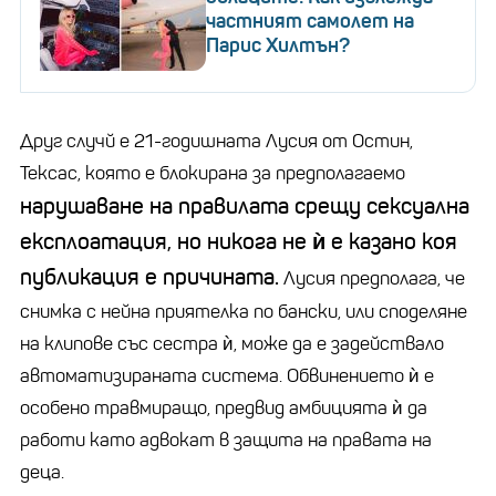
частният самолет на
Парис Хилтън?
Друг случй е 21-годишната Лусия от Остин,
Тексас, която е блокирана за предполагаемо
нарушаване на правилата срещу сексуална
експлоатация, но никога не ѝ е казано коя
публикация е причината.
Лусия предполага, че
снимка с нейна приятелка по бански, или споделяне
на клипове със сестра ѝ, може да е задействало
автоматизираната система. Обвинението ѝ е
особено травмиращо, предвид амбицията ѝ да
работи като адвокат в защита на правата на
деца.