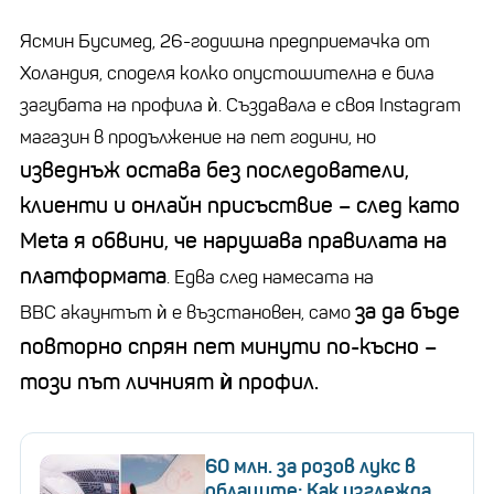
Ясмин
Бусимед
, 26-годишна
предприемачка
от
Холандия, споделя колко опустошителна е била
загубата на профила ѝ. Създавала е своя
Instagram
магазин в продължение на пет години, но
изведнъж остава без последователи,
клиенти и онлайн присъствие
–
след като
Meta
я обвини, че нарушава правилата на
платформата
. Едва след намесата на
за да бъде
BBC
акаунтът ѝ е възстановен, само
повторно спрян пет минути по-късно
–
този път личният ѝ профил.
60 млн. за розов лукс в
облаците: Как изглежда