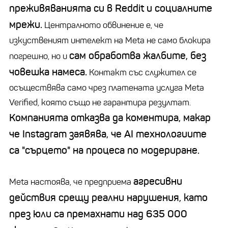
преживяванията си в
Reddit
и социалните
мрежи.
Централното обвинение е, че
изкуственият интелект на
Meta
не само блокира
сам обработва жалбите, без
погрешно, но и
човешка намеса.
Контакт със служител се
осъществява само чрез платената услуга
Meta
Verified
, която също не гарантира резултат.
Компанията отказва да коментира, макар
че
Instagram
заявява, че AI технологиите
са "сърцето" на процеса по модериране.
агресивни
Meta
настоява, че предприема
действия срещу реални нарушения, като
през юли са премахнати над 635 000