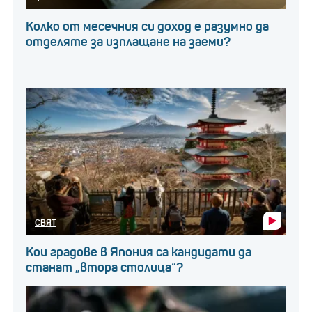
Колко от месечния си доход е разумно да
отделяте за изплащане на заеми?
СВЯТ
Кои градове в Япония са кандидати да
станат „втора столица“?