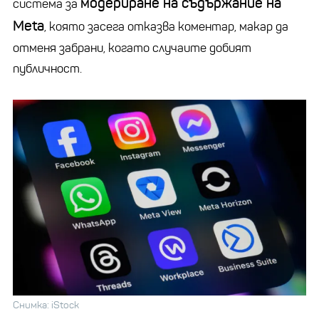
модериране на съдържание на
система за
Meta
, която засега отказва коментар, макар да
отменя забрани, когато случаите добият
публичност.
Снимка: iStock