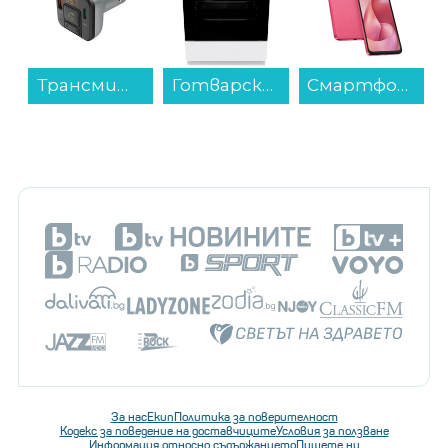
Готварска печка (ток) Gorenje GEC6A41WC , Бял , Керамични...
Смартфон Motorola MOTO G57 POWER 5G 256/12 PINK , 12 GB, 256 GB...
Пречиствател Finlux FAP-8091UZI , 73 W...
За нас
Екип
Политика за поверителност
Кодекс за поведение на доставчиците
Условия за ползване
Информация относно съдържанието
Пишете ни