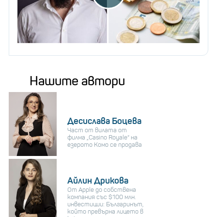
Нашите автори
Десислава Боцева
Част от вилата от
филма „Casino Royale“ на
езерото Комо се продава
Айлин Дрикова
От Apple до собствена
компания със $100 млн.
инвестиции: Българинът,
който превърна лицето в