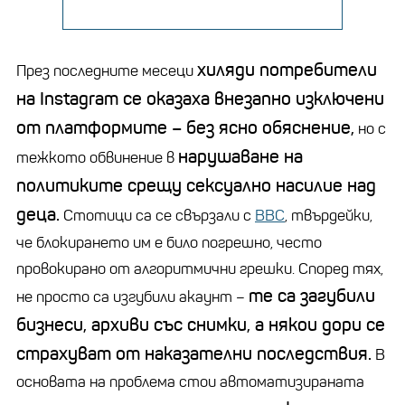
хиляди потребители
През последните месеци
на
Instagram
се оказаха внезапно изключени
от платформите
–
без ясно обяснение,
но с
нарушаване на
тежкото обвинение в
политиките срещу сексуално насилие над
деца.
Стотици са се свързали с
BBC
, твърдейки,
че блокирането им е било погрешно, често
провокирано от алгоритмични грешки. Според тях,
те са загубили
не просто са изгубили акаунт
–
бизнеси, архиви със снимки, а някои дори се
страхуват от наказателни последствия.
В
основата на проблема стои автоматизираната