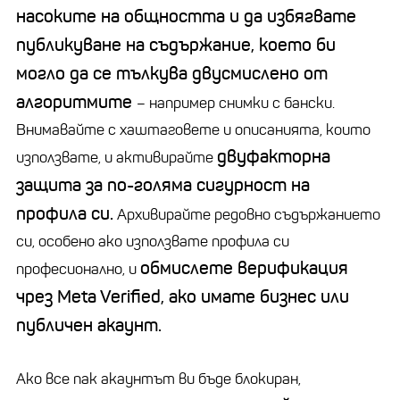
насоките на общността и да избягвате
публикуване на съдържание, което би
могло да се тълкува двусмислено от
алгоритмите
–
например снимки с бански.
Внимавайте с
хаштаговете
и описанията, които
двуфакторна
използвате, и активирайте
защита за по-голяма сигурност на
профила си.
Архивирайте редовно съдържанието
си, особено ако използвате профила си
обмислете верификация
професионално, и
чрез
Meta
Verified
, ако имате бизнес или
публичен акаунт.
Ако все пак акаунтът ви бъде блокиран,