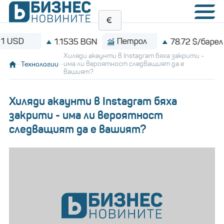
Петрол
Bit
1.1535 BGN
78.72 $/барел
Хиляди акаунти в Instagram бяха закрити -
Технологии
има ли вероятност следващият да е
вашият?
Хиляди акаунти в Instagram бяха
закрити - има ли вероятност
следващият да е вашият?