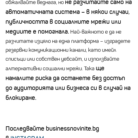
не разчитайте само на
обжалвайте веднага, но
автоматичната система
–
в някои случаи,
публичността в социалните мрежи или
медиите е помогнала.
Най-важното е да не
разчитате изцяло на една платформа
–
изградете
резервни комуникационни канали, като имейл
списъци или собствен уебсайт, и използвайте
ще
алтернативни социални мрежи. Така
намалите риска да останете без достъп
до аудиторията или бизнеса си в случай на
блокиране.
Последвайте businessnovinite.bg