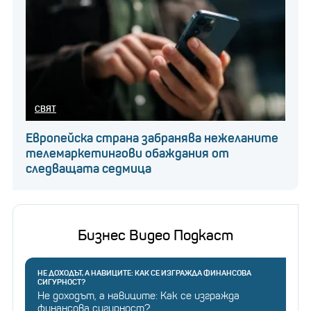
СВЯТ
Европейска страна забранява нежеланите
телемаркетингови обаждания от
следващата седмица
Бизнес Видео Подкаст
НЕ ДОХОДЪТ, А НАВИЦИТЕ: КАК СЕ ИЗГРАЖДА ФИНАНСОВА
СИГУРНОСТ?
Не доходът, а навиците: Как се изгражда
финансова сигурност?