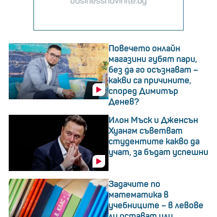
Повечето онлайн
магазини губят пари,
без да го осъзнават –
какви са причините,
според Димитър
Денев?
Илон Мъск и Дженсън
Хуангм съветват
студентите какво да
учат, за бъдат успешни
Задачите по
математика в
учебниците – в левове
ли остават или