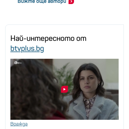
Вижте още автори
Най-интересното от
btvplus.bg
Вражда