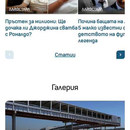
ЛАЙФСТАЙЛ
ЛАЙФСТАЙЛ
Пръстен за милиони: Ще
Почина бащата на Ле
дочака ли Джорджина сватба
5 малко известни ф
с Роналдо?
детството на футб
легенда
Статии
Галерия