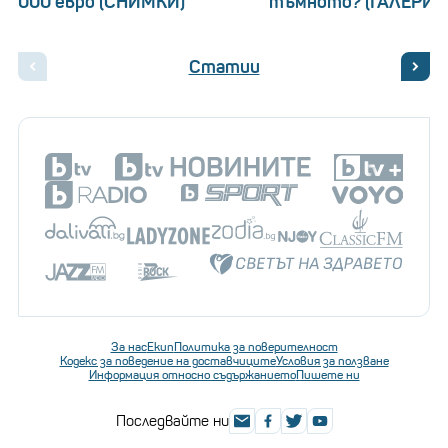
000 евро (СНИМКИ)
тъмното? (ГАЛЕРИЯ
Статии
За нас
Екип
Политика за поверителност
Кодекс за поведение на доставчиците
Условия за ползване
Информация относно съдържанието
Пишете ни
Последвайте ни