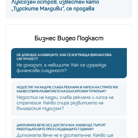
Луксозен остров, известен като
„Турските Малдиви“, се продава
Бизнес Видео Подкаст
НЕ ДОХОДЪТ, А НАВИЦИТЕ: КАК СЕ ИЗГРАЖДА ФИНАНСОВА
СИГУРНОСТ?
Не доходът, а навиците: Как се изгражда
финансова сигурност?
НЕДОСТИГ НА КАДРИ, СЛАБА РЕКЛАМА И ЛИПСА НА СТРАТЕГИЯ:
КАКВО СПИРА РАЗВИТИЕТО НА БЪЛГАРСКИЯ ТУРИЗЪМ?
Недостиг на кадри, слаба реклама и липса на
стратегия: Какво спира развитието на
българския туризъм?
ДИПЛОМАТА ВЕЧЕ НЕ Е ДОСТАТЪЧНА: КАКВО ЩЕ ТЪРСЯТ
РАБОТОДАТЕЛИТЕ ПРЕЗ СЛЕДВАЩИТЕ ГОДИНИ?
Дипломата вече не е достатъчна: Какво ще