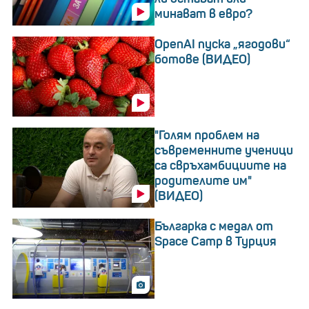
минават в евро?
OpenAI пуска „ягодови“
ботове (ВИДЕО)
"Голям проблем на
съвременните ученици
са свръхамбициите на
родителите им"
(ВИДЕО)
Българка с медал от
Space Camp в Турция