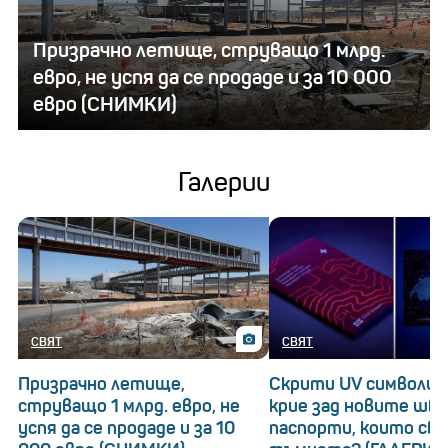
Призрачно летище, струващо 1 млрд.
евро, не успя да се продаде и за 10 000
евро (СНИМКИ)
Галерии
СВЯТ
СВЯТ
Призрачно летище,
Скрити UV символи: 
струващо 1 млрд. евро, не
крие зад новите шв
успя да се продаде и за 10
паспорти, които св