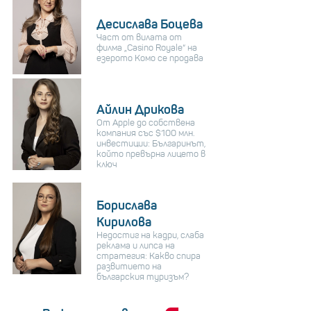
Десислава Боцева
Част от вилата от
филма „Casino Royale“ на
езерото Комо се продава
Айлин Дрикова
От Apple до собствена
компания със $100 млн.
инвестиции: Българинът,
който превърна лицето в
ключ
Борислава
Кирилова
Недостиг на кадри, слаба
реклама и липса на
стратегия: Какво спира
развитието на
българския туризъм?