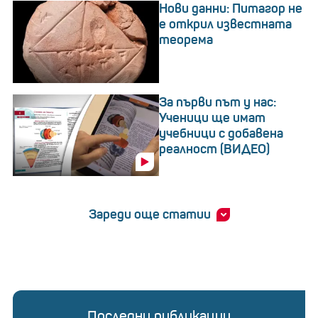
Нови данни: Питагор не
е открил известната
теорема
За първи път у нас:
Ученици ще имат
учебници с добавена
реалност (ВИДЕО)
Зареди още статии
Последни публикации