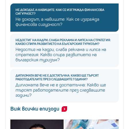
НЕ ДОХОДЪТ, А НАВИЦИТЕ: КАК СЕ ИЗГРАЖДА ФИНАНСОВА
СИГУРНОСТ?
Не доходът, а навиците: Как се изгражда
финансова сигурност?
НЕДОСТИГ НА КАДРИ, СЛАБА РЕКЛАМА И ЛИПСА НА СТРАТЕГИЯ:
КАКВО СПИРА РАЗВИТИЕТО НА БЪЛГАРСКИЯ ТУРИЗЪМ?
Недостиг на кадри, слаба реклама и липса на
стратегия: Какво спира развитието на
българския туризъм?
ДИПЛОМАТА ВЕЧЕ НЕ Е ДОСТАТЪЧНА: КАКВО ЩЕ ТЪРСЯТ
РАБОТОДАТЕЛИТЕ ПРЕЗ СЛЕДВАЩИТЕ ГОДИНИ?
Дипломата вече не е достатъчна: Какво ще
търсят работодателите през следващите
години?
Виж всички епизоди