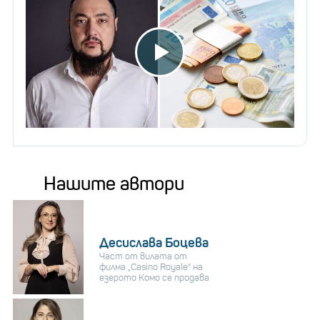
Нашите автори
Десислава Боцева
Част от вилата от
филма „Casino Royale“ на
езерото Комо се продава