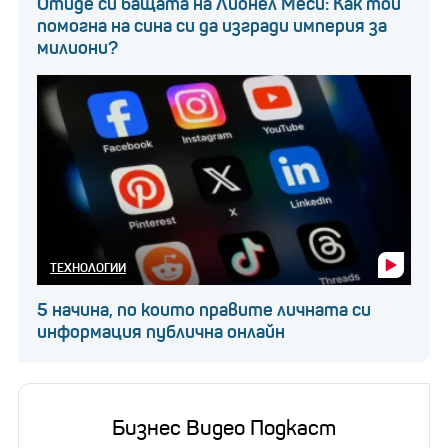
Отиде си бащата на Лионел Меси: Как той
помогна на сина си да изгради империя за
милиони?
ТЕХНОЛОГИИ
5 начина, по които правите личната си
информация публична онлайн
Бизнес Видео Подкаст