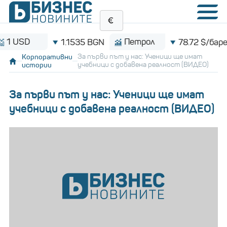
D
Петрол
B
1.1535 BGN
78.72 $/барел
Корпоративни
За първи път у нас: Ученици ще имат
истории
учебници с добавена реалност (ВИДЕО)
За първи път у нас: Ученици ще имат
учебници с добавена реалност (ВИДЕО)