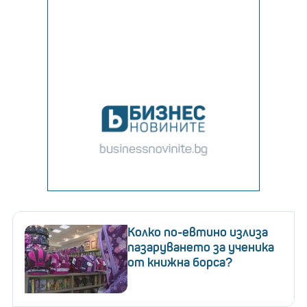
Колко по-евтино излиза
пазаруването за ученика
от книжна борса?