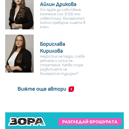
Айлин Дрикова
От Apple до собствена
компания със $100 млн.
инвестиции: Българинът,
който превърна лицето в
ключ
Борислава
Кирилова
Недостиг на кадри, слаба
реклама и липса на
стратегия: Какво спира
развитието на
българския туризъм?
Вижте още автори
РАЗГЛЕДАЙ БРОШУРАТА