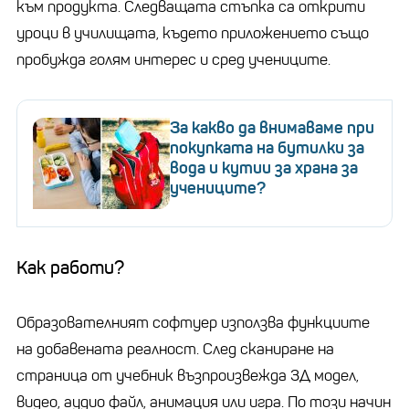
към продукта. Следващата стъпка са открити
уроци в училищата, където приложението също
пробужда голям интерес и сред учениците.
За какво да внимаваме при
покупката на бутилки за
вода и кутии за храна за
учениците?
Как работи?
Образователният софтуер използва функциите
на добавената реалност. След сканиране на
страница от учебник възпроизвежда 3Д модел,
видео, аудио файл, анимация или игра. По този начин