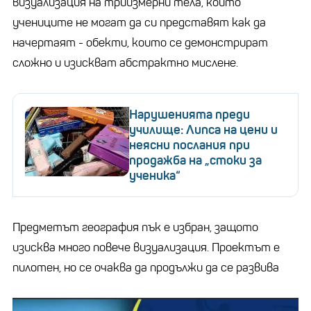
визуализация на триизмерни тела, които
учениците не могат да си представят как да
начертаят - обекти, които се демонстрират
сложно и изискват абстрактно мислене.
Нарушенията преди
училище: Липса на цени и
неясни послания при
продажба на „стоки за
ученика“
Предметът география пък е избран, защото
изисква много повече визуализация. Проектът е
пилотен, но се очаква да продължи да се развива