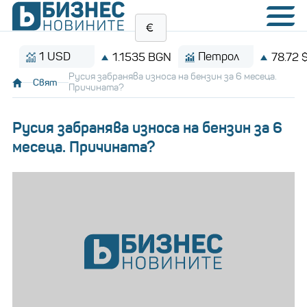
1 USD
Петрол
1.1535 BGN
78.72 $/бар
Русия забранява износа на бензин за 6 месеца.
Свят
Причината?
Русия забранява износа на бензин за 6
месеца. Причината?