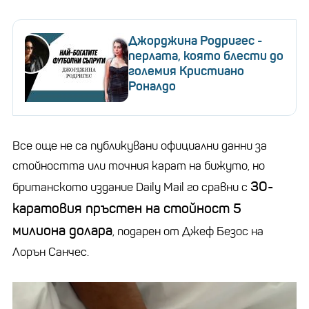
Джорджина Родригес -
перлата, която блести до
големия Кристиано
Роналдо
Все още не са публикувани официални данни за
стойността или точния карат на бижуто, но
30-
британското издание Daily Mail го сравни с
каратовия пръстен на стойност 5
милиона долара
, подарен от Джеф Безос на
Лорън Санчес.