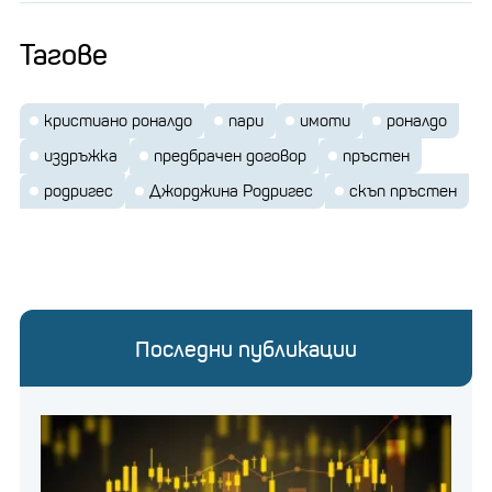
Тагове
кристиано роналдо
пари
имоти
роналдо
издръжка
предбрачен договор
пръстен
родригес
Джорджина Родригес
скъп пръстен
Последни публикации