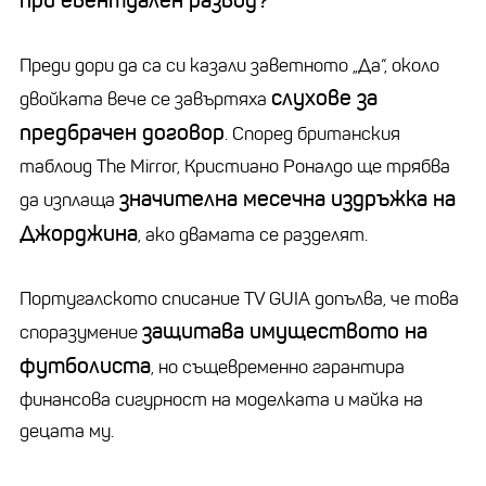
при евентуален развод?
Преди дори да са си казали заветното „Да“, около
слухове за
двойката вече се завъртяха
предбрачен договор
. Според британския
таблоид The Mirror, Кристиано Роналдо ще трябва
значителна месечна издръжка на
да изплаща
Джорджина
, ако двамата се разделят.
Португалското списание TV GUIA допълва, че това
защитава имуществото на
споразумение
футболиста
, но същевременно гарантира
финансова сигурност на моделката и майка на
децата му.