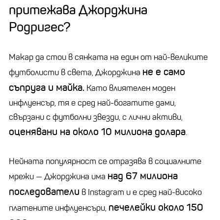
притежава Джорджина
Родригес?
Макар да стои в сянката на един от най-великите
не е само
футболисти в света, Джорджина
съпруга и майка.
Като влиятелен моден
инфлуенсър, тя е сред най-богатите дами,
свързани с футболни звезди, с лични активи,
оценявани на около 10 милиона долара
.
Нейната популярност се отразява в социалните
над 67 милиона
мрежи — Джорджина има
последователи
в Instagram и е сред най-високо
печелейки около 150
платените инфлуенсъри,