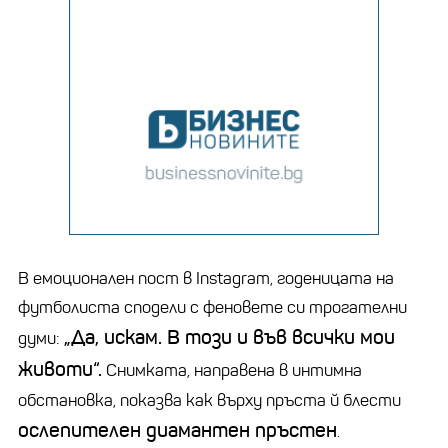
В емоционален пост в Instagram, годеницата на
футболиста сподели с феновете си трогателни
„Да, искам. В този и във всички мои
думи:
животи“.
Снимката, направена в интимна
обстановка, показва как върху пръста й блести
ослепителен диамантен пръстен
.