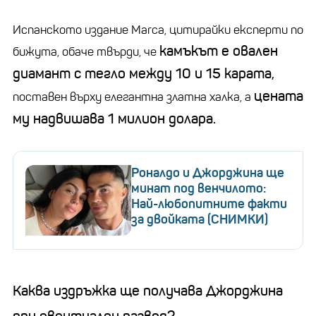
Испанското издание Marca, цитирайки експерти по
камъкът е овален
бижута, обаче твърди, че
диамант с тегло между 10 и 15 карата,
цената
поставен върху елегантна златна халка, а
му надвишава 1 милион долара.
Роналдо и Джорджина ще
минат под венчилото:
Най-любопитните факти
за двойката (СНИМКИ)
Каква издръжка ще получава Джорджина