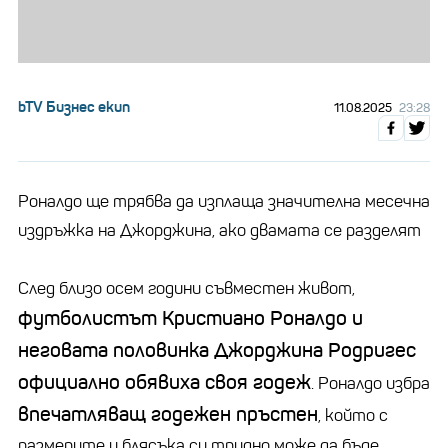
bTV Бизнес екип
11.08.2025
23:28
Роналдо ще трябва да изплаща значителна месечна
издръжка на Джорджина, ако двамата се разделят
След близо осем години съвместен живот,
футболистът Кристиано Роналдо и
неговата половинка Джорджина Родригес
официално обявиха своя годеж
. Роналдо избра
впечатляващ годежен пръстен
, който с
размерите и блясъка си трудно може да бъде