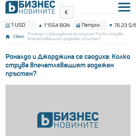
USD
Петрол
1.1554 BGN
76.23 $/барел
Роналдо и Джорджина се сгодиха: Колко струва
Свят
впечатляващият годежен пръстен?
Роналдо и Джорджина се сгодиха: Колко
струва впечатляващият годежен
пръстен?