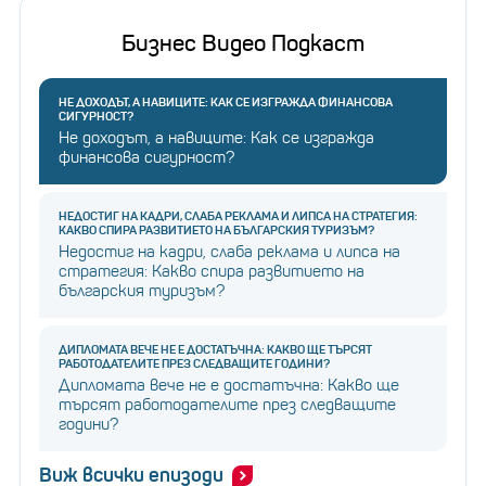
Бизнес Видео Подкаст
НЕ ДОХОДЪТ, А НАВИЦИТЕ: КАК СЕ ИЗГРАЖДА ФИНАНСОВА
СИГУРНОСТ?
Не доходът, а навиците: Как се изгражда
финансова сигурност?
НЕДОСТИГ НА КАДРИ, СЛАБА РЕКЛАМА И ЛИПСА НА СТРАТЕГИЯ:
КАКВО СПИРА РАЗВИТИЕТО НА БЪЛГАРСКИЯ ТУРИЗЪМ?
Недостиг на кадри, слаба реклама и липса на
стратегия: Какво спира развитието на
българския туризъм?
ДИПЛОМАТА ВЕЧЕ НЕ Е ДОСТАТЪЧНА: КАКВО ЩЕ ТЪРСЯТ
РАБОТОДАТЕЛИТЕ ПРЕЗ СЛЕДВАЩИТЕ ГОДИНИ?
Дипломата вече не е достатъчна: Какво ще
търсят работодателите през следващите
години?
Виж всички епизоди