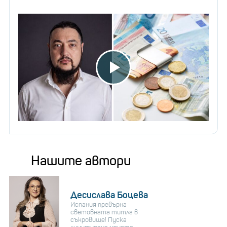
Нашите автори
Десислава Боцева
Испания превърна
световната титла в
съкровище! Пуска