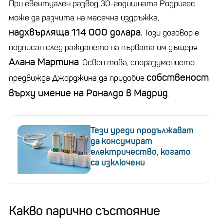
При евентуален развод 30-годишната Родригес
може да разчита на месечна издръжка,
надхвърляща 114 000 долара.
Този договор е
подписан след раждането на първата им дъщеря
Алана Мартина
. Освен това, споразумението
собственост
предвижда Джорджина да придобие
върху имение на Роналдо в Мадрид
.
Тези уреди продължават
да консумират
електричество, когато
са изключени
Какво парично състояние