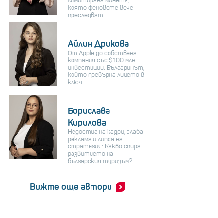
лимитирана монета,
която феновете вече
преследват
Айлин Дрикова
От Apple до собствена
компания със $100 млн.
инвестиции: Българинът,
който превърна лицето в
ключ
Борислава
Кирилова
Недостиг на кадри, слаба
реклама и липса на
стратегия: Какво спира
развитието на
българския туризъм?
Вижте още автори