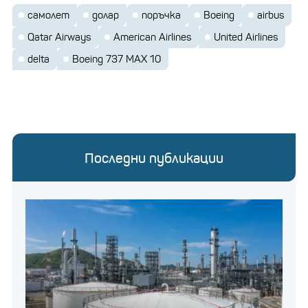
самолет
долар
поръчка
Boeing
airbus
Qatar Airways
American Airlines
United Airlines
delta
Boeing 737 MAX 10
Последни публикации