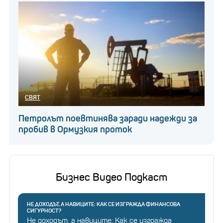
СВЯТ
Петролът поевтинява заради надежди за
пробив в Ормузкия проток
Бизнес Видео Подкаст
НЕ ДОХОДЪТ, А НАВИЦИТЕ: КАК СЕ ИЗГРАЖДА ФИНАНСОВА
СИГУРНОСТ?
Не доходът, а навиците: Как се изгражда