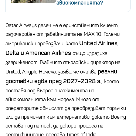
авиокомпанията?
Qatar Airways далеч не е единственият клиент,
разочарован от забавянията на MAX 10. Големи
United Airlines,
американски превозвачи като
Delta и American Airlines
също изразиха
загриженост. Главният търговски директор на
реални
United, Андрю Ночела, заяви, че очаква
доставки едва през 2027–2028 г.,
което
поставя под въпрос ангажимента на
авиокомпанията към модела. Много от
операторите обмислят да преобразуват поръчки
или да преминат към алтернативи, докато Boeing
остава под натиск да ускори процеса на
сертифициране, предава Times of India.