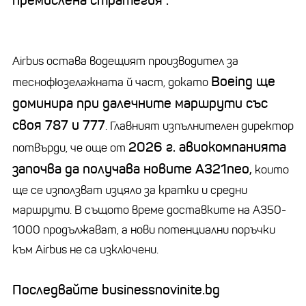
премислена стратегия“.
Airbus остава водещият производител за
Boeing ще
теснофюзелажната й част, докато
доминира при далечните маршрути със
своя 787 и 777
. Главният изпълнителен директор
2026 г. авиокомпанията
потвърди, че още от
започва да получава новите A321neo,
които
ще се използват изцяло за кратки и средни
маршрути. В същото време доставките на A350-
1000 продължават, а нови потенциални поръчки
към Airbus не са изключени.
Последвайте businessnovinite.bg