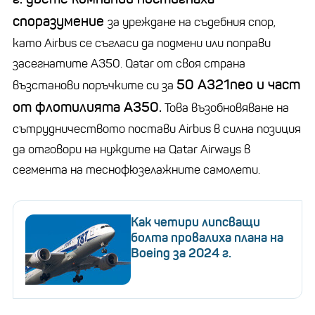
споразумение
за уреждане на съдебния спор,
като Airbus се съгласи да подмени или поправи
засегнатите A350. Qatar от своя страна
50 A321neo и част
възстанови поръчките си за
от флотилията A350.
Това възобновяване на
сътрудничеството постави Airbus в силна позиция
да отговори на нуждите на Qatar Airways в
сегмента на теснофюзелажните самолети.
Как четири липсващи
болта провалиха плана на
Boeing за 2024 г.