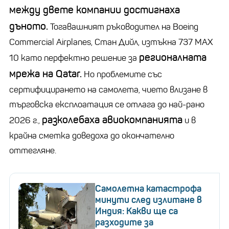
между двете компании достигнаха
дъното.
Тогавашният ръководител на Boeing
Commercial Airplanes, Стан Дийл, изтъкна 737 MAX
регионалната
10 като перфектно решение за
мрежа на Qatar.
Но проблемите със
сертифицирането на самолета, чието влизане в
търговска експлоатация се отлага до най-рано
разколебаха авиокомпанията
2026 г.,
и в
крайна сметка доведоха до окончателно
оттегляне.
Самолетна катастрофа
минути след излитане в
Индия: Какви ще са
разходите за