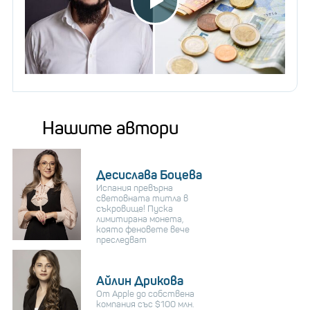
Нашите автори
Десислава Боцева
Испания превърна
световната титла в
съкровище! Пуска
лимитирана монета,
която феновете вече
преследват
Айлин Дрикова
От Apple до собствена
компания със $100 млн.