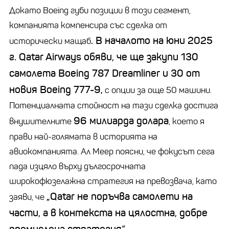
Докато Boeing губи позиции в този сегмент,
компанията компенсира със сделка от
. В началото на юни 2025
исторически мащаб
г. Qatar Airways обяви, че ще закупи 130
самолета Boeing 787 Dreamliner и 30 от
новия Boeing 777-9,
с опции за още 50 машини.
Потенциалната стойност на тази сделка достига
96 милиарда долара
внушителните
, което я
прави най-голямата в историята на
авиокомпанията. Ал Меер поясни, че фокусът сега
пада изцяло върху дългосрочната
широкофюзелажна стратегия на превозвача, като
„Qatar не поръчва самолети на
заяви, че
части, а в контекста на цялостна, добре