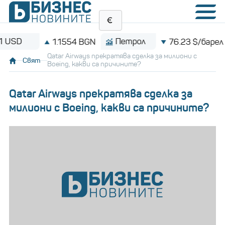
Петрол
Bit
1.1554 BGN
76.23 $/барел
Qatar Airways прекратява сделка за милиони с
Свят
Boeing, какви са причините?
Qatar Airways прекратява сделка за
милиони с Boeing, какви са причините?