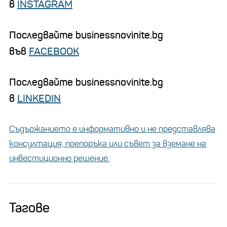
в
INSTAGRAM
Последвайте businessnovinite.bg
във
FACEBOOK
Последвайте businessnovinite.bg
в
LINKEDIN
Съдържанието е информативно и не представлява
консултация, препоръка или съвет за вземане на
инвестиционно решение.
Тагове