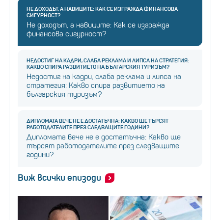
НЕ ДОХОДЪТ, А НАВИЦИТЕ: КАК СЕ ИЗГРАЖДА ФИНАНСОВА
СИГУРНОСТ?
Не доходът, а навиците: Как се изгражда
финансова сигурност?
НЕДОСТИГ НА КАДРИ, СЛАБА РЕКЛАМА И ЛИПСА НА СТРАТЕГИЯ:
КАКВО СПИРА РАЗВИТИЕТО НА БЪЛГАРСКИЯ ТУРИЗЪМ?
Недостиг на кадри, слаба реклама и липса на
стратегия: Какво спира развитието на
българския туризъм?
ДИПЛОМАТА ВЕЧЕ НЕ Е ДОСТАТЪЧНА: КАКВО ЩЕ ТЪРСЯТ
РАБОТОДАТЕЛИТЕ ПРЕЗ СЛЕДВАЩИТЕ ГОДИНИ?
Дипломата вече не е достатъчна: Какво ще
търсят работодателите през следващите
години?
Виж всички епизоди