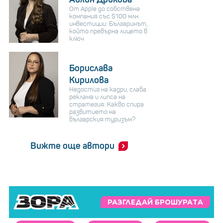
От Apple до собствена
компания със $100 млн.
инвестиции: Българинът,
който превърна лицето в
ключ
Борислава
Кирилова
Недостиг на кадри, слаба
реклама и липса на
стратегия: Какво спира
развитието на
българския туризъм?
Вижте още автори
РАЗГЛЕДАЙ БРОШУРАТА