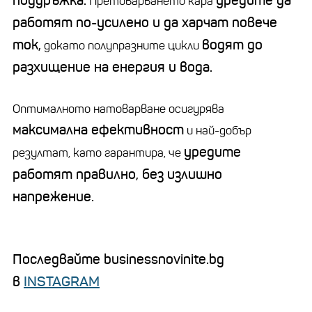
поддръжка.
уредите да
Претоварването кара
работят по-усилено и да харчат повече
ток,
водят до
докато полупразните цикли
разхищение на енергия и вода.
Оптималното натоварване осигурява
максимална ефективност
и най-добър
уредите
резултат, като гарантира, че
работят правилно, без излишно
напрежение.
Последвайте businessnovinite.bg
в
INSTAGRAM