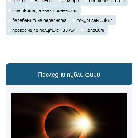
уреди
варовик
филтри
пестене на пари
сметките за електроенергия
барабанът на пералнята
полупълен цикъл
програма за полупълен цикъл
капацит
Последни публикации