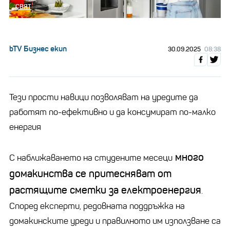
СВЯТ
bTV Бизнес екип
30.09.2025
08:38
Тези прости навици позволяват на уредите да
работят по-ефективно и да консумират по-малко
енергия
много
С наближаването на студените месеци
домакинства се притесняват от
растящите сметки за електроенергия
.
Според експерти, редовната поддръжка на
домакинските уреди и правилното им използване са