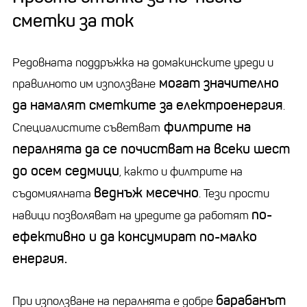
сметки за ток
Редовната поддръжка на домакинските уреди и
могат значително
правилното им използване
да намалят сметките за електроенергия
.
филтрите на
Специалистите съветват
пералнята да се почистват
на всеки шест
до осем седмици
, както и филтрите на
веднъж месечно
съдомиялната
. Тези прости
по-
навици позволяват на уредите да работят
ефективно и да консумират по-малко
енергия.
барабанът
При използване на пералнята е добре