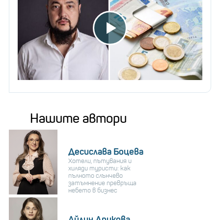
Нашите автори
Десислава Боцева
Хотели, пътувания и
хиляди туристи: как
пълното слънчево
затъмнение превръща
небето в бизнес
Айлин Дрикова