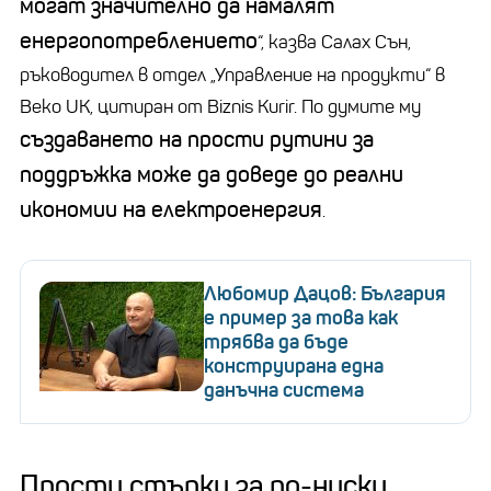
могат значително да намалят
енергопотреблението
“, казва Салах Сън,
ръководител в отдел „Управление на продукти“ в
Beko UK, цитиран от Biznis Kurir. По думите му
създаването на прости рутини за
поддръжка може да доведе до реални
икономии на електроенергия
.
Любомир Дацов: България
е пример за това как
трябва да бъде
конструирана една
данъчна система
Прости стъпки за по-ниски