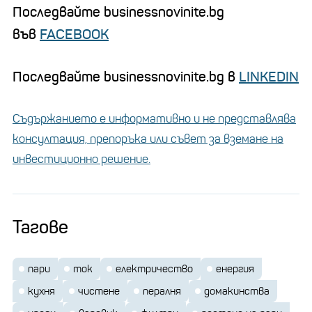
Последвайте businessnovinite.bg
във
FACEBOOK
Последвайте businessnovinite.bg в
LINKEDIN
Съдържанието е информативно и не представлява
консултация, препоръка или съвет за вземане на
инвестиционно решение.
Тагове
пари
ток
електричество
енергия
кухня
чистене
пералня
домакинства