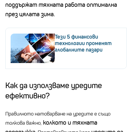
поддържат тяхната работа оптимална
през цялата зима.
Тези 5 финансови
технологии променят
глобалните пазари
Как да използваме уредите
ефективно?
Правилното натоварване на уредите е също
колкото и тяхната
толкова важно,