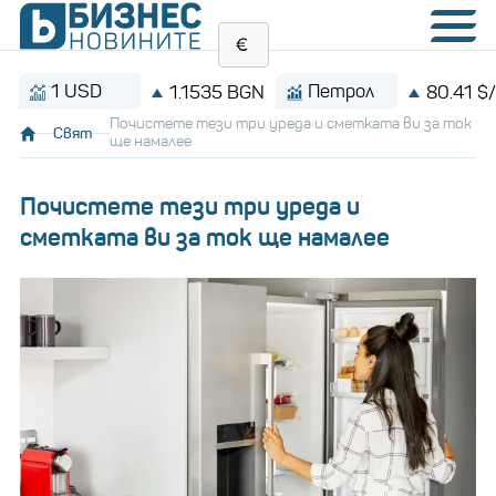
1 USD
Петрол
1.1535 BGN
80.41 $/барел
Почистете тези три уреда и сметката ви за ток
Свят
ще намалее
Почистете тези три уреда и
сметката ви за ток ще намалее