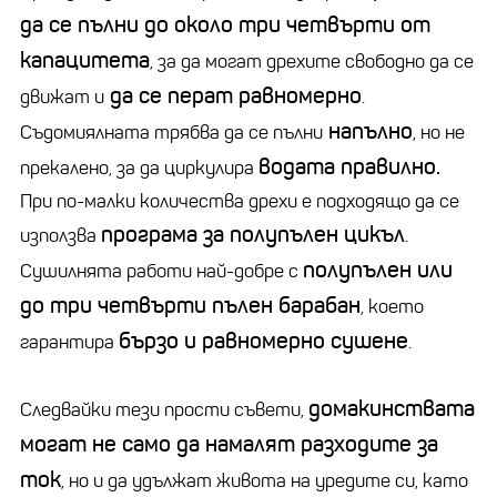
да се пълни до около три четвърти от
капацитета
, за да могат дрехите свободно да се
да се перат равномерно
движат и
.
напълно
Съдомиялната трябва да се пълни
, но не
водата правилно.
прекалено, за да циркулира
При по-малки количества дрехи е подходящо да се
програма за полупълен цикъл
използва
.
полупълен или
Сушилнята работи най-добре с
до три четвърти пълен барабан
, което
бързо и равномерно сушене
гарантира
.
домакинствата
Следвайки тези прости съвети,
могат не само да намалят разходите за
ток
, но и да удължат живота на уредите си, като