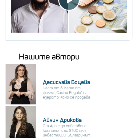
Нашите автори
Десислава Боцева
Част от вилата от
филма „Casino Royale“ на
езерото Комо се продава
Айлин Дрикова
От Apple до собствена
компания със $100 млн.
инвестиции: Българинът,