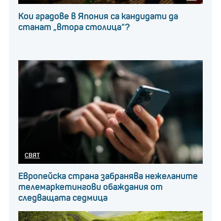
Кои градове в Япония са кандидати да
станат „втора столица“?
СВЯТ
Европейска страна забранява нежеланите
телемаркетингови обаждания от
следващата седмица