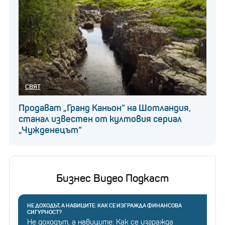
СВЯТ
Продават „Гранд Каньон“ на Шотландия,
станал известен от култовия сериал
„Чужденецът“
Бизнес Видео Подкаст
НЕ ДОХОДЪТ, А НАВИЦИТЕ: КАК СЕ ИЗГРАЖДА ФИНАНСОВА
СИГУРНОСТ?
Не доходът, а навиците: Как се изгражда