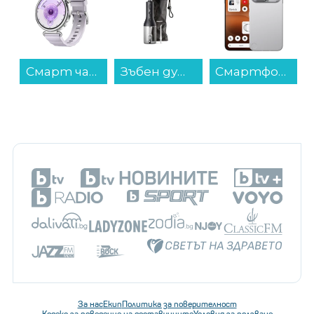
Смарт часовник Huawei WATCH GT 6 PURPLE 41mm Konsu-B19FC 55020FTM , 1.32...
Зъбен душ Philips HX3826/33 Sonicare , 250...
Смартфон Nothing Phone (4a) PRO 256/12 SILVER , 12 GB, 256 GB...
За нас
Екип
Политика за поверителност
Кодекс за поведение на доставчиците
Условия за ползване