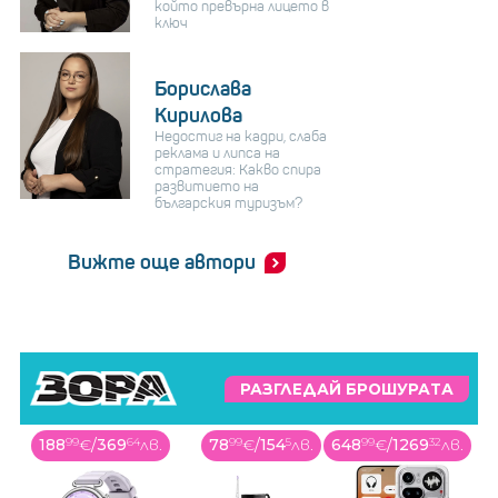
който превърна лицето в
ключ
Борислава
Кирилова
Недостиг на кадри, слаба
реклама и липса на
стратегия: Какво спира
развитието на
българския туризъм?
Вижте още автори
РАЗГЛЕДАЙ БРОШУРАТА
188
99
€
/
369
64
лв.
78
99
€
/
154
5
лв.
648
99
€
/
1269
32
лв.