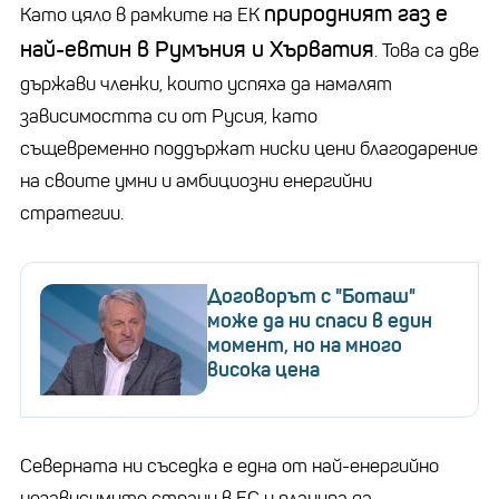
природният газ е
Като цяло в рамките на ЕК
най-евтин в Румъния и Хърватия
. Това са две
държави членки, които успяха да намалят
зависимостта си от Русия, като
същевременно поддържат ниски цени благодарение
на своите умни и амбициозни енергийни
стратегии.
Договорът с "Боташ"
може да ни спаси в един
момент, но на много
висока цена
Северната ни съседка е една от най-енергийно
независимите страни в ЕС и планира да