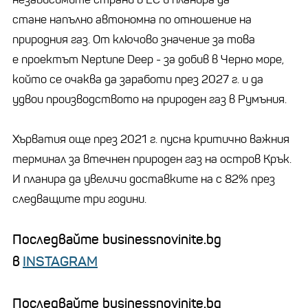
стане напълно автономна по отношение на
природния газ. От ключово значение за това
е проектът Neptune Deep - за добив в Черно море,
който се очаква да заработи през 2027 г. и да
удвои производството на природен газ в Румъния.
Хърватия още през 2021 г. пусна критично важния
терминал за втечнен природен газ на остров Крък.
И планира да увеличи доставките на с 82% през
следващите три години.
Последвайте businessnovinite.bg
в
INSTAGRAM
Последвайте businessnovinite.bg