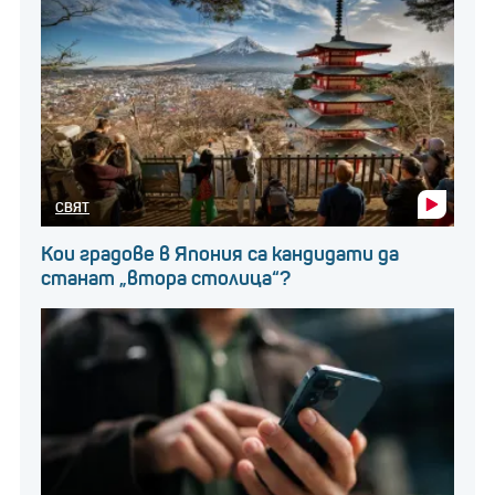
СВЯТ
Кои градове в Япония са кандидати да
станат „втора столица“?