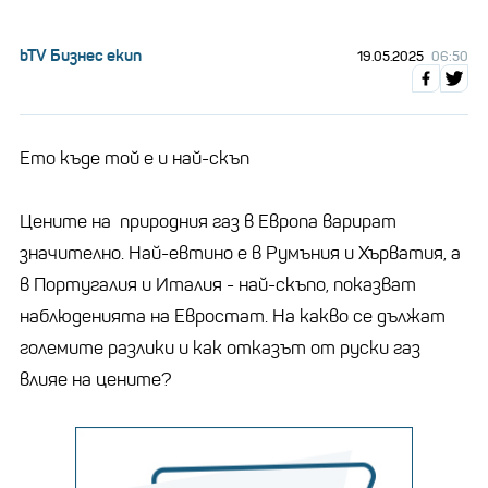
bTV Бизнес екип
19.05.2025
06:50
Ето къде той е и най-скъп
Цените на природния газ в Европа варират
значително. Най-евтино е в Румъния и Хърватия, а
в Португалия и Италия - най-скъпо, показват
наблюденията на Евростат. На какво се дължат
големите разлики и как отказът от руски газ
влияе на цените?