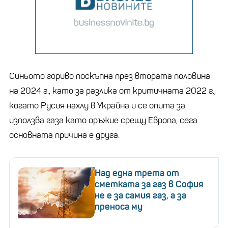
Синьото гориво поскъпна през втората половина
на 2024 г., като за разлика от критичната 2022 г.,
когато Русия нахлу в Украйна и се опита за
използва газа като оръжие срещу Европа, сега
основната причина е друга.
Над една трета от
сметката за газ в София
не е за самия газ, а за
преноса му