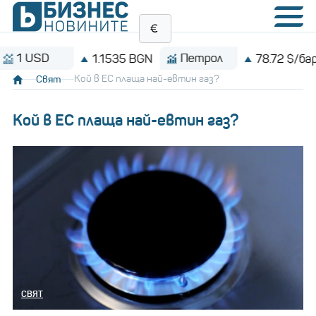
USD
Петрол
1.1535 BGN
78.72 $/барел
Свят
Кой в ЕС плаща най-евтин газ?
Кой в ЕС плаща най-евтин газ?
СВЯТ