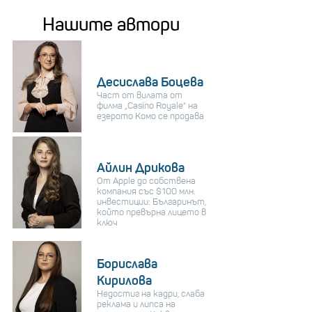
Нашите автори
Десислава Боцева
Част от вилата от
филма „Casino Royale“ на
езерото Комо се продава
Айлин Дрикова
От Apple до собствена
компания със $100 млн.
инвестиции: Българинът,
който превърна лицето в
ключ
Борислава
Кирилова
Недостиг на кадри, слаба
реклама и липса на