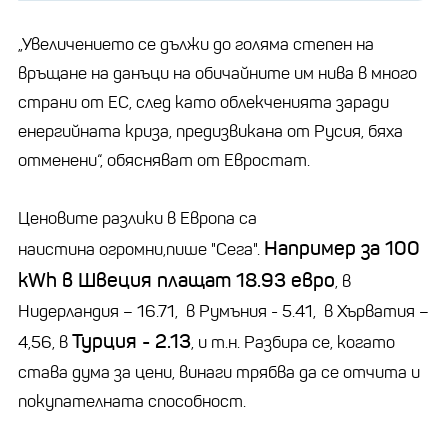
„Увеличението се дължи до голяма степен на
връщане на данъци на обичайните им нива в много
страни от ЕС, след като облекченията заради
енергийната криза, предизвикана от Русия, бяха
отменени“, обясняват от Евростат.
Ценовите разлики в Европа са
Например за 100
наистина огромни,пише "Сега".
kWh в Швеция плащат 18.93 евро
, в
Нидерландия – 16.71, в Румъния - 5.41, в Хърватия –
Турция - 2.13
4,56, в
, и т.н. Разбира се, когато
става дума за цени, винаги трябва да се отчита и
покупателната способност.