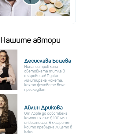
Нашите автори
Десислава Боцева
Испания превърна
световната титла в
съкровище! Пуска
лимитирана монета,
която феновете вече
преследват
Айлин Дрикова
От Apple до собствена
компания със $100 млн.
инвестиции: Българинът,
който превърна лицето в
ключ