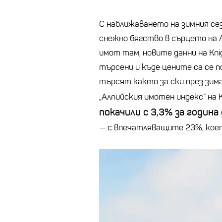
С наближаването на зимния се
снежно бягство в сърцето на 
имот там, новите данни на Kni
търсени и къде цените са се 
търсят както за ски през зим
„Алпийския имотен индекс“ на K
покачили с 3,3% за година 
— с впечатляващите 23%, коет