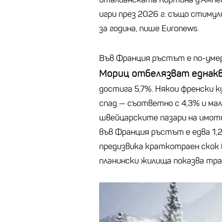
игри през 2026 г. също стиму
за година, пише Euronews.
Във Франция ръстът е по-уме
Мориц отбелязват еднакв
достига 5,7%. Някои френски 
спад — съответно с 4,3% и ма
швейцарските пазари на имоти 
във Франция ръстът е едва 1,
предизвика краткотраен скок
планински жилища показва тра