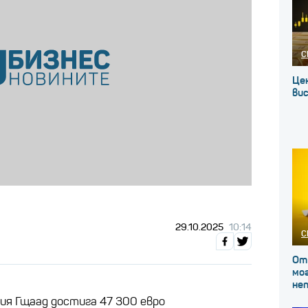
С
Це
вис
29.10.2025
10:14
С
От
мог
не
ия Гщаад достига 47 300 евро