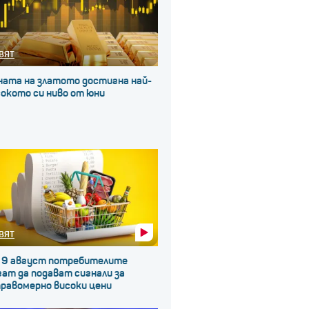
ВЯТ
ната на златото достигна най-
окото си ниво от юни
ВЯТ
 9 август потребителите
ат да подават сигнали за
правомерно високи цени