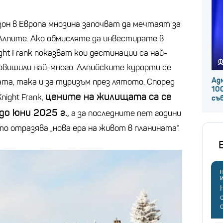
зон в Европа мнозина започват да мечтаят за
Алпите. Ако обмисляте да инвестирате в
ght Frank показват кои дестинации са най-
Ф
повишили най-много. Алпийските курорти се
Ад
ата, така и за туризъм през лятото. Според
100
цените на жилищата са се
night Frank,
съ
до юни 2025 г.,
а за последните пет години
о отразява „нова ера на живот в планината“.
Н