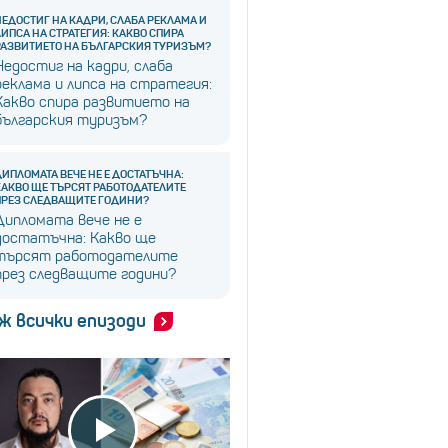
НЕДОСТИГ НА КАДРИ, СЛАБА РЕКЛАМА И
ЛИПСА НА СТРАТЕГИЯ: КАКВО СПИРА
РАЗВИТИЕТО НА БЪЛГАРСКИЯ ТУРИЗЪМ?
Недостиг на кадри, слаба
реклама и липса на стратегия:
Какво спира развитието на
българския туризъм?
ДИПЛОМАТА ВЕЧЕ НЕ Е ДОСТАТЪЧНА:
КАКВО ЩЕ ТЪРСЯТ РАБОТОДАТЕЛИТЕ
ПРЕЗ СЛЕДВАЩИТЕ ГОДИНИ?
Дипломата вече не е
достатъчна: Какво ще
търсят работодателите
през следващите години?
ж всички епизоди