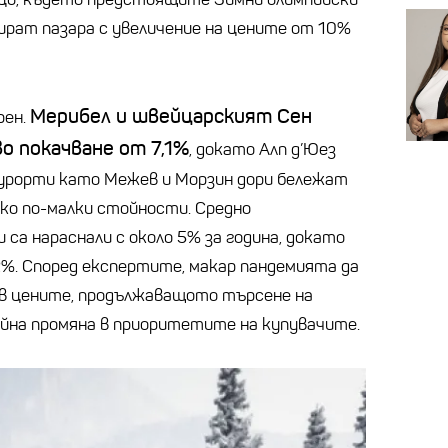
лират пазара с увеличение на цените от 10%
Мерибел и швейцарският Сен
рен.
о покачване от 7,1%
, докато Алп д’Юез
курорти като Межев и Морзин дори бележат
лко по-малки стойности. Средно
са нараснали с около 5% за година, докато
2%. Според експертите, макар пандемията да
 в цените, продължаващото търсене на
йна промяна в приоритетите на купувачите.