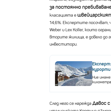
за постоянно пребиваване
швейцарският
класацията е
14,6%. Експертите посочват, 
Weber и Lex Koller, които ог
вторите жилища, е довело до 
инвеститори.
Експерт:
курорти 
Ние имаме
километра
Давос с
След него се нарежда
италианската Кортина д’Ампе