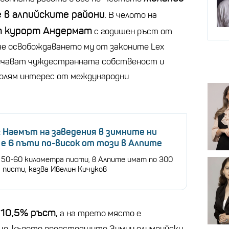
 в алпийските райони
. В челото на
 курорт Андермат
с годишен ръст от
че освобождаването му от законите Lex
раничават чуждестранната собственост и
голям интерес от международни
 Наемът на заведения в зимните ни
е 6 пъти по-висок от този в Алпите
 50-60 километра писти, в Алпите имат по 300
 писти, казва Ивелин Кичуков
 10,5% ръст,
а на трето място е
цо, където предстоящите Зимни олимпийски