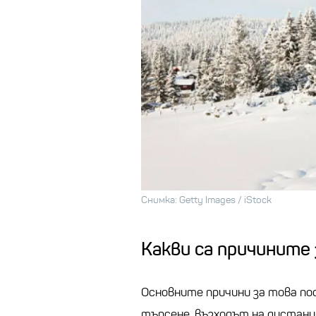
Снимка: Getty Images / iStock
Какви са причините
Основните причини за това по
търсене, възходът на дистан