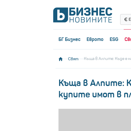
Е
БГ Бизнес
Еврото
ESG
Св
Свят
Къща в Алпите: Къде е 
Къща в Алпите: К
купите имот в п