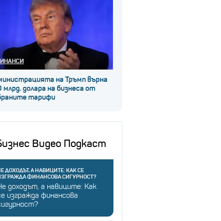
ИНАНСИ
министрацията на Тръмп върна
 млрд. долара на бизнеса от
браните тарифи
Бизнес Видео Подкаст
Е ДОХОДЪТ, А НАВИЦИТЕ: КАК СЕ
ИЗГРАЖДА ФИНАНСОВА СИГУРНОСТ?
Не доходът, а навиците: Как
се изгражда финансова
сигурност?