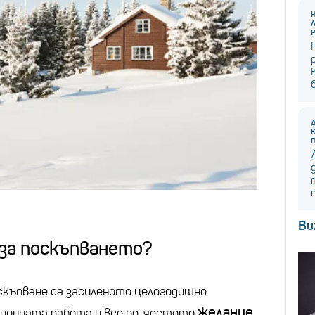
Ви
 за поскъпването?
скъпване са засиленото целогодишно
желание
ционната работа и все по-честото