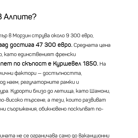
 в Алпите?
ър в Морзин струва около 9 300 евро,
ад достига 47 300 евро.
Средната цена
ро, като единственият френски
пет по скъпост е Куршевел 1850.
На
злични фактори — достъпността,
д наем, регулаторните рамки и
ра. Курорти близо до летища, като Шамони,
по-високо търсене, а тези, които развиват
ни съоръжения, обикновено поскъпват по-
ната не се ограничава само до ваканционни