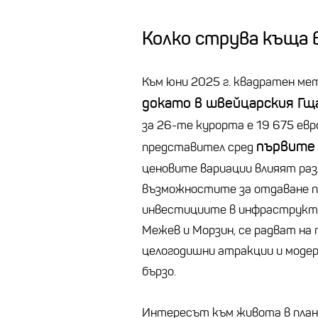
Колко струва къща
Към юни 2025 г. квадратен мет
докато в швейцарския Гща
за 26-те курорта е 19 675 ев
първите 
представител сред
ценовите вариации влияят ра
възможностите за отдаване по
инвестициите в инфраструкту
Межев и Морзин, се радват на 
целогодишни атракции и модер
бързо.
Интересът към живота в плани