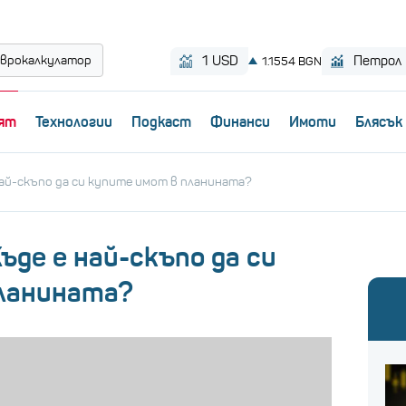
врокалкулатор
ят
Технологии
Пoдкаст
Финанси
Имоти
Блясък
най-скъпо да си купите имот в планината?
ъде е най-скъпо да си
ланината?