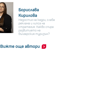
Борислава
Кирилова
Недостиг на кадри, слаба
реклама и липса на
стратегия: Какво спира
развитието на
българския туризъм?
Вижте още автори