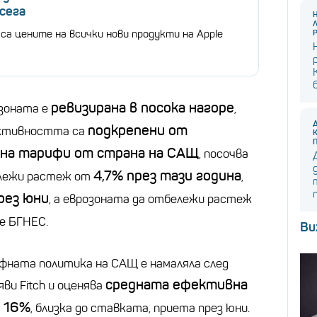
сега
са цените на всички нови продукти на Apple
ревизирана в посока нагоре
озоната е
,
подкрепени от
активността са
 на тарифи от страна на САЩ
, посочва
4,7% през тази година
бележи растеж от
,
рез юни
, а еврозоната да отбележи растеж
де БГНЕС.
Ви
ната политика на САЩ е намаляла след
средната ефективна
аяви Fitch и оценява
 16%
, близка до ставката, приета през юни.