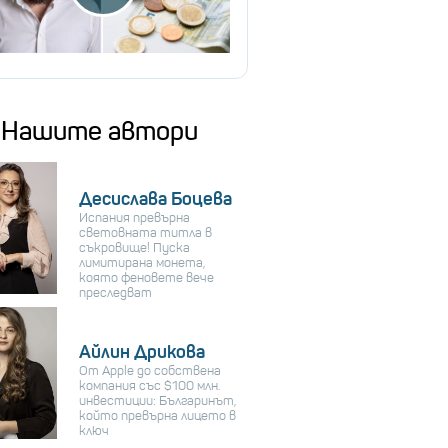
Нашите автори
Десислава Боцева
Испания превърна
световната титла в
съкровище! Пуска
лимитирана монета,
която феновете вече
преследват
Айлин Дрикова
От Apple до собствена
компания със $100 млн.
инвестиции: Българинът,
който превърна лицето в
ключ