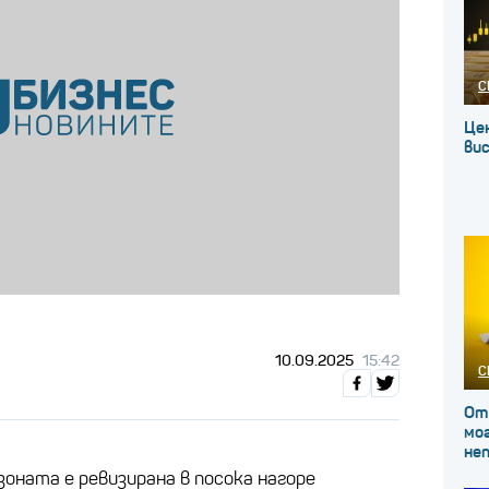
С
Це
вис
10.09.2025
15:42
С
От
мог
не
оната е ревизирана в посока нагоре