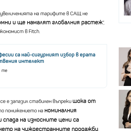
 увеличенията на тарифите в САЩ не
омни и ще намалят глобалния растеж
“,
кономист в Fitch.
фесии са най-сигурният избор в ерата
ствения интелект
а те
шока от
се е запазил стабилен въпреки
номиналния
ато понижението на
 спада на износните цени са
ането на чуждестранните продажби
,