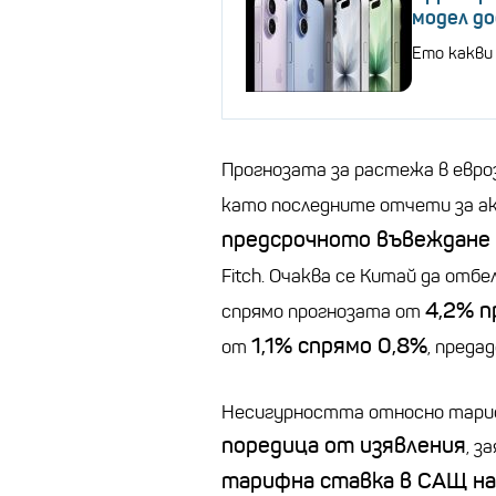
модел до
Ето какви 
Прогнозата за растежа в евр
като последните отчети за 
предсрочното въвеждане
Fitch. Oчаква се Китай да от
4,2% п
спрямо прогнозата от
1,1% спрямо 0,8%
от
, преда
Несигурността относно тариф
поредица от изявления
, з
тарифна ставка в САЩ на