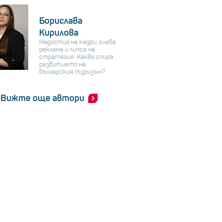
Борислава
Кирилова
Недостиг на кадри, слаба
реклама и липса на
стратегия: Какво спира
развитието на
българския туризъм?
Вижте още автори