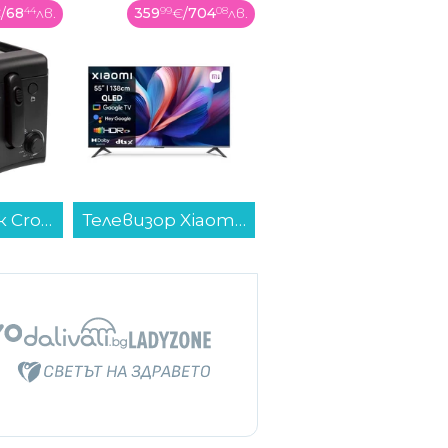
704
08
лв.
79
99
€
/
156
45
лв.
245
99
€
/
481
12
лв.
Телевизор Xiaomi A Pro 55 2026 / ELA5974EU , 138 см, 3840x2160 UHD-4K , 55 inch, Android , QLED ...
Рутер Wi-Fi TP-Link Archer BE230...
Пералня Crown LW 1270T , 1200 об./мин., 7.00 kg, D , Бял...