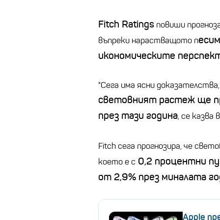
Fitch Ratings
повиши прогноз
есим
въпреки нарастващото п
икономическите перспект
"Сега има ясни доказателства,
световният растеж ще пр
през тази година
, се казва 
Fitch сега прогнозира, че све
0,2 процентни пу
което е с
от 2,9% през миналата го
Apple пр