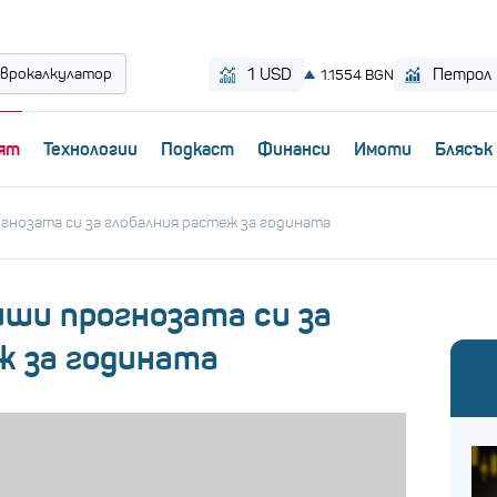
врокалкулатор
ят
Технологии
Пoдкаст
Финанси
Имоти
Блясък
огнозата си за глобалния растеж за годината
виши прогнозата си за
ж за годината