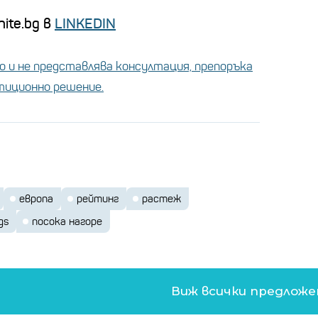
ite.bg в
LINKEDIN
 и не представлява консултация, препоръка
стиционно решение.
европа
рейтинг
растеж
gs
посока нагоре
Виж всички предлож