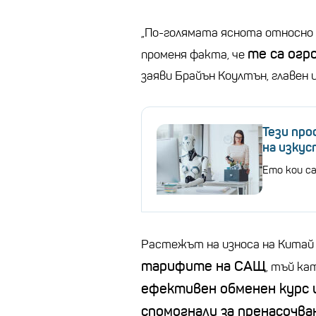
„По-голямата яснота относно
те са огр
променя факта, че
заяви Брайън Коултън, главен и
Тези про
на изку
Ето кои с
Растежът на износа на Китай 
тарифите на САЩ
, тъй к
ефективен обменен курс и
спомогнали за пренасочв