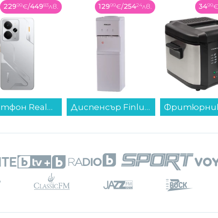
129
99
€
/
254
24
лв.
34
99
€
/
68
44
лв.
359
99
€
/
Диспенсър Finlux FWD-2058WP , 640 W...
Фритюрник Crown CDF-25L16SP...