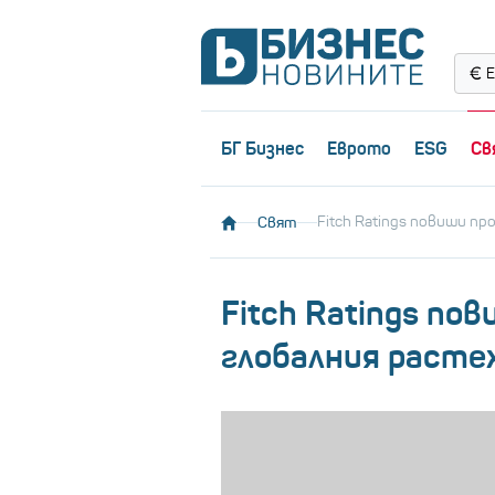
Е
БГ Бизнес
Еврото
ESG
Св
Свят
Fitch Ratings повиши пр
Fitch Ratings по
глобалния расте