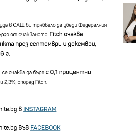
уда в САЩ би трябвало да убеди Федералния
Fitch очаква
бързо от очакваното.
ункта през септември и декември,
6 г.
с 0,1 процентни
 се очаква да бъде
и 2,3%, според Fitch.
ite.bg в
INSTAGRAM
nite.bg във
FACEBOOK