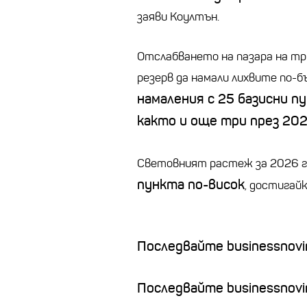
заяви Коултън.
Отслабването на пазара на тр
резерв да намали лихвите по-
намаления с 25 базисни п
както и още три през 202
Световният растеж за 2026 г.
пункта по-висок
, достигайк
Последвайте businessnovin
Последвайте businessnovi