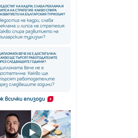
НЕДОСТИГ НА КАДРИ, СЛАБА РЕКЛАМА И
ЛИПСА НА СТРАТЕГИЯ: КАКВО СПИРА
РАЗВИТИЕТО НА БЪЛГАРСКИЯ ТУРИЗЪМ?
Недостиг на кадри, слаба
реклама и липса на стратегия:
Какво спира развитието на
българския туризъм?
ДИПЛОМАТА ВЕЧЕ НЕ Е ДОСТАТЪЧНА:
КАКВО ЩЕ ТЪРСЯТ РАБОТОДАТЕЛИТЕ
ПРЕЗ СЛЕДВАЩИТЕ ГОДИНИ?
Дипломата вече не е
достатъчна: Какво ще
търсят работодателите
през следващите години?
ж всички епизоди