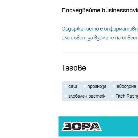
Последвайте businessnovin
Съдържанието е информативно
или съвет за вземане на инве
Тагове
сащ
прогноза
еврозона
глобален растеж
Fitch Ratin