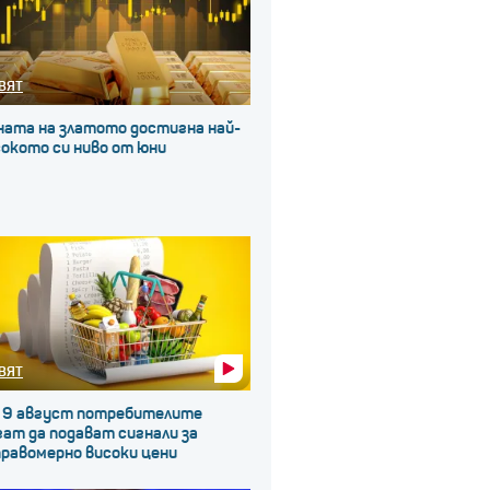
ВЯТ
ната на златото достигна най-
окото си ниво от юни
ВЯТ
 9 август потребителите
ат да подават сигнали за
правомерно високи цени