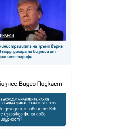
ИНАНСИ
министрацията на Тръмп върна
 млрд. долара на бизнеса от
браните тарифи
Бизнес Видео Подкаст
Е ДОХОДЪТ, А НАВИЦИТЕ: КАК СЕ
ИЗГРАЖДА ФИНАНСОВА СИГУРНОСТ?
Не доходът, а навиците: Как
се изгражда финансова
сигурност?