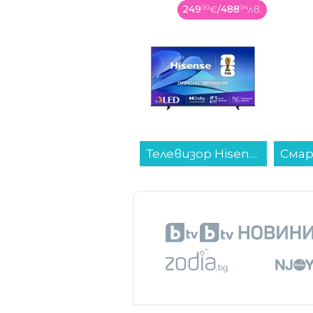
249
99
€
/
488
94
лв.
229
99
€
/
449
83
лв.
Телевизор Hisense 43E7Q , 109 см, 3840x2160 UHD-4K , 43 inch, QLED ...
Смартфон Realme 14 5G 256/8 SILVER , 256 GB, 8 GB...