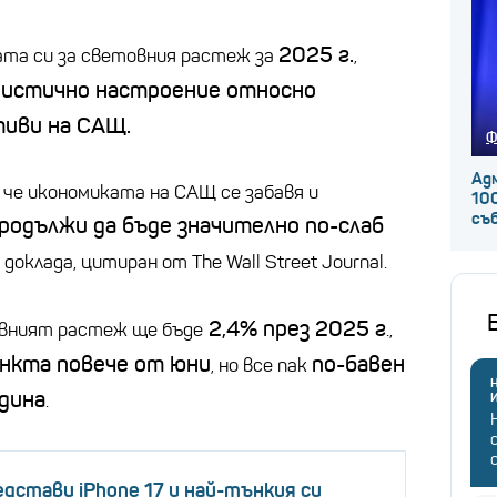
2025 г.
ата си за световния растеж за
,
истично настроение относно
иви на САЩ.
Ф
Ад
 че икономиката на САЩ се забавя и
100
съ
одължи да бъде значително по-слаб
в доклада, цитиран от The Wall Street Journal.
2,4% през 2025 г
товният растеж ще бъде
.,
нкта повече от юни
по-бавен
, но все пак
Н
дина
.
едстави iPhone 17 и най-тънкия си