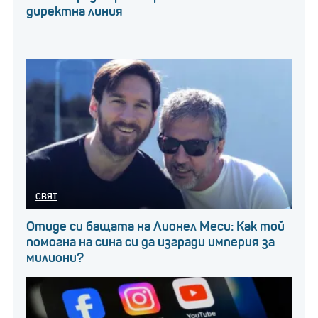
директна линия
СВЯТ
Отиде си бащата на Лионел Меси: Как той
помогна на сина си да изгради империя за
милиони?