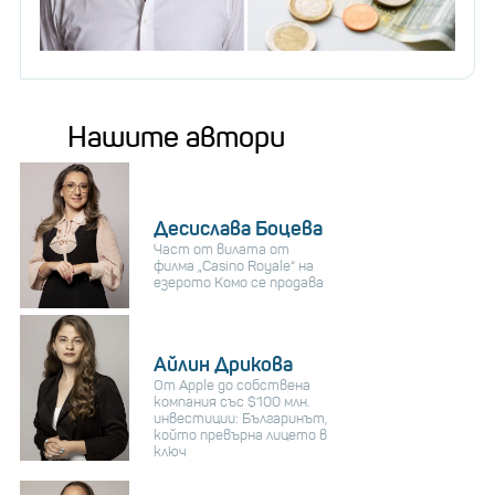
Нашите автори
Десислава Боцева
Част от вилата от
филма „Casino Royale“ на
езерото Комо се продава
Айлин Дрикова
От Apple до собствена
компания със $100 млн.
инвестиции: Българинът,
който превърна лицето в
ключ