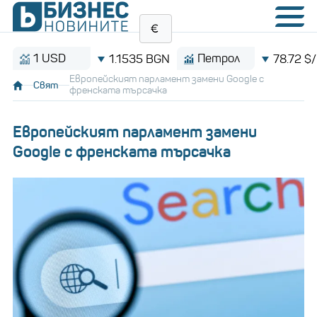
1 USD
Петрол
1.1535 BGN
78.72 $/баре
Европейският парламент замени Google с
Свят
френската търсачка
Европейският парламент замени
Google с френската търсачка