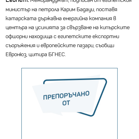
Меморандумът, подписан от египетския
министър на петрола Карим Бадауи, поставя
катарската държавна енергийна компания в
центъра на усилията за свързване на кипърските
офшорни находища с египетските експортни
съоръжения и европейските пазари, съобщи
Евронюз, цитира БГНЕС.