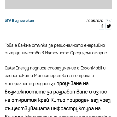
bTV Бизнес екип
26.05.2026
17:42
Това е важна стъпка за регионалното енергийно
сътрудничество в Източното Средиземноморие
QatarEnergy подписа споразумение с ExxonMobil и
египетското Министерство на петрола и
проучване на
минералните ресурси за
възможностите за разработване и износ
на открития край Кипър природен газ чрез
съществуващата инфраструктура на
Египет.