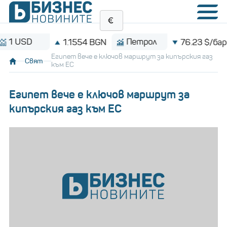
SD
Петрол
1.1554 BGN
76.23 $/барел
Египет вече е ключов маршрут за кипърския газ
Свят
към ЕС
Египет вече е ключов маршрут за
кипърския газ към ЕС