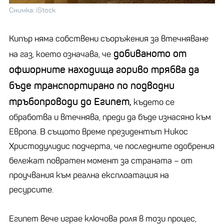
Снимка: iStock
Кипър няма собствени съоръжения за втечняване
добиваното от
на газ, което означава, че
офшорните находища гориво трябва да
бъде транспортирано по подводни
тръбопроводи до Египет,
където се
обработва и втечнява, преди да бъде изнасяно към
Европа. В същото време президентът Никос
Христодулидис подчерта, че последните одобрения
бележат повратен момент за страната – от
проучвания към реална експлоатация на
ресурсите.
Египет вече играе ключова роля в този процес,