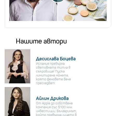
Нашите автори
Десислава Боцева
Испания превърна
световната титла в
съкровище! Пуска
лимитирана монета,
която феновете вече
преследват
Айлин Дрикова
От Apple до собствена
компания със $100 млн.
инвестиции: Българинът,
който превърна лицето в