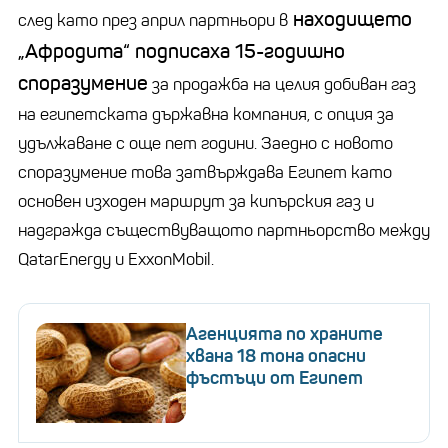
находището
след като през април партньори в
„Афродита“ подписаха 15-годишно
споразумение
за продажба на целия добиван газ
на египетската държавна компания, с опция за
удължаване с още пет години. Заедно с новото
споразумение това затвърждава Египет като
основен изходен маршрут за кипърския газ и
надгражда съществуващото партньорство между
QatarEnergy и ExxonMobil.
Агенцията по храните
хвана 18 тона опасни
фъстъци от Египет