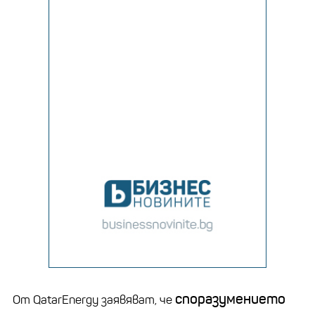
споразумението
От QatarEnergy заявяват, че