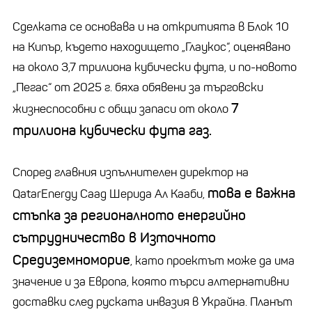
Сделката се основава и на откритията в Блок 10
на Кипър, където находището „Глаукос“, оценявано
на около 3,7 трилиона кубически фута, и по-новото
„Пегас“ от 2025 г. бяха обявени за търговски
7
жизнеспособни с общи запаси от около
трилиона кубически фута газ.
Според главния изпълнителен директор на
това е важна
QatarEnergy Саад Шерида Ал Кааби,
стъпка за регионалното енергийно
сътрудничество в Източното
Средиземноморие
, като проектът може да има
значение и за Европа, която търси алтернативни
доставки след руската инвазия в Украйна. Планът