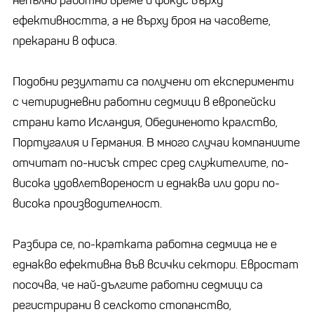
непълно работно време и фокус върху
ефективността, а не върху броя на часовете,
прекарани в офиса.
Подобни резултати са получени от експерименти
с четиридневни работни седмици в европейски
страни като Исландия, Обединеното кралство,
Португалия и Германия. В много случаи компаниите
отчитат по-нисък стрес сред служителите, по-
висока удовлетвореност и еднаква или дори по-
висока производителност.
Разбира се, по-кратката работна седмица не е
еднакво ефективна във всички сектори. Евростат
посочва, че най-дългите работни седмици са
регистрирани в селското стопанство,