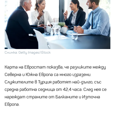
Снимка: Getty Images/iStock
Карта на Евростат показва, че разликите между
Северна и Южна Европа са много изразени.
Служителите в Турция работят най-дълго, със
средна работна седмица от 42,4 часа. След нея се
нареждат страните от Балканите и Източна
Европа.