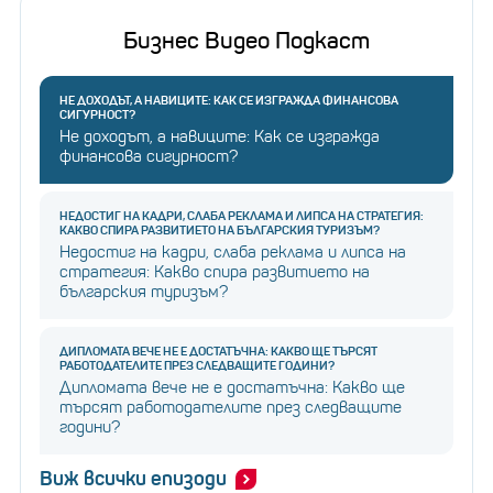
Бизнес Видео Подкаст
НЕ ДОХОДЪТ, А НАВИЦИТЕ: КАК СЕ ИЗГРАЖДА ФИНАНСОВА
СИГУРНОСТ?
Не доходът, а навиците: Как се изгражда
финансова сигурност?
НЕДОСТИГ НА КАДРИ, СЛАБА РЕКЛАМА И ЛИПСА НА СТРАТЕГИЯ:
КАКВО СПИРА РАЗВИТИЕТО НА БЪЛГАРСКИЯ ТУРИЗЪМ?
Недостиг на кадри, слаба реклама и липса на
стратегия: Какво спира развитието на
българския туризъм?
ДИПЛОМАТА ВЕЧЕ НЕ Е ДОСТАТЪЧНА: КАКВО ЩЕ ТЪРСЯТ
РАБОТОДАТЕЛИТЕ ПРЕЗ СЛЕДВАЩИТЕ ГОДИНИ?
Дипломата вече не е достатъчна: Какво ще
търсят работодателите през следващите
години?
Виж всички епизоди