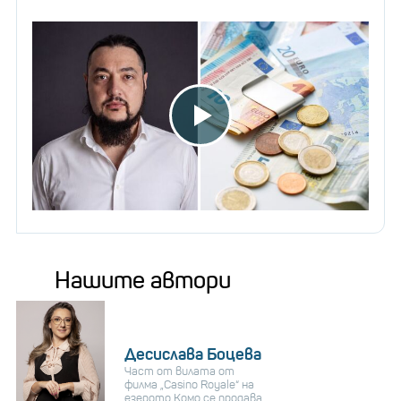
Нашите автори
Десислава Боцева
Част от вилата от
филма „Casino Royale“ на
езерото Комо се продава