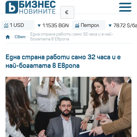
USD
Петрол
1.1535 BGN
78.72 $/барел
Една страна работи само 32 часа и е най-
Свят
богатата в Европа
Една страна работи само 32 часа и е
най-богатата в Европа