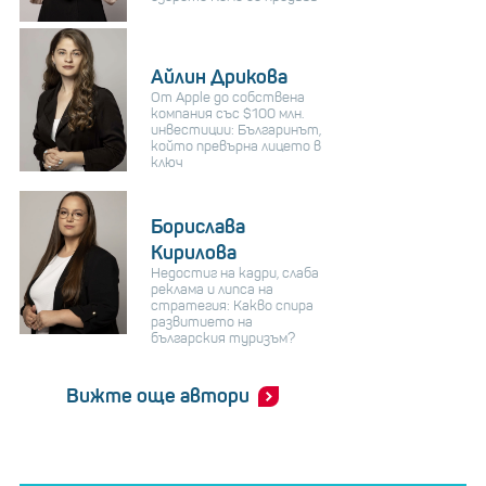
Айлин Дрикова
От Apple до собствена
компания със $100 млн.
инвестиции: Българинът,
който превърна лицето в
ключ
Борислава
Кирилова
Недостиг на кадри, слаба
реклама и липса на
стратегия: Какво спира
развитието на
българския туризъм?
Вижте още автори