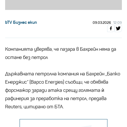
bTV Бизнес екип
09.03.2026
12:09
Компанията уверява, че пазара в Бахрейн няма да
остане без петрол
Държавната петролна компания на Бахрейн „Бапко
Енерджис“ (Bapco Energies) съобщи, че обявява
форсмажор заради атака срещу голямата ѝ
рафинерия за преработка на петрол, предава
Reuters, цитирано от БТА.