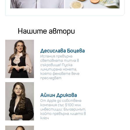
Нашите автори
Десислава Боцева
Испания превърна
световната титла в
съкровище! Пуска
лимитирана монета,
която феновете вече
преследват
Айлин Дрикова
От Apple до собствена
компания със $100 млн.
инвестиции: Българинът,
който превърна лицето в
ключ