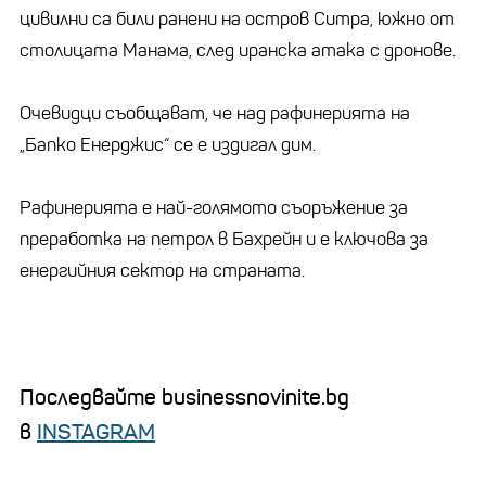
цивилни са били ранени на остров Ситра, южно от
столицата Манама, след иранска атака с дронове.
Очевидци съобщават, че над рафинерията на
„Бапко Енерджис“ се е издигал дим.
Рафинерията е най-голямото съоръжение за
преработка на петрол в Бахрейн и е ключова за
енергийния сектор на страната.
Последвайте businessnovinite.bg
в
INSTAGRAM