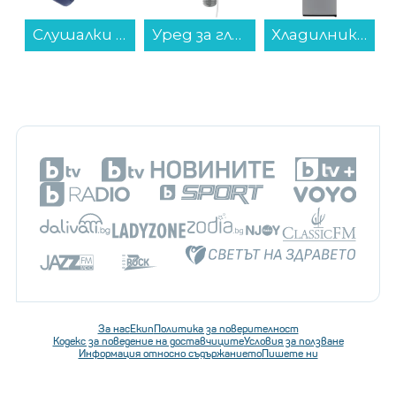
Слушалки JBL T530BT BLU JBLT530BTBLUEU , Bluetooth , ON-EAR...
Уред за гладене с пара Philips STH7040/80...
Хладилник с фризер Indesit INKF 8251 S4E , 250 l, E , No Frost , Сребрист...
За нас
Екип
Политика за поверителност
Кодекс за поведение на доставчиците
Условия за ползване
Информация относно съдържанието
Пишете ни
Последвайте ни