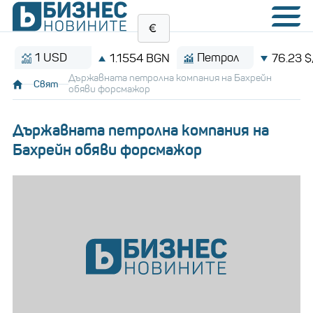
1 USD
Петрол
1.1554 BGN
76.23 $/бар
Държавната петролна компания на Бахрейн
Свят
обяви форсмажор
Държавната петролна компания на
Бахрейн обяви форсмажор