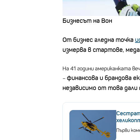
Бизнесът на Вон
От бизнес гледна точка
и
измерва в стартове, меда
На 41 години американката ве
финансова и брандова е
–
независимо от това дали 
Сестрат
хеликопт
Първи ком