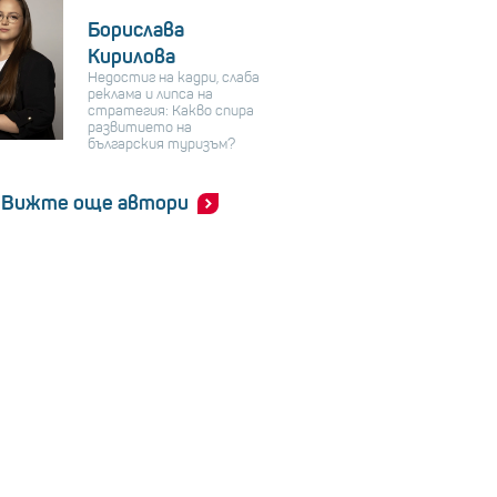
Борислава
Кирилова
Недостиг на кадри, слаба
реклама и липса на
стратегия: Какво спира
развитието на
българския туризъм?
Вижте още автори