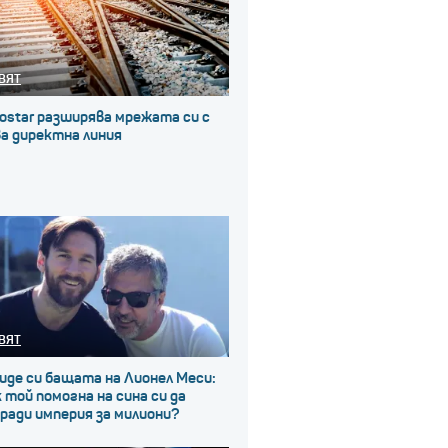
ВЯТ
ostar разширява мрежата си с
а директна линия
ВЯТ
иде си бащата на Лионел Меси:
 той помогна на сина си да
ради империя за милиони?