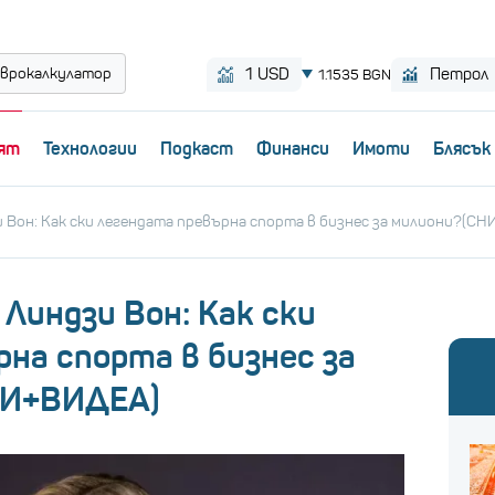
врокалкулатор
ят
Технологии
Пoдкаст
Финанси
Имоти
Блясък
 Вон: Как ски легендата превърна спорта в бизнес за милиони?(
Линдзи Вон: Как ски
на спорта в бизнес за
КИ+ВИДЕА)