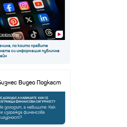
ЕХНОЛОГИИ
ачина, по които правите
чната си информация публична
лайн
Бизнес Видео Подкаст
Е ДОХОДЪТ, А НАВИЦИТЕ: КАК СЕ
ИЗГРАЖДА ФИНАНСОВА СИГУРНОСТ?
Не доходът, а навиците: Как
се изгражда финансова
сигурност?