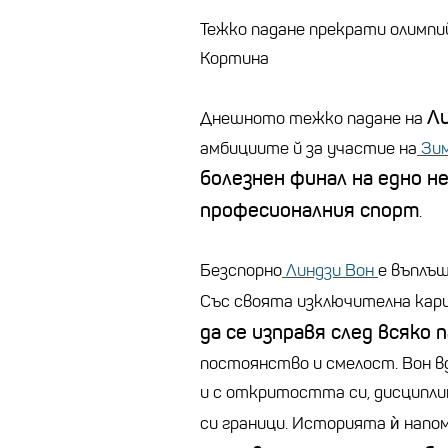
Тежко падане прекрати олимпи
Кортина
Л
Днешното тежко падане на
амбициите й за участие на
Зим
болезнен финал на едно н
професионалния спорт
.
Безспорно
Линдзи Вон
е въплъщ
Със своята изключителна кари
да се изправя след всяко 
постоянство и смелост. Вон в
и с откритостта си, дисципл
си граници. Историята ѝ напом