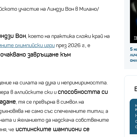
йското участие на Линдзи Вон в Милано/
индзи Вон
, което на практика сложи край на
Т
ните олимпийски игри
през 2026 г., е
5 н
еочаквано завръщане към
ли
он
ение на силата на духа и непримиримостта.
способността си
ера в алпийските ски и
падане
, тя се превърна в символ на
Н
дъхновява не само със спечелените титли, а
ината и желанието да надскача собствените
истинските шампиони се
ня, че