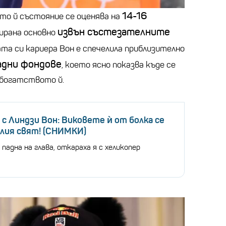
14-16
ото й състояние се оценява на
извън състезателните
мирана основно
лата си кариера Вон е спечелила приблизително
адни фондове
, което ясно показва къде се
 богатството й.
 с Линдзи Вон: Виковете ѝ от болка се
елия свят! (СНИМКИ)
падна на глава, откараха я с хеликопер