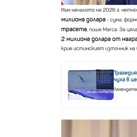
Към началото на 2026 г. нетн
милиона долара
- сума, фор
трасета
, пише Marca. За ця
2 милиона долара от нагр
крие истинският източник на
Трагедия
чуха в ц
Легендата 