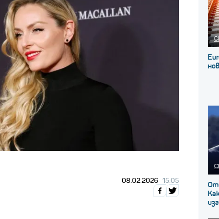
С
Eur
нов
С
08.02.2026
15:05
От
Как
изг