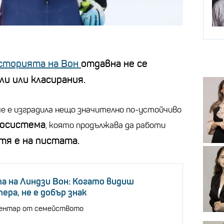
сторията на Вон
отдавна не се
ли или класирания.
че е изградила нещо значително по-устойчиво
косистема
, която продължава да работи
тя е на пистата.
а на Линдзи Вон: Когато видиш
ерa, не е добър знак
ентар от семейството