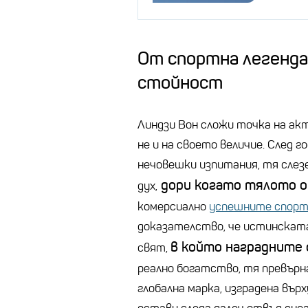
От спортна легенда
стойност
Линдзи Вон сложи точка на акт
не и на своето величие. След 
нечовешки изпитания, тя слез
дори когато тялото 
дух,
комерсиално
успешните спор
доказателство, че истинската
в който наградните
свят,
реално богатство, тя превърн
глобална марка, изграденa върх