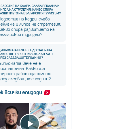
НЕДОСТИГ НА КАДРИ, СЛАБА РЕКЛАМА И
ЛИПСА НА СТРАТЕГИЯ: КАКВО СПИРА
РАЗВИТИЕТО НА БЪЛГАРСКИЯ ТУРИЗЪМ?
Недостиг на кадри, слаба
реклама и липса на стратегия:
Какво спира развитието на
българския туризъм?
ДИПЛОМАТА ВЕЧЕ НЕ Е ДОСТАТЪЧНА:
КАКВО ЩЕ ТЪРСЯТ РАБОТОДАТЕЛИТЕ
ПРЕЗ СЛЕДВАЩИТЕ ГОДИНИ?
Дипломата вече не е
достатъчна: Какво ще
търсят работодателите
през следващите години?
ж всички епизоди