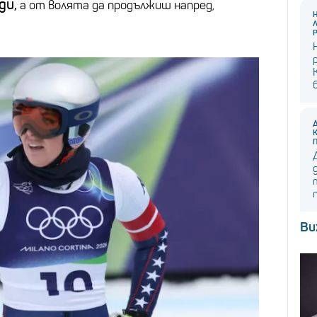
ди,
а от волята да продължиш напред,
Ви