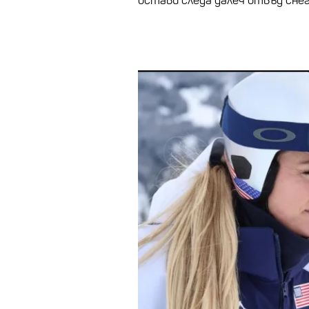
остави следа далеч отвъд снег