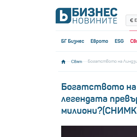
Е
БГ Бизнес
Еврото
ESG
Св
Свят
Богатството на Линдзи
Богатството на 
легендата превър
милиони?(СНИМ