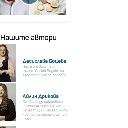
Нашите автори
Десислава Боцева
Част от вилата от
филма „Casino Royale“ на
езерото Комо се продава
Айлин Дрикова
От Apple до собствена
компания със $100 млн.
инвестиции: Българинът,
който превърна лицето в
ключ