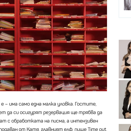
 – има само една малка уловка. Гостите,
т да си осигурят резервация ще трябва да
мат с обработката на писма, а интензивен
подаван от Катя, главният елф, пише Time out.