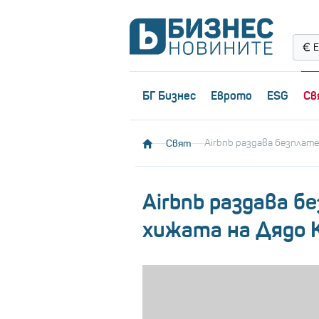
Е
БГ Бизнес
Еврото
ESG
Св
Свят
Airbnb раздава безплат
Airbnb раздава б
хижата на Дядо 