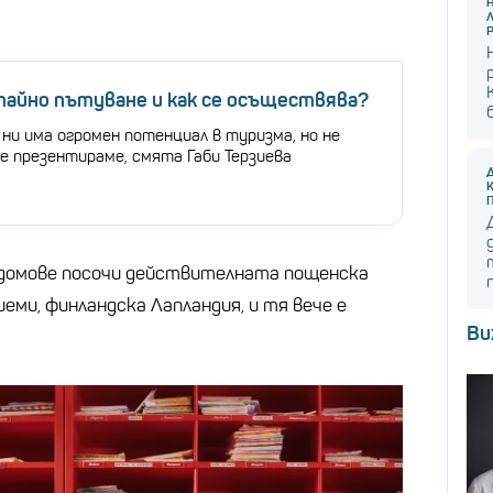
тайно пътуване и как се осъществява?
ни има огромен потенциал в туризма, но не
е презентираме, смята Габи Терзиева
домове посочи действителната пощенска
иеми, финландска Лапландия, и тя вече е
Ви