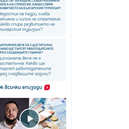
НЕДОСТИГ НА КАДРИ, СЛАБА РЕКЛАМА И
ЛИПСА НА СТРАТЕГИЯ: КАКВО СПИРА
РАЗВИТИЕТО НА БЪЛГАРСКИЯ ТУРИЗЪМ?
Недостиг на кадри, слаба
реклама и липса на стратегия:
Какво спира развитието на
българския туризъм?
ДИПЛОМАТА ВЕЧЕ НЕ Е ДОСТАТЪЧНА:
КАКВО ЩЕ ТЪРСЯТ РАБОТОДАТЕЛИТЕ
ПРЕЗ СЛЕДВАЩИТЕ ГОДИНИ?
Дипломата вече не е
достатъчна: Какво ще
търсят работодателите
през следващите години?
ж всички епизоди