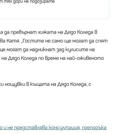
от тях дори не подозирате
а да превърнат хижата на Дядо Коледа в
зва Катя. „Гостите не само ще могат да спят
 ще могат да надникнат зад кулисите на
на Дядо Коледа по време на най-оживеното
 нощувки в къщата на Дядо Коледа, с
 и не представлява консултация, препоръка