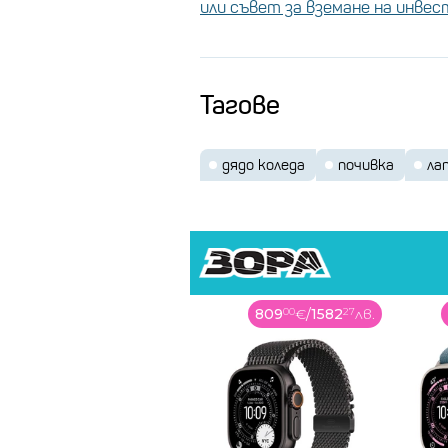
или съвет за вземане на инве
Тагове
дядо коледа
почивка
ла
809
00
€
/
1582
27
лв.
809
00
€
/
1582
27
лв.