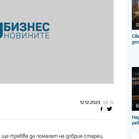
С
Св
до
12.12.2023
08:15
Б
На
ра
 ще трябва да помагат на добрия старец