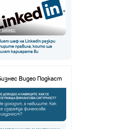
Г БИЗНЕС
ият шеф на LinkedIn разкри
тирите правила, които ще
силят кариерата ви
Бизнес Видео Подкаст
Е ДОХОДЪТ, А НАВИЦИТЕ: КАК СЕ
ИЗГРАЖДА ФИНАНСОВА СИГУРНОСТ?
Не доходът, а навиците: Как
се изгражда финансова
сигурност?