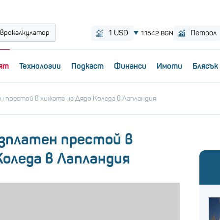
врокалкулатор
ят
Технологии
Пoдкаст
Финанси
Имоти
Блясък
ен престой в хижата на Дядо Коледа в Лапландия
езплатен престой в
Коледа в Лапландия