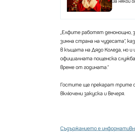
За някои 
„Елфите работят денонощно, з
зимна страна на чудесата“, ка
в къщата на Дядо Коледа, но и
официалната пощенска служба 
време от годината.“
Гостите ще прекарат трите си
включени закуска и вечеря.
Съдържанието е информативно