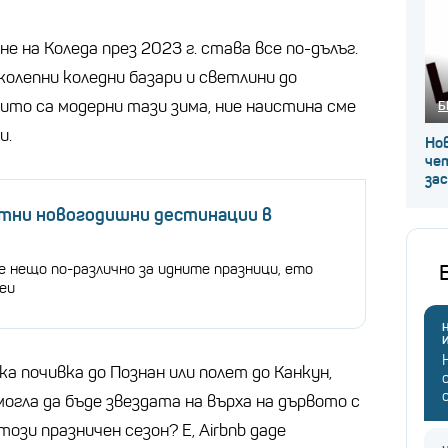
е на Коледа през 2023 г. става все по-дълъг.
колепни коледни базари и светлини до
ито са модерни тази зима, ние наистина сме
Б
и.
Нов
че
за
тни новогодишни дестинации в
е нещо по-различно за идните празници, ето
еи
Н
ка почивка до Познан или полет до Канкун,
могла да бъде звездата на върха на дървото с
ози празничен сезон? Е, Airbnb даде