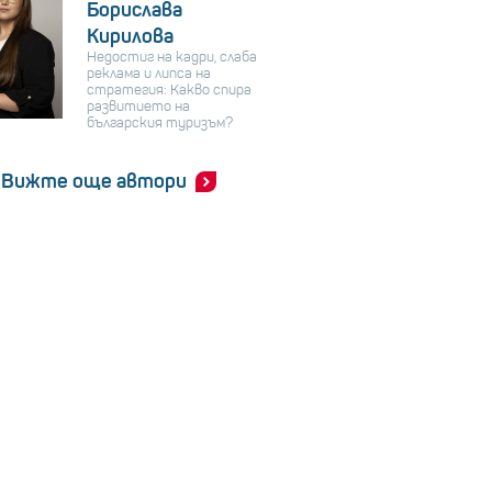
Борислава
Кирилова
Недостиг на кадри, слаба
реклама и липса на
стратегия: Какво спира
развитието на
българския туризъм?
Вижте още автори