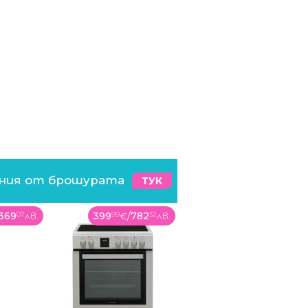
ения от брошурата
ТУК
782
32
лв.
39
99
€
/
78
22
лв.
495
99
€
/
970
08
лв.