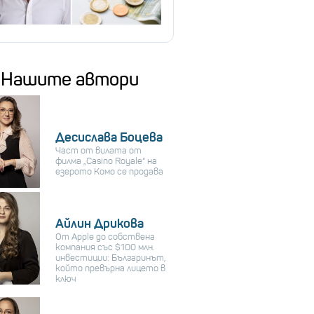
Нашите автори
Десислава Боцева
Част от вилата от
филма „Casino Royale“ на
езерото Комо се продава
Айлин Дрикова
От Apple до собствена
компания със $100 млн.
инвестиции: Българинът,
който превърна лицето в
ключ