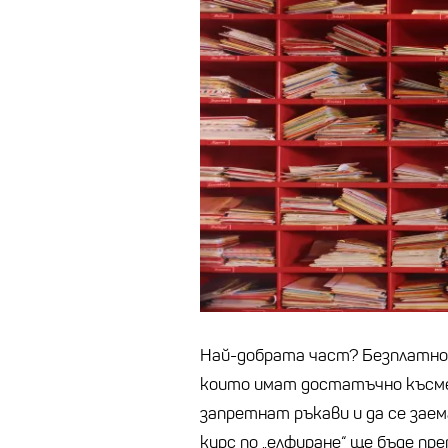
Най-добрата част? Безплатно е
които имат достатъчно късме
запретнат ръкави и да се зае
курс по „елфиране“ ще бъде пре