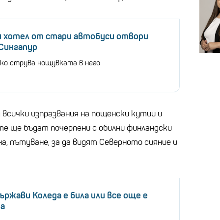
н хотел от стари автобуси отвори
Сингапур
ко струва нощувката в него
 всички изпразвания на пощенски кутии и
те ще бъдат почерпени с обилни финландски
а, пътуване, за да видят Северното сияние и
ържави Коледа е била или все още е
на