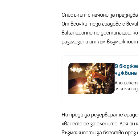
Списъкът с начини за празнуван
От всички тези градове с вели
ваканционните дестинации, ко
разглезени откъм възможност
9 бюдже
чужбина
Ако искат
няколко ид
Но преди да резервирате градс
хванете се за елените. Коя би 
възможности за бягство през т