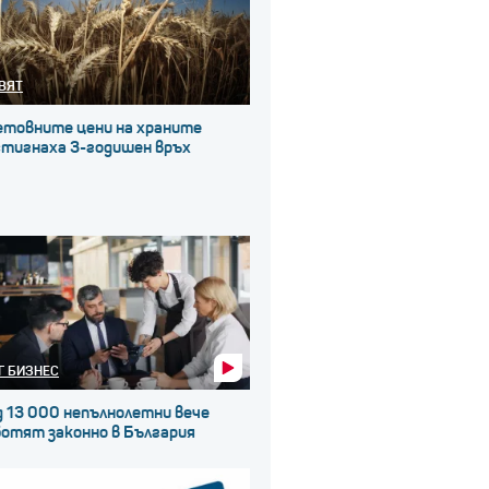
ВЯТ
етовните цени на храните
стигнаха 3-годишен връх
Г БИЗНЕС
д 13 000 непълнолетни вече
ботят законно в България