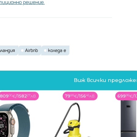
стиционно решение.
пландия
Airbnb
коледа е
Виж всички предлож
79
99
€
/
156
45
лв.
699
99
€
/
1369
07
лв.
399
99
€
/