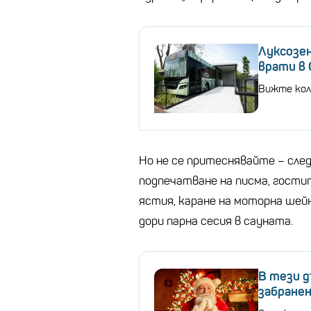
Луксозе
врати в 
Вижте кол
Но не се притеснявайте – след
подпечатване на писма, гости
ястия, каране на моторна шейн
дори парна сесия в сауната.
В тези д
забране