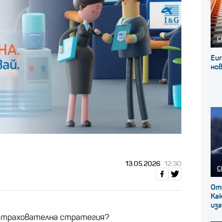
С
Eur
нов
13.05.2026
12:30
С
От
Как
изг
астрахователна стратегия?