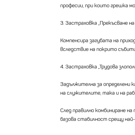
професии, при които грешка мо
3. Застраховка „Прекъсване н
Компенсира загубата на приход
вследствие на покрито събити
4. Застраховка „Трудова злопол
Задължителна за определени к
на служителите, така и на ра
След правилно комбиниране на
базова стабилност срещу най