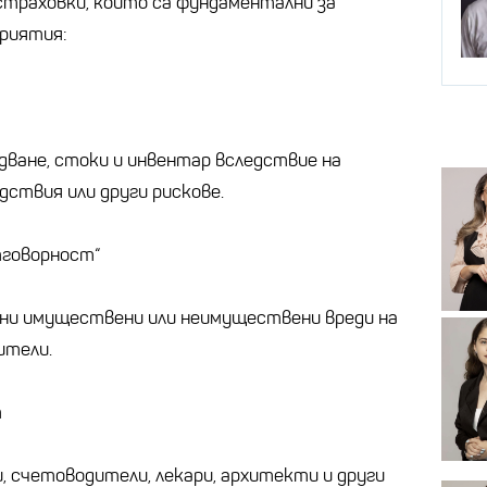
траховки, които са фундаментални за
приятия:
дване, стоки и инвентар вследствие на
дствия или други рискове.
тговорност“
ени имуществени или неимуществени вреди на
ители.
т
, счетоводители, лекари, архитекти и други