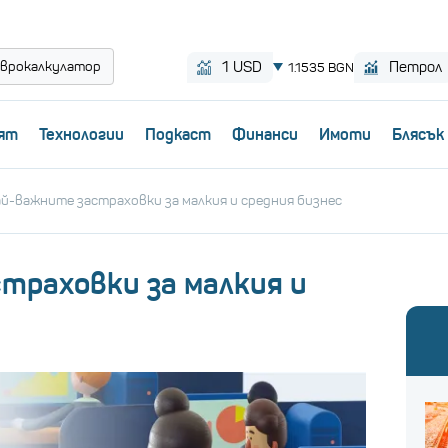
врокалкулатор
ят
Технологии
Пoдкаст
Финанси
Имоти
Блясък
й-важните застраховки за малкия и средния бизнес
траховки за малкия и