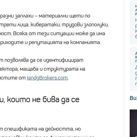
бразни заплахи – материални щети по
рети лица, кибератаки, трудови злополуки,
ност. Всяка от тези ситуации може да има
приходите и репутацията на компанията.
т позволява да се идентифицират
сектора, мащаба и структурата на
листите от
IandgBrokers.com
.
, които не бива да се
Ви
т спецификата на дейността, но