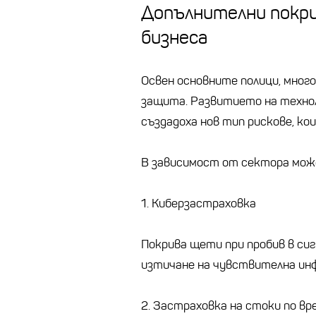
Допълнителни покри
бизнеса
Освен основните полици, мног
защита. Развитието на техно
създадоха нов тип рискове, ко
В зависимост от сектора може
1. Киберзастраховка
Покрива щети при пробив в сиг
изтичане на чувствителна ин
2. Застраховка на стоки по в