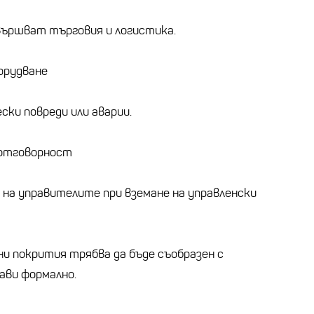
вършват търговия и логистика.
орудване
ки повреди или аварии.
 отговорност
на управителите при вземане на управленски
и покрития трябва да бъде съобразен с
рави формално.