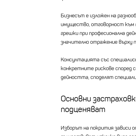
Бизнесът е изложен на разноо
имущество, отговорност към т
грешки при професионална дей
значително отражение върху 
Консултацията със специалис
конкретните рискове според 
дейността, споделят специа
Основни застраховки
подценяват
Изборът на покрития зависи о