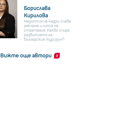
Борислава
Кирилова
Недостиг на кадри, слаба
реклама и липса на
стратегия: Какво спира
развитието на
българския туризъм?
Вижте още автори