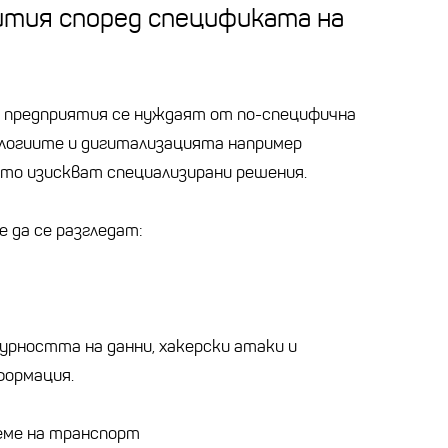
тия според спецификата на
о предприятия се нуждаят от по-специфична
логиите и дигитализацията например
ито изискват специализирани решения.
 да се разгледат:
урността на данни, хакерски атаки и
формация.
реме на транспорт