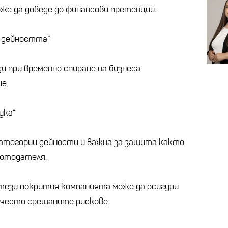
же да доведе до финансови претенции.
а дейността“
и при временно спиране на бизнеса
е.
ука“
атегории дейности и важна за защита както
ботодателя.
 тези покрития компанията може да осигури
-често срещаните рискове.