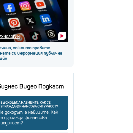
ЕХНОЛОГИИ
ачина, по които правите
чната си информация публична
лайн
Бизнес Видео Подкаст
Е ДОХОДЪТ, А НАВИЦИТЕ: КАК СЕ
ИЗГРАЖДА ФИНАНСОВА СИГУРНОСТ?
Не доходът, а навиците: Как
се изгражда финансова
сигурност?