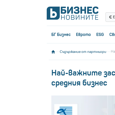
Е
БГ Бизнес
Еврото
ESG
Св
Съдържание от партньори
На
Най-важните зас
средния бизнес