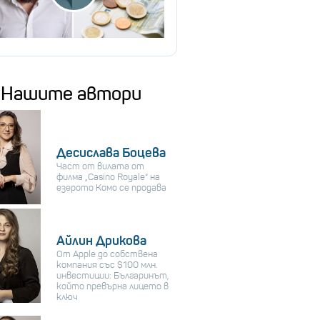
Нашите автори
Десислава Боцева
Част от вилата от
филма „Casino Royale“ на
езерото Комо се продава
Айлин Дрикова
От Apple до собствена
компания със $100 млн.
инвестиции: Българинът,
който превърна лицето в
ключ