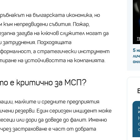
гръбнакът на българската икономика, но
м към непредвидени събития. Пожар,
незапна загуба на ключов служител могат да
Т
и затруднения. Подходящата
5 н
 формалност, а стратегически инструмент
ли
антиране на устойчивостта на компанията.
он
то е критично за МСП?
рации, малките и средните предприятия
Н
ичени резерви. Един сериозен инцидент може
есеци или дори да доведе до фалит. Именно
 чрез застраховане е част от добрата