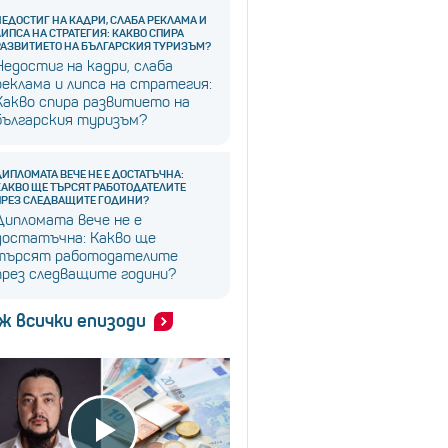
НЕДОСТИГ НА КАДРИ, СЛАБА РЕКЛАМА И
ЛИПСА НА СТРАТЕГИЯ: КАКВО СПИРА
РАЗВИТИЕТО НА БЪЛГАРСКИЯ ТУРИЗЪМ?
Недостиг на кадри, слаба
реклама и липса на стратегия:
Какво спира развитието на
българския туризъм?
ДИПЛОМАТА ВЕЧЕ НЕ Е ДОСТАТЪЧНА:
КАКВО ЩЕ ТЪРСЯТ РАБОТОДАТЕЛИТЕ
ПРЕЗ СЛЕДВАЩИТЕ ГОДИНИ?
Дипломата вече не е
достатъчна: Какво ще
търсят работодателите
през следващите години?
ж всички епизоди