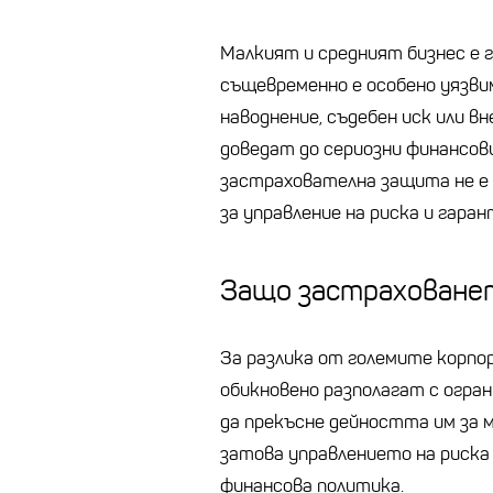
Малкият и средният бизнес е 
същевременно е особено уязви
наводнение, съдебен иск или в
доведат до сериозни финансов
застрахователна защита не е
за управление на риска и гар
Защо застраховане
За разлика от големите корпо
обикновено разполагат с огран
да прекъсне дейността им за м
затова управлението на риска
финансова политика.