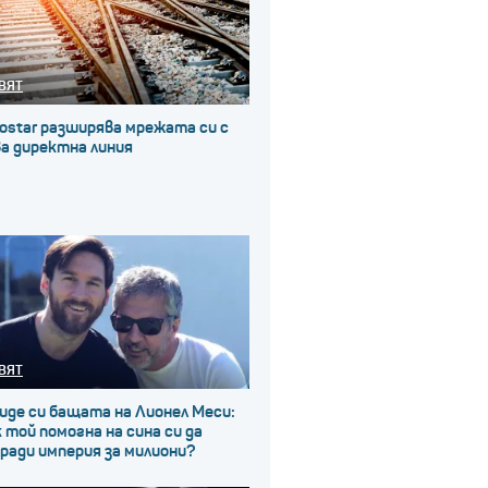
ВЯТ
ostar разширява мрежата си с
а директна линия
ВЯТ
иде си бащата на Лионел Меси:
 той помогна на сина си да
ради империя за милиони?