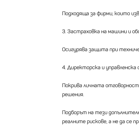
Подходяща за фирми, които из
3. Застраховка на машини и об
Осигурява защита при техничес
4. Директорска и управленска
Покрива личната отговорност 
решения.
Подборът на тези допълнителн
реалните рискове, а не да се п