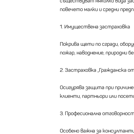
съществуват няколко вида зас
повечето малки и средни пред
1. Имуществена застраховка
Покрива щети по сгради, обору
пожар, наводнение, природни бе
2. Застраховка „Гражданска о
Осигурява защита при причин
клиенти, партньори или посет
3. Професионална отговорнос
Особено важна за консултанти