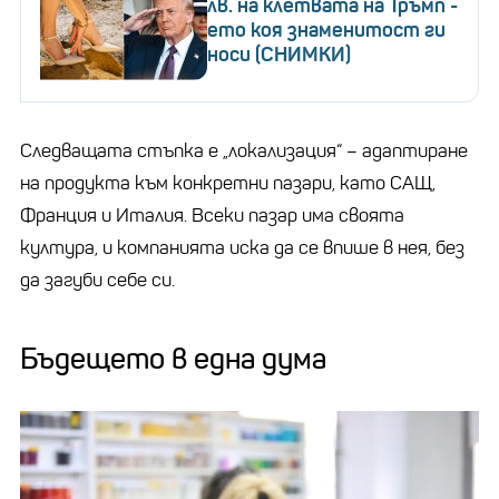
лв. на клетвата на Тръмп -
ето коя знаменитост ги
носи (СНИМКИ)
Следващата стъпка е „локализация“ – адаптиране
на продукта към конкретни пазари, като САЩ,
Франция и Италия. Всеки пазар има своята
култура, и компанията иска да се впише в нея, без
да загуби себе си.
Бъдещето в една дума