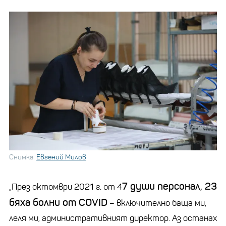
Снимка:
Евгений Милов
7 души персонал, 23
„През октомври 2021 г. от 4
бяха болни от COVID
– включително баща ми,
леля ми, административният директор. Аз останах