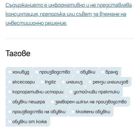
Съдържанието е информативно и не представлява
консултация, препоръка или съвет за вземане на
инвестиционно решение.
Тагове
холивуд
производство
обувки
бранд
аксесоари
Ingiliz
ингилиз
ремзи ингилизов
корпоративни истории
устойчиви практики
обувки пещера
загворен цикъл на производство
производство на обувки
ккожени обувки
обувки от кожа