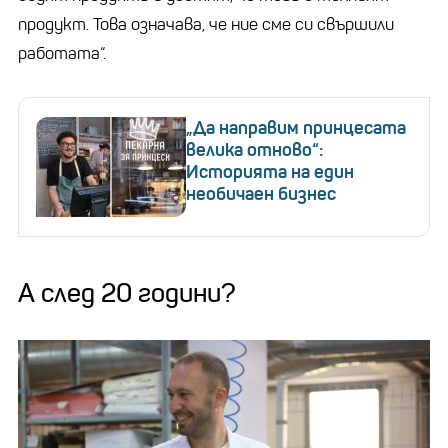
продукт. Това означава, че ние сме си свършили
работата“.
„Да направим принцесата
велика отново“:
Историята на един
необичаен бизнес
А след 20 години?