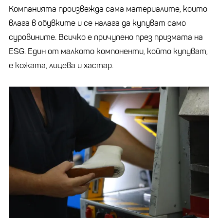
Компанията произвежда сама материалите, които
влага в обувките и се налага да купуват само
суровините. Всичко е причупено през призмата на
ESG. Един от малкото компоненти, който купуват,
е кожата, лицева и хастар.