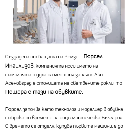
Гюрсел
Създадена от бащата на Ремзи –
Ингилизов
, компанията носи името на
фамилията и духа на местния занаят. Ако
Асеновград е столицата на сватбените рокли, то
Пещера е тази на обувките.
Гюрсел започва като технолог и моделиер в обувна
фабрика по времето на социалистическа България.
С времето се отделя, купува първите машини, а до