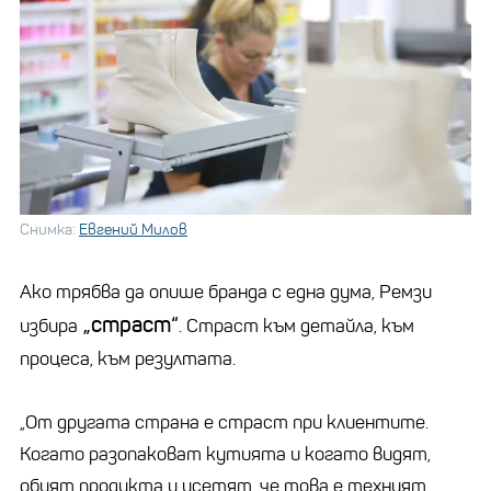
Снимка:
Евгений Милов
Ако трябва да опише бранда с една дума, Ремзи
„страст“
избира
. Страст към детайла, към
процеса, към резултата.
„От другата страна е страст при клиентите.
Когато разопаковат кутията и когато видят,
обуят продукта и усетят, че това е техният