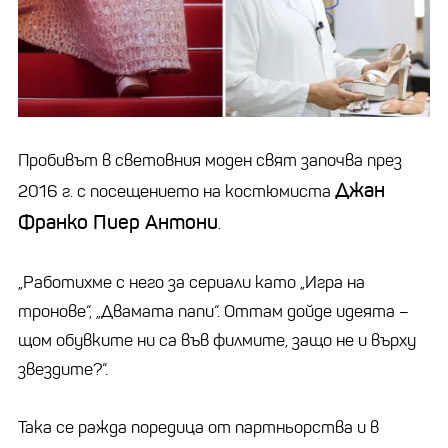
Пробивът в световния моден свят започва през
Джан
2016 г. с посещението на костюмиста
Франко Пиер Антони
.
„Работихме с него за сериали като „Игра на
тронове“, „Двамата папи“. Оттам дойде идеята –
щом обувките ни са във филмите, защо не и върху
звездите?“.
Така се ражда поредица от партньорства и в