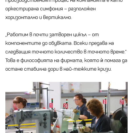
Производственият процес на компанията е като
оркестрирана симфония – разположен
хоризонтално и вертикално.
„Работим в почти затворен цикъл – от
компонентите до обувката. Всеки предава на
следващия точното количество в точното време.“
Това е философията на фирмата, която ѝ помага да
остане стабилна дори в най-тежките кризи.