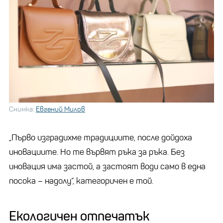
Снимка:
Евгений Милов
„Първо изградихме традициите, после дойдоха
иновациите. Но те вървят ръка за ръка. Без
иновация има застой, а застоят води само в една
посока – надолу“, категоричен е той.
Екологичен отпечатък