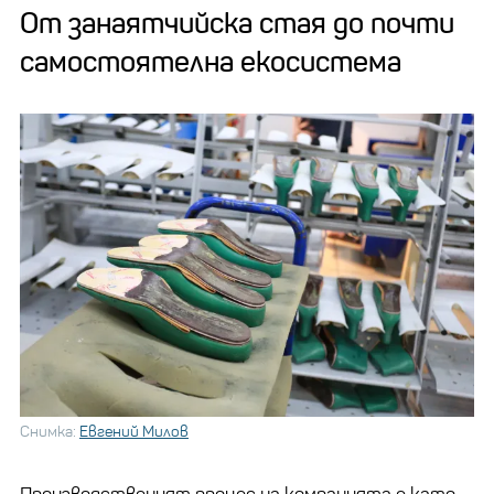
От занаятчийска стая до почти
самостоятелна екосистема
Снимка:
Евгений Милов