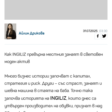
31.07.2025
03:30
Айлин Дрикова
Как INGILIZ превърна местния занаят в световен
моден актив
Много бизнес истории започват с капитал,
стратегия и риск. Други – със страст, занаят и
шевна машина в стаята на баба. Точно така
INGILIZ
започва историята на
, които днес са
утвърден производител на обувки, признат в над