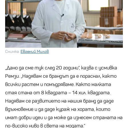
Снимка:
Евгений Милов
„Дано да сме тук след 20 години“, казва с усмивка
Ремзи. „Надявам се брандът да е пораснал, както
всички растем и помъдряваме. Както малката
стая стана от 8 квадрата – 14 хил. квадрата.
Надявам се развитието на нашия бранд да даде
вдъхновение и да даде кураж на хората, които
имат добри идеи и да може да изнесем страната на
по-високо ниво в света на модата.“