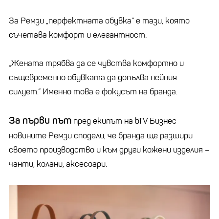
За Ремзи „перфектната обувка“ е тази, която
съчетава комфорт и елегантност:
„Жената трябва да се чувства комфортно и
същевременно обувката да допълва нейния
силует.“ Именно това е фокусът на бранда.
За първи път
пред екипът на bTV Бизнес
новините Ремзи сподели, че бранда ще разшири
своето производство и към други кожени изделия –
чанти, колани, аксесоари.