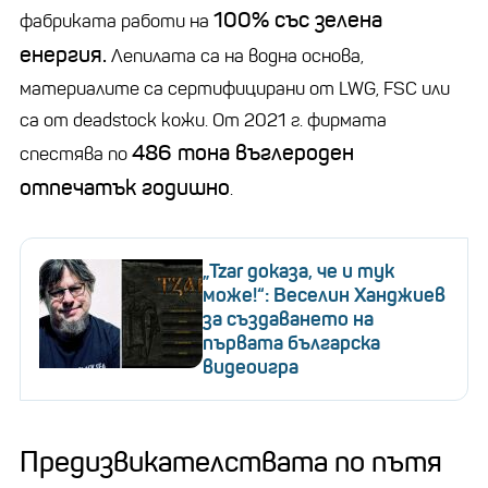
100% със зелена
фабриката работи на
енергия.
Лепилата са на водна основа,
материалите са сертифицирани от LWG, FSC или
са от deadstock кожи. От 2021 г. фирмата
486 тона въглероден
спестява по
отпечатък годишно
.
„Tzar доказа, че и тук
може!“: Веселин Ханджиев
за създаването на
първата българска
видеоигра
Предизвикателствата по пътя