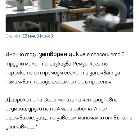
Снимка:
Евгений Милов
затворен цикъл
Именно този
е спасението в
трудни моменти, разказва Ремзи, когато
поръчките от премиум сегмента започват да
намаляват поради глобалните сътресения.
„Фабриките на Gucci минаха на четиридневна
седмица, други на по 4 часа работа. А ние
оцелявахме, защото зависим минимално от външни
доставчици.“