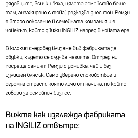
дядовците, всички бяха, цялото семейство беше
там, ангажирано с това“, разказва днес той. Ремзи
е второ поколение в семейната компания и е
човекът, който движи INGILIZ напред в новата ера.
В юлския следобед влизаме във фабриката за
обувки, където се случва магията. Отпред ни
посреща самият Ремзи с усмивка, чай и без
излишен блясък. Само уверено спокойствие и
огромна страст, която личи от начина, по който
говори за семейния бизнес.
Вижте как изглежда фабриката
на INGILIZ отвътре: