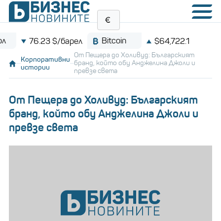
Bitcoin
/барел
$64,722.1
От Пещера до Холивуд: Българският
Корпоративни
бранд, който обу Анджелина Джоли и
истории
превзе света
От Пещера до Холивуд: Българският
бранд, който обу Анджелина Джоли и
превзе света