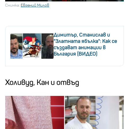
Снимка:
Евгений Милов
Димитър, Станислав и
"Златната ябълка": Как се
създават анимации в
България (ВИДЕО)
Холивуд, Кан и отвъд