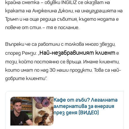
крайна сметка – обувки INGILIZ се оказват на
краката на Анджелина Джоли, на инаугурацията на
Тръмп и на още редица събития, където модата е
повече от стил – тя е послание.
Въпреки че са работили с толкова много звезди,
Най-незабравимият клиент
според Ремзи: „
е
този, който постоянно се връща. Имаме клиенти,
които имат по над 30 наши продукти. Това са най-
добрите клиенти“.
Кафе от гъби? Легалната
алтернатива за енергия
през деня (ВИДЕО)